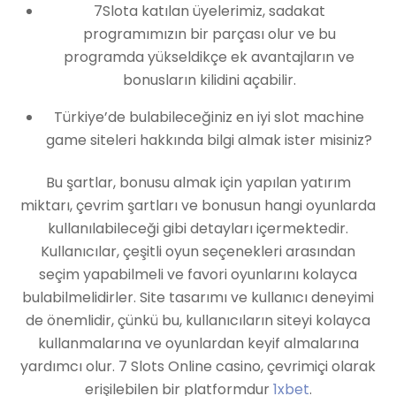
7Slota katılan üyelerimiz, sadakat
programımızın bir parçası olur ve bu
programda yükseldikçe ek avantajların ve
bonusların kilidini açabilir.
Türkiye’de bulabileceğiniz en iyi slot machine
game siteleri hakkında bilgi almak ister misiniz?
Bu şartlar, bonusu almak için yapılan yatırım
miktarı, çevrim şartları ve bonusun hangi oyunlarda
kullanılabileceği gibi detayları içermektedir.
Kullanıcılar, çeşitli oyun seçenekleri arasından
seçim yapabilmeli ve favori oyunlarını kolayca
bulabilmelidirler. Site tasarımı ve kullanıcı deneyimi
de önemlidir, çünkü bu, kullanıcıların siteyi kolayca
kullanmalarına ve oyunlardan keyif almalarına
yardımcı olur. 7 Slots Online casino, çevrimiçi olarak
erişilebilen bir platformdur
1xbet
.