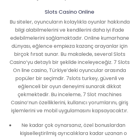
Slots Casino Online
Bu siteler, oyuncuların kolaylıkla oyunlar hakkında
bilgi alabilmelerini ve kendilerini daha iyi ifade
edebilmelerini sağlamaktadır. Online kumarhane
dünyası, eğlence empieza kazanç arayanlar için
birçok fırsat sunar. Bu makalede, several Slots
Casino’yu detaylı bir şekilde inceleyeceğiz. 7 Slots
On line casino, Türkiye’deki oyuncular arasında
popüler bir seçimdir. 7slots turkey, güvenli ve
eğlenceli bir oyun deneyimi sunarak dikkat
çekmektedir. Bu inceleme, 7 Slot machines
Casino’nun özelliklerini, kullanıcı yorumlarını, giriş
işlemlerini ve mobil uygulamasını kapsayacaktır.
Ne kadar çok oynarsanız, özel bonuslardan
kişiselleştirilmiş ayrıcalıklara kadar uzanan o