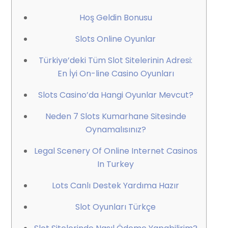
Hoş Geldin Bonusu
Slots Online Oyunlar
Türkiye’deki Tüm Slot Sitelerinin Adresi:
En İyi On-line Casino Oyunları
Slots Casino’da Hangi Oyunlar Mevcut?
Neden 7 Slots Kumarhane Sitesinde
Oynamalısınız?
Legal Scenery Of Online Internet Casinos
In Turkey
Lots Canlı Destek Yardıma Hazır
Slot Oyunları Türkçe