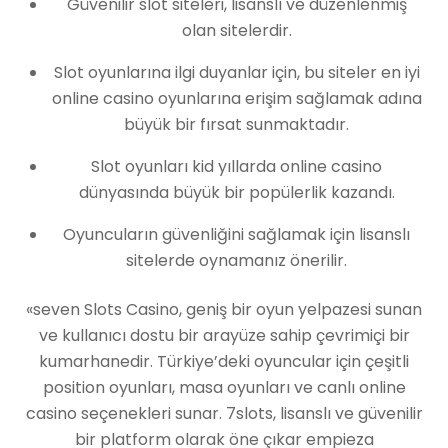
Güvenilir slot siteleri, lisanslı ve düzenlenmiş
olan sitelerdir.
Slot oyunlarına ilgi duyanlar için, bu siteler en iyi
online casino oyunlarına erişim sağlamak adına
büyük bir fırsat sunmaktadır.
Slot oyunları kid yıllarda online casino
dünyasında büyük bir popülerlik kazandı.
Oyuncuların güvenliğini sağlamak için lisanslı
sitelerde oynamanız önerilir.
«seven Slots Casino, geniş bir oyun yelpazesi sunan
ve kullanıcı dostu bir arayüze sahip çevrimiçi bir
kumarhanedir. Türkiye’deki oyuncular için çeşitli
position oyunları, masa oyunları ve canlı online
casino seçenekleri sunar. 7slots, lisanslı ve güvenilir
bir platform olarak öne çıkar empieza