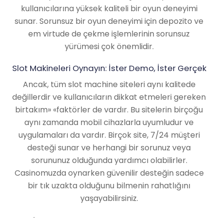
kullanıcılarına yüksek kaliteli bir oyun deneyimi
sunar. Sorunsuz bir oyun deneyimi için depozito ve
em virtude de çekme işlemlerinin sorunsuz
yürümesi çok önemlidir.
Slot Makineleri Oynayın: İster Demo, İster Gerçek
Ancak, tüm slot machine siteleri aynı kalitede
değillerdir ve kullanıcıların dikkat etmeleri gereken
birtakım» «faktörler de vardır. Bu sitelerin birçoğu
aynı zamanda mobil cihazlarla uyumludur ve
uygulamaları da vardır. Birçok site, 7/24 müşteri
desteği sunar ve herhangi bir sorunuz veya
sorununuz olduğunda yardımcı olabilirler.
Casinomuzda oynarken güvenilir desteğin sadece
bir tık uzakta olduğunu bilmenin rahatlığını
yaşayabilirsiniz.