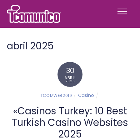
Skip
Menu
to
content
abril 2025
30
ABRIL
2025
Casino
TCOMWEB2019
«Casinos Turkey: 10 Best
Turkish Casino Websites
2025