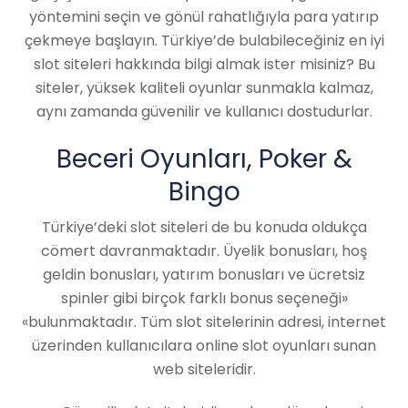
yöntemini seçin ve gönül rahatlığıyla para yatırıp
çekmeye başlayın. Türkiye’de bulabileceğiniz en iyi
slot siteleri hakkında bilgi almak ister misiniz? Bu
siteler, yüksek kaliteli oyunlar sunmakla kalmaz,
aynı zamanda güvenilir ve kullanıcı dostudurlar.
Beceri Oyunları, Poker &
Bingo
Türkiye’deki slot siteleri de bu konuda oldukça
cömert davranmaktadır. Üyelik bonusları, hoş
geldin bonusları, yatırım bonusları ve ücretsiz
spinler gibi birçok farklı bonus seçeneği»
«bulunmaktadır. Tüm slot sitelerinin adresi, internet
üzerinden kullanıcılara online slot oyunları sunan
web siteleridir.