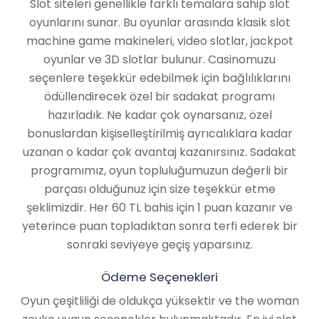
Slot siteleri genellikle farklı temalara sahip slot
oyunlarını sunar. Bu oyunlar arasında klasik slot
machine game makineleri, video slotlar, jackpot
oyunlar ve 3D slotlar bulunur. Casinomuzu
seçenlere teşekkür edebilmek için bağlılıklarını
ödüllendirecek özel bir sadakat programı
hazırladık. Ne kadar çok oynarsanız, özel
bonuslardan kişiselleştirilmiş ayrıcalıklara kadar
uzanan o kadar çok avantaj kazanırsınız. Sadakat
programımız, oyun topluluğumuzun değerli bir
parçası olduğunuz için size teşekkür etme
şeklimizdir. Her 60 TL bahis için 1 puan kazanır ve
yeterince puan topladıktan sonra terfi ederek bir
sonraki seviyeye geçiş yaparsınız.
Ödeme Seçenekleri
Oyun çeşitliliği de oldukça yüksektir ve the woman