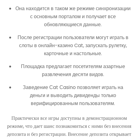
Она находится в таком же режиме синхронизации
с основным порталом и получает все
обновляющиеся данные.
После регистрации пользователи могут играть в
слоты в онлайн-казино Cat, запускать рулетку,
карточные и настольные.
Площадка предлагает посетителям азартные
развлечения десяти видов.
Заведение Сat Сasino позволяет играть на
деньги и выводить дивиденды только
верифицированным пользователям.
Практически все игры доступны в демонстрационном
режиме, что дает шанс познакомиться с ними без внесения
депозита и без регистрации. Внесение депозита открывает