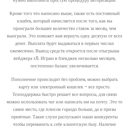
нужно выполнить простую процедуру авторизации.
Кроме того что написано выше, также есть постоянный
кэшбек, который начисляется после того, как вы
проиграли большее количество ставок за месяц, чем
выиграли. Это поможет вам вернуть одну десятую от всех
денег. Выплата будет выдаваться в первых числах
ежемесячно. Вывод средств откроется после отыгрыша
вейджера х5. Играю в блекджек несколько месяцев,
постепенно баланс увеличивается.
Пополнение происходит без проблем, можно выбрать
карту или электронный кошелек – все просто.
Техподдержка быстро решает все вопросы, для связи
можно использовать чат или написать им на почту. Это то
самое место, где плюсов гораздо больше, да и призы
приятные. Такие слухи распускают наши конкуренты
чтобы переманить к себе клиентскую базу. Наличие