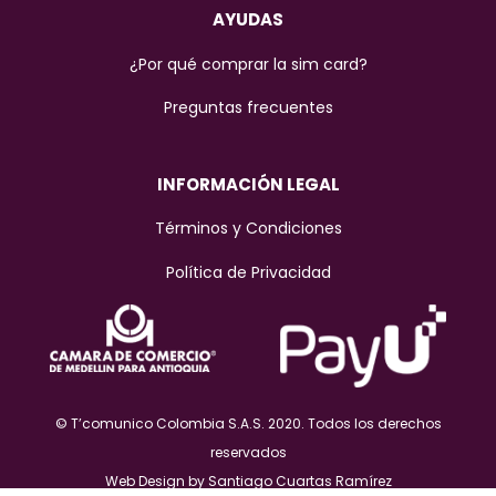
AYUDAS
¿Por qué comprar la sim card?
Preguntas frecuentes
INFORMACIÓN LEGAL
Términos y Condiciones
Política de Privacidad
Back
© T’comunico Colombia S.A.S. 2020. Todos los derechos
To
reservados
Top
Web Design by Santiago Cuartas Ramírez