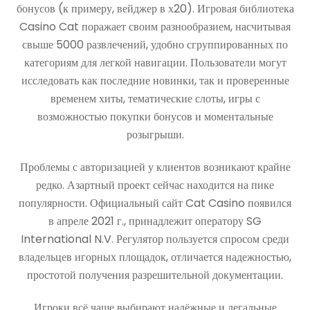
бонусов (к примеру, вейджер в х20). Игровая библиотека
Casino Cat поражает своим разнообразием, насчитывая
свыше 5000 развлечений, удобно сгруппированных по
категориям для легкой навигации. Пользователи могут
исследовать как последние новинки, так и проверенные
временем хиты, тематические слоты, игры с
возможностью покупки бонусов и моментальные
розыгрыши.
Проблемы с авторизацией у клиентов возникают крайне
редко. Азартный проект сейчас находится на пике
популярности. Официальный сайт Cat Casino появился
в апреле 2021 г., принадлежит оператору SG
International N.V. Регулятор пользуется спросом среди
владельцев игорных площадок, отличается надежностью,
простотой получения разрешительной документации.
Игроки всё чаще выбирают надёжные и легальные