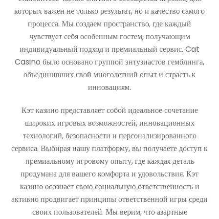
которых важен не только результат, но и качество самого
процесса. Мы создаем пространство, где каждый
чувствует себя особенным гостем, получающим
индивидуальный подход и премиальный сервис. Cat
Casino было основано группой энтузиастов гемблинга,
объединивших свой многолетний опыт и страсть к
инновациям.
Кэт казино представляет собой идеальное сочетание
широких игровых возможностей, инновационных
технологий, безопасности и персонализированного
сервиса. Выбирая нашу платформу, вы получаете доступ к
премиальному игровому опыту, где каждая деталь
продумана для вашего комфорта и удовольствия. Кэт
казино осознает свою социальную ответственность и
активно продвигает принципы ответственной игры среди
своих пользователей. Мы верим, что азартные