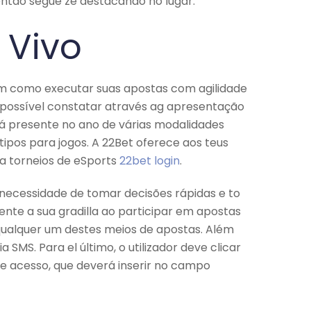
então segue ze destacando no lugar.
 Vivo
im como executar suas apostas com agilidade
é possível constatar através ag apresentação
á presente no ano de várias modalidades
 tipos para jogos. A 22Bet oferece aos teus
ra torneios de eSports
22bet login
.
necessidade de tomar decisões rápidas e to
nte a sua gradilla ao participar em apostas
 qualquer um destes meios de apostas. Além
SMS. Para el último, o utilizador deve clicar
re acesso, que deverá inserir no campo