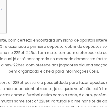
os
nte, com certeza encontrará um nicho de apostas interes
 relacionada o primeiro depósito, cobrindo depósitos so
sino no 22Bet. 22Bet tem muito também a oferecer do que
 la cual já está consagrado no mercado demonstra fortes
 a new 22bet. com oferece aos jogadores alguma secçã
bem organizada e cheia para informações úteis.
rt of 22Bet possui é a possibilidade para fazer apostas 
 ainda cependant atraente, já os quais você não está lim
portos como o futebol assim como o ténis, é claro, poré
muitos some sort of 22Bet Portugal é o melhor site de a