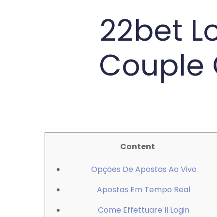
22bet Lo
Couple 
Content
Opções De Apostas Ao Vivo
Apostas Em Tempo Real
Come Effettuare Il Login