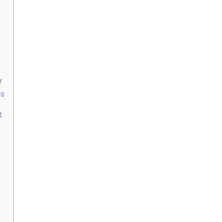
r
es
t