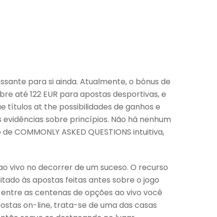
sante para si ainda. Atualmente, o bónus de
bre até 122 EUR para apostas desportivas, e
 títulos at the possibilidades de ganhos e
 evidências sobre princípios. Não há nenhum
o de COMMONLY ASKED QUESTIONS intuitiva,
ao vivo no decorrer de um suceso. O recurso
itado às apostas feitas antes sobre o jogo
m entre as centenas de opções ao vivo você
postas on-line, trata-se de uma das casas