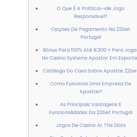
O Que É A Política» «de Jogo
Responsável?
Opções De Pagamento Na 22bet
Portugal
Bônus Para 100% Até €300 + Para Joga
No Casino Systems Apostar Em Esport
Catálogo Do Casa Sobre Apostas 22be
Como Funciona Uma Empresa De
Apostas?
As Principais Vantagens E
Funcionalidades Da 22bet Portugal
Jogos De Casino At The Slots