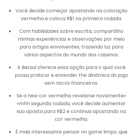
Você decide começar apostando na coloração
vermelha e coloca R$1 na primeira rodada.
Com habilidades sobre escrita, compartilho
minhas experiências e observações por meio
para artigos envolventes, trazendo luz para
vários aspectos do mundo dos cassinos.
A Betsul oferece essa opção para o qual você
possa praticar e entender the dinâmica do jogo
sem riscos financeiros.
Se a new cor vermelha revelarse novamente»
«mhh segunda rodada, você decide aumentar
sua aposta para R$2 e continua apostando na
cor vermelha.
É mais interessante pensar no game limpo, que