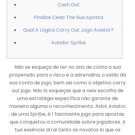
Cash Out
Finalize Cedo The Sua Aposta
Qual A Lógica Carry Out Jogo Aviator?
Aviador Spribe
Não se esqueça de ter no ano de conta a sua
propensão para o risco e a adrenalina, o saldo da
sua conta de jogo, bem asi como o objetivo carry
out jogo. Não lo esqueças que a new escolha de
uma estratégia específica não garante de
maneira alguma o reconhecimento. Aslot Aviator,
de uma Spribe, é 1 fascinante jogo para apostas
que conquistou a comunidade sobre jogadores. A
tua essência atrai tanto os novatos lo que os