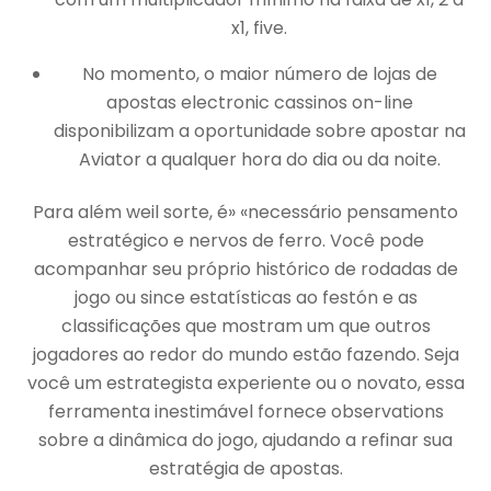
x1, five.
No momento, o maior número de lojas de
apostas electronic cassinos on-line
disponibilizam a oportunidade sobre apostar na
Aviator a qualquer hora do dia ou da noite.
Para além weil sorte, é» «necessário pensamento
estratégico e nervos de ferro. Você pode
acompanhar seu próprio histórico de rodadas de
jogo ou since estatísticas ao festón e as
classificações que mostram um que outros
jogadores ao redor do mundo estão fazendo. Seja
você um estrategista experiente ou o novato, essa
ferramenta inestimável fornece observations
sobre a dinâmica do jogo, ajudando a refinar sua
estratégia de apostas.