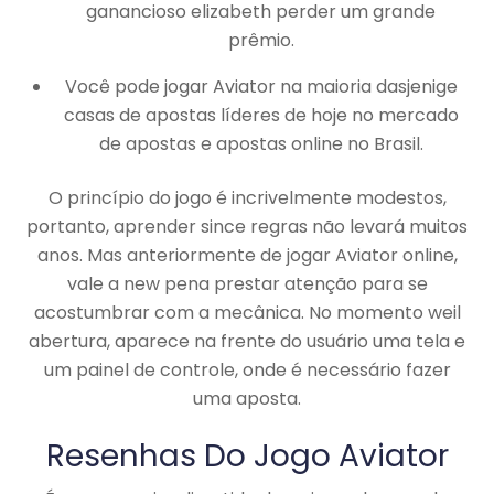
ganancioso elizabeth perder um grande
prêmio.
Você pode jogar Aviator na maioria dasjenige
casas de apostas líderes de hoje no mercado
de apostas e apostas online no Brasil.
O princípio do jogo é incrivelmente modestos,
portanto, aprender since regras não levará muitos
anos. Mas anteriormente de jogar Aviator online,
vale a new pena prestar atenção para se
acostumbrar com a mecânica. No momento weil
abertura, aparece na frente do usuário uma tela e
um painel de controle, onde é necessário fazer
uma aposta.
Resenhas Do Jogo Aviator