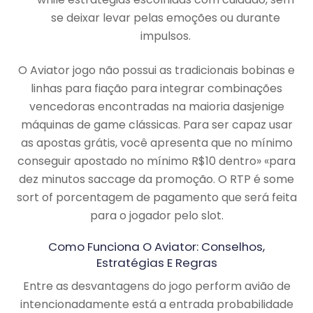
se deixar levar pelas emoções ou durante
impulsos.
O Aviator jogo não possui as tradicionais bobinas e
linhas para fiação para integrar combinações
vencedoras encontradas na maioria dasjenige
máquinas de game clássicas. Para ser capaz usar
as apostas grátis, você apresenta que no mínimo
conseguir apostado no mínimo R$10 dentro» «para
dez minutos saccage da promoção. O RTP é some
sort of porcentagem de pagamento que será feita
para o jogador pelo slot.
Como Funciona O Aviator: Conselhos,
Estratégias E Regras
Entre as desvantagens do jogo perform avião de
intencionadamente está a entrada probabilidade