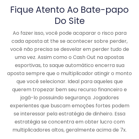
Fique Atento Ao Bate-papo
Do Site
Ao fazer isso, você pode acaparar o risco para
cada aposta at the se acontecer sobre perder,
você não precisa se desvelar em perder tudo de
uma vez. Assim como o Cash Out na apostas
esportivas, to saque automático encerra sua
aposta sempre que o multiplicador atingir o monto
que você selecionar. Ideal para aqueles que
querem tropezar bem seu recurso financeiro e
jogá-lo possuindo segurança. Jogadores
experientes que buscam emoções fortes podem
se interessar pela estratégia de dinheiro. Essa
estratégia se concentra em obter lucro com
multiplicadores altos, geralmente acima de 7x.