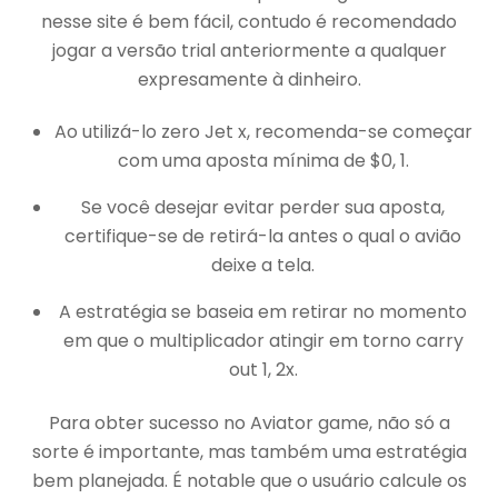
nesse site é bem fácil, contudo é recomendado
jogar a versão trial anteriormente a qualquer
expresamente à dinheiro.
Ao utilizá-lo zero Jet x, recomenda-se começar
com uma aposta mínima de $0, 1.
Se você desejar evitar perder sua aposta,
certifique-se de retirá-la antes o qual o avião
deixe a tela.
A estratégia se baseia em retirar no momento
em que o multiplicador atingir em torno carry
out 1, 2x.
Para obter sucesso no Aviator game, não só a
sorte é importante, mas também uma estratégia
bem planejada. É notable que o usuário calcule os