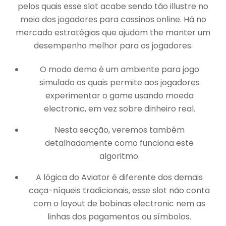
pelos quais esse slot acabe sendo tão illustre no
meio dos jogadores para cassinos online. Há no
mercado estratégias que ajudam the manter um
desempenho melhor para os jogadores.
O modo demo é um ambiente para jogo
simulado os quais permite aos jogadores
experimentar o game usando moeda
electronic, em vez sobre dinheiro real.
Nesta secção, veremos também
detalhadamente como funciona este
algoritmo.
A lógica do Aviator é diferente dos demais
caça-níqueis tradicionais, esse slot não conta
com o layout de bobinas electronic nem as
linhas dos pagamentos ou símbolos.