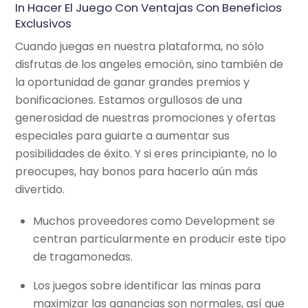
In Hacer El Juego Con Ventajas Con Beneficios
Exclusivos
Cuando juegas en nuestra plataforma, no sólo
disfrutas de los angeles emoción, sino también de
la oportunidad de ganar grandes premios y
bonificaciones. Estamos orgullosos de una
generosidad de nuestras promociones y ofertas
especiales para guiarte a aumentar sus
posibilidades de éxito. Y si eres principiante, no lo
preocupes, hay bonos para hacerlo aún más
divertido.
Muchos proveedores como Development se
centran particularmente en producir este tipo
de tragamonedas.
Los juegos sobre identificar las minas para
maximizar las ganancias son normales, así que