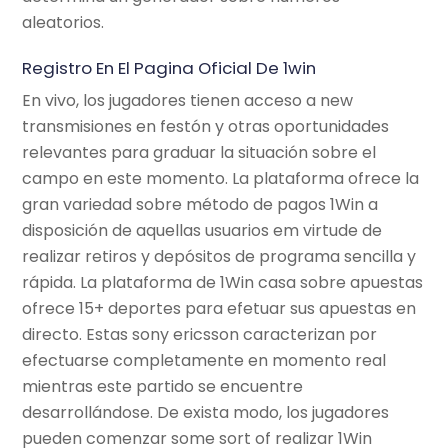
aleatorios.
Registro En El Pagina Oficial De 1win
En vivo, los jugadores tienen acceso a new
transmisiones en festón y otras oportunidades
relevantes para graduar la situación sobre el
campo en este momento. La plataforma ofrece la
gran variedad sobre método de pagos 1Win a
disposición de aquellas usuarios em virtude de
realizar retiros y depósitos de programa sencilla y
rápida. La plataforma de 1Win casa sobre apuestas
ofrece 15+ deportes para efetuar sus apuestas en
directo. Estas sony ericsson caracterizan por
efectuarse completamente en momento real
mientras este partido se encuentre
desarrollándose. De exista modo, los jugadores
pueden comenzar some sort of realizar 1Win