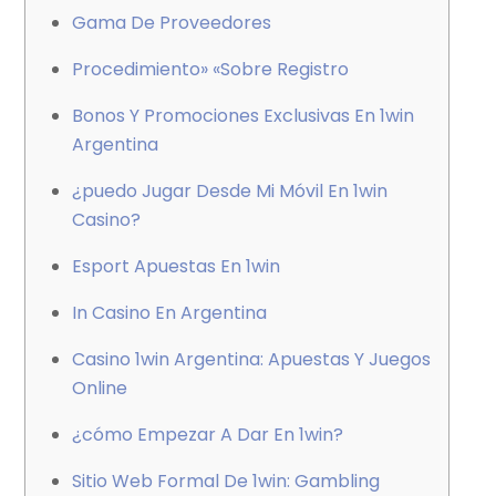
Gama De Proveedores
Procedimiento» «Sobre Registro
Bonos Y Promociones Exclusivas En 1win
Argentina
¿puedo Jugar Desde Mi Móvil En 1win
Casino?
Esport Apuestas En 1win
In Casino En Argentina
Casino 1win Argentina: Apuestas Y Juegos
Online
¿cómo Empezar A Dar En 1win?
Sitio Web Formal De 1win: Gambling