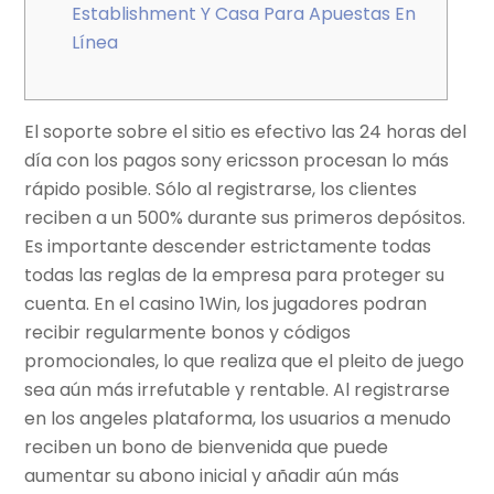
Establishment Y Casa Para Apuestas En
Línea
El soporte sobre el sitio es efectivo las 24 horas del
día con los pagos sony ericsson procesan lo más
rápido posible. Sólo al registrarse, los clientes
reciben a un 500% durante sus primeros depósitos.
Es importante descender estrictamente todas
todas las reglas de la empresa para proteger su
cuenta. En el casino 1Win, los jugadores podran
recibir regularmente bonos y códigos
promocionales, lo que realiza que el pleito de juego
sea aún más irrefutable y rentable. Al registrarse
en los angeles plataforma, los usuarios a menudo
reciben un bono de bienvenida que puede
aumentar su abono inicial y añadir aún más