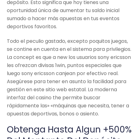
depósito. Esto significa que hoy tienes una
oportunidad única de aumentar tu saldo inicial
sumado a hacer más apuestas en tus eventos
deportivos favoritos.
Todo el peculio gastado, excepto poquitos juegos,
se contine en cuenta en el sistema para privilegios.
La concept es que a new los usuarios sony ericsson
les ofrezcan divisas 1win, puntos especiales que
luego sony ericsson canjean por efectivo real.
Asegúrese para tener en asunto la facilidad para
gestión en este sitio web estatal. La moderna
interfaz del casino the permite buscar
rápidamente las» «máquinas que necesita, tener a
apuestas deportivas, bonos o asiento.
Obtenga Hasta Algun +500%