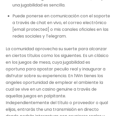
una jugabilidad es sencilla.
Puede ponerse en comunicación con el soporte
a través de chat en vivo, el correo electrónico
[email protected] o mis canales oficiales en las
redes sociales y Telegram.
La comunidad aprovecha su suerte para alcanzar
en ciertos títulos como los siguientes. Es un clásico
en los juegos de mesa, cuya jugabilidad es
oportuna para apostar peculio real y inaugurar a
disfrutar sobre su experiencia. En 1Win tienes los
angeles oportunidad de emplear el ambiente la
cual se vive en un casino genuine a través de
aquellas juegos en palpitante.
Independientemente del título o proveedor o qual
elijas, entrarás the una transmisión en directo