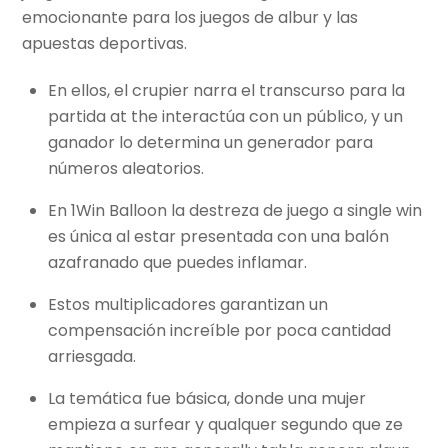
emocionante para los juegos de albur y las
apuestas deportivas.
En ellos, el crupier narra el transcurso para la
partida at the interactúa con un público, y un
ganador lo determina un generador para
números aleatorios.
En 1Win Balloon la destreza de juego a single win
es única al estar presentada con una balón
azafranado que puedes inflamar.
Estos multiplicadores garantizan un
compensación increíble por poca cantidad
arriesgada.
La temática fue básica, donde una mujer
empieza a surfear y qualquer segundo que ze