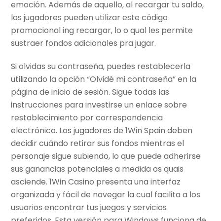
emoción. Además de aquello, al recargar tu saldo,
los jugadores pueden utilizar este código
promocional ing recargar, lo o qual les permite
sustraer fondos adicionales pra jugar.
Si olvidas su contraseña, puedes restablecerla
utilizando la opción “Olvidé mi contraseña” en la
página de inicio de sesión. Sigue todas las
instrucciones para investirse un enlace sobre
restablecimiento por correspondencia
electrónico. Los jugadores de 1Win Spain deben
decidir cuándo retirar sus fondos mientras el
personaje sigue subiendo, lo que puede adherirse
sus ganancias potenciales a medida os quais
asciende. 1Win Casino presenta una interfaz
organizada y fácil de navegar la cual facilita a los
usuarios encontrar tus juegos y servicios
preferidos. Esta versión para Windows funciona de