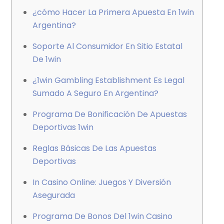
¿cómo Hacer La Primera Apuesta En 1win
Argentina?
Soporte Al Consumidor En Sitio Estatal
De 1win
¿1win Gambling Establishment Es Legal
Sumado A Seguro En Argentina?
Programa De Bonificación De Apuestas
Deportivas 1win
Reglas Básicas De Las Apuestas
Deportivas
In Casino Online: Juegos Y Diversión
Asegurada
Programa De Bonos Del 1win Casino