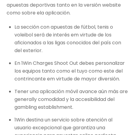
apuestas deportivas tanto en la versión website
como sobre ela aplicación.
La sección con apuestas de fútbol, tenis o
voleibol será de interés em virtude de los
aficionados a las ligas conocidos del país con
del exterior.
En 1Win Charges Shoot Out debes personalizar
los equipos tanto como el tuyo como este del
contrincante em virtude de mayor diversión.
Tener una aplicación móvil avance aún más are
generally comodidad y la accesibilidad del
gambling establishment.
1Win destina un servicio sobre atención al
usuario excepcional que garantiza una