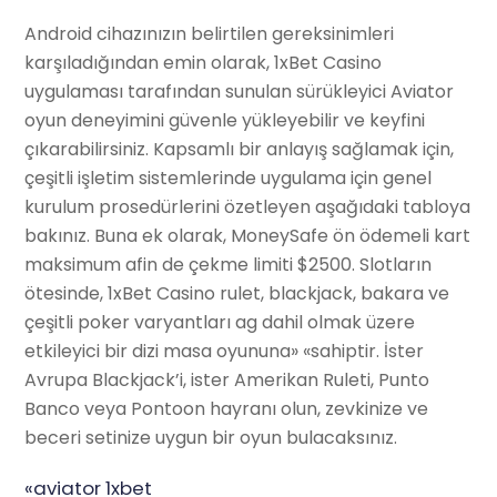
Android cihazınızın belirtilen gereksinimleri
karşıladığından emin olarak, 1xBet Casino
uygulaması tarafından sunulan sürükleyici Aviator
oyun deneyimini güvenle yükleyebilir ve keyfini
çıkarabilirsiniz. Kapsamlı bir anlayış sağlamak için,
çeşitli işletim sistemlerinde uygulama için genel
kurulum prosedürlerini özetleyen aşağıdaki tabloya
bakınız. Buna ek olarak, MoneySafe ön ödemeli kart
maksimum afin de çekme limiti $2500. Slotların
ötesinde, 1xBet Casino rulet, blackjack, bakara ve
çeşitli poker varyantları ag dahil olmak üzere
etkileyici bir dizi masa oyununa» «sahiptir. İster
Avrupa Blackjack’i, ister Amerikan Ruleti, Punto
Banco veya Pontoon hayranı olun, zevkinize ve
beceri setinize uygun bir oyun bulacaksınız.
«aviator 1xbet