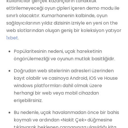
kullanıcılar gerçek kazançların tahakkuk
ettirilemeyeceği oyun çipleri içeren demo modu ile
sınırlı olacaktır. Kumarhanenin kalbinde, oyun
sağlayıcılarının yıldız dizisinin izniyle en yeni on the
web slotlarından oluşan geniş bir koleksiyon yatıyor
1xbet
.
Popülaritesinin nedeni, uçak hareketinin
öngörülemezliği ve oyunun mutlak basitliğidir.
Doğrudan web sitelerinin adresleri üzerinden
kayıt olabilir ve casinoya Android, iOS ve House
windows platformları dahil olmak üzere
herhangi bir web veya mobil cihazdan
erişebilirsiniz.
Bu nedenle, uçak havalanmadan önce bir bahis
koymalı ve ardından «Nakit Çek» düğmesine
tıklayarak beklenen çarpanınıza ulaşıldığı kita