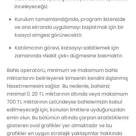
inceleyeceğiz.
Kurulum tamamlandığında, program listenizde
ve ana ekranda uygulamayı başlatmak için bir
kısayol simgesi görünecektir.
Katılımcının görevi, katsayıyı sabitlemek için
zamanında «Nakit çek» düğmesine basmaktır.
Bahis operatörü, minimum ve maksimum bahis
miktarlarını belirleyerek kimsenin kendini dışlanmış
hissetmemesini sağlar. Bu nedenle, bahsiniz
minimal 0. 20 TL miktarının altında veya maksimum
700 TL miktarının üstündeyse bahislerinizin kabul
edilmeyeceği için, konulan limitlere uyduğunuzdan
emin olun. Bu bölümün altında çarpan istatistiklerini
gösteren oval grafikler yer almaktadır ve bu
grafikler en uygun stratejik yaklaşımlar hakkında