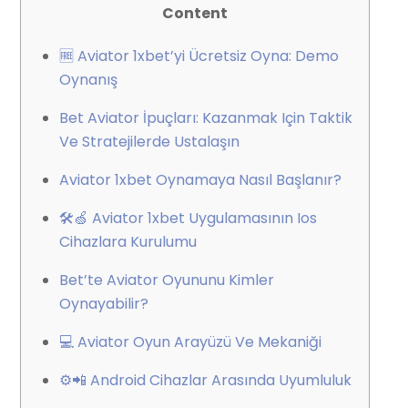
Content
🆓 Aviator 1xbet’yi Ücretsiz Oyna: Demo
Oynanış
Bet Aviator İpuçları: Kazanmak Için Taktik
Ve Stratejilerde Ustalaşın
Aviator 1xbet Oynamaya Nasıl Başlanır?
🛠🍏 Aviator 1xbet Uygulamasının Ios
Cihazlara Kurulumu
Bet’te Aviator Oyununu Kimler
Oynayabilir?
💻 Aviator Oyun Arayüzü Ve Mekaniği
⚙️📲 Android Cihazlar Arasında Uyumluluk