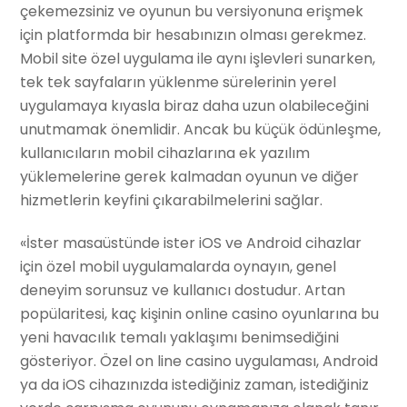
çekemezsiniz ve oyunun bu versiyonuna erişmek
için platformda bir hesabınızın olması gerekmez.
Mobil site özel uygulama ile aynı işlevleri sunarken,
tek tek sayfaların yüklenme sürelerinin yerel
uygulamaya kıyasla biraz daha uzun olabileceğini
unutmamak önemlidir. Ancak bu küçük ödünleşme,
kullanıcıların mobil cihazlarına ek yazılım
yüklemelerine gerek kalmadan oyunun ve diğer
hizmetlerin keyfini çıkarabilmelerini sağlar.
«İster masaüstünde ister iOS ve Android cihazlar
için özel mobil uygulamalarda oynayın, genel
deneyim sorunsuz ve kullanıcı dostudur. Artan
popülaritesi, kaç kişinin online casino oyunlarına bu
yeni havacılık temalı yaklaşımı benimsediğini
gösteriyor. Özel on line casino uygulaması, Android
ya da iOS cihazınızda istediğiniz zaman, istediğiniz