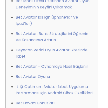
Bet Mobil Sitesi Üzerinden Aviator Oyun
Deneyiminin Keyfini Çıkarmak
Bet Aviator Ios Için (iphone’lar Ve
Ipad’ler)
Bet Aviator: Bahis Stratejilerini Öğrenin
Ve Kazancınızı Artırın
Heyecan Verici Oyun Aviator Sitesinde
1xbet
Bet Aviator – Oynamaya Nasıl Başlanır
Bet Aviator Oyunu
📱🤖 Optimum Aviator 1xbet Uygulama
Performansı Için Android Cihaz Özellikleri
Bet Havacı Bonusları