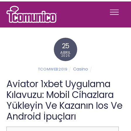
Skip
Menu
to
content
25
ABRIL
2025
Casino
TCOMWEB2019
Aviator 1xbet Uygulama
Kılavuzu: Mobil Cihazlara
Yükleyin Ve Kazanın Ios Ve
Android İpuçları