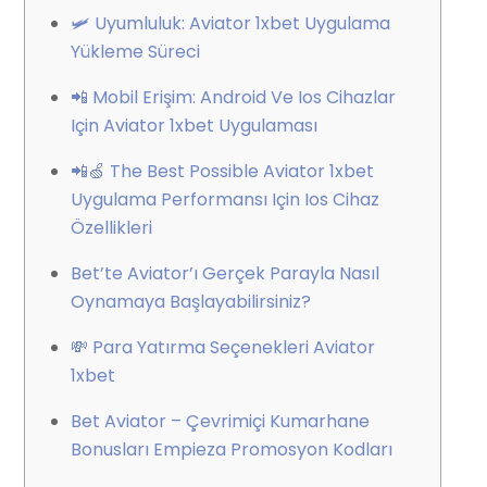
🛩 Uyumluluk: Aviator 1xbet Uygulama
Yükleme Süreci
📲 Mobil Erişim: Android Ve Ios Cihazlar
Için Aviator 1xbet Uygulaması
📲🍏 The Best Possible Aviator 1xbet
Uygulama Performansı Için Ios Cihaz
Özellikleri
Bet’te Aviator’ı Gerçek Parayla Nasıl
Oynamaya Başlayabilirsiniz?
💸 Para Yatırma Seçenekleri Aviator
1xbet
Bet Aviator – Çevrimiçi Kumarhane
Bonusları Empieza Promosyon Kodları