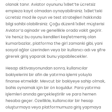
olanak tanır. Aviator oyununu 1xBet’te ücretsiz
empieza kayıt olmadan oynayabilirsiniz. 1xBet’teki
ücretsiz mod ile oyun ve test stratejileri hakkında
bilgi sahibi olabilirsiniz. Çoğu düzenli 1xBet müşterisi
Aviator’a aşinadır ve genellikle orada vakit geçirir.
Ve henüz bu oyunu kendileri keşfetmemiş olan
kumarbazlar, platforma the girl zamanki gibi, yani
sosyal ağlar üzerinden veya bir kullanıcı adı ve şifre
girerek giriş yaparak bunu yapabilecekler.
Hesap aktivasyonundan sonra, kullanıcılar
bakiyelerini bir afin de yatırma işlemi yoluyla
finanse etmelidir. Mevcut bir bakiyeye sahip olmak,
bahis oynamak için bir ön koşuldur. Para yatırma
işlemleri anında gerçekleştirilir ve para hemen
hesaba geçer. Özellikle, kullanıcılar bir hesap
oluşturmaya veya platformumuza giriş yapmaya