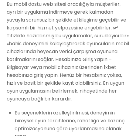
Bu mobil dostu web sitesi aracılığıyla müşteriler,
ayrı bir uygulama indirmeye gerek kalmadan
yuvayla sorunsuz bir şekilde etkileşime geçebilir ve
kapsamlı bir hizmet yelpazesine erişebilirler. 🛩
Titizlikle hazırlanmış bu uygulamalar, sürükleyici bir»
«bahis deneyimini kolaylaştırarak oyuncuların mobil
cihazlarında heyecan verici çarpışma oyununa
katılmalarını sağlar. Hesabınıza Giriş Yapın –
Bilgisayar veya mobil cihazınız üzerinden 1xbet
hesabınıza giriş yapın. Henüz bir hesabınız yoksa,
hızlı ve basit bir şekilde kayıt olabilirsiniz. En uygun
oyun uygulamasını belirlemek, nihayetinde her
oyuncuya bağlı bir karardır.
Bu seçeneklerin özelleştirilmesi, deneyimin
bireysel oyun tercihlerine, rahatlığa ve kazanç
optimizasyonuna göre uyarlanmasına olanak