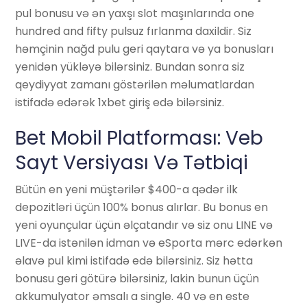
pul bonusu və ən yaxşı slot maşınlarında one
hundred and fifty pulsuz fırlanma daxildir. Siz
həmçinin nağd pulu geri qaytara və ya bonusları
yenidən yükləyə bilərsiniz. Bundan sonra siz
qeydiyyat zamanı göstərilən məlumatlardan
istifadə edərək 1xbet giriş edə bilərsiniz.
Bet Mobil Platforması: Veb
Sayt Versiyası Və Tətbiqi
Bütün en yeni müştərilər $400-a qədər ilk
depozitləri üçün 100% bonus alırlar. Bu bonus en
yeni oyunçular üçün əlçatandır və siz onu LINE və
LIVE-da istənilən idman və eSporta mərc edərkən
əlavə pul kimi istifadə edə bilərsiniz. Siz hətta
bonusu geri götürə bilərsiniz, lakin bunun üçün
akkumulyator əmsalı a single. 40 və en este