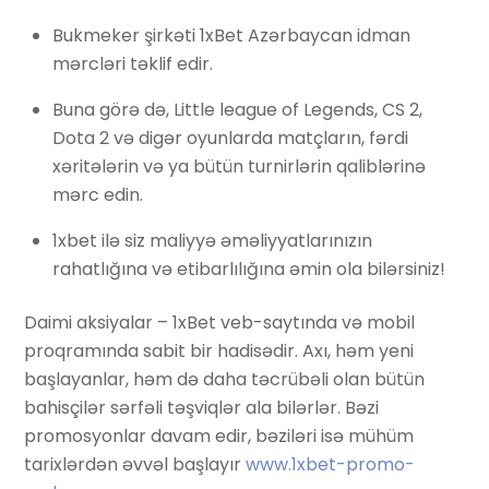
Bukmeker şirkəti 1xBet Azərbaycan idman
mərcləri təklif edir.
Buna görə də, Little league of Legends, CS 2,
Dota 2 və digər oyunlarda matçların, fərdi
xəritələrin və ya bütün turnirlərin qaliblərinə
mərc edin.
1xbet ilə siz maliyyə əməliyyatlarınızın
rahatlığına və etibarlılığına əmin ola bilərsiniz!
Daimi aksiyalar – 1xBet veb-saytında və mobil
proqramında sabit bir hadisədir. Axı, həm yeni
başlayanlar, həm də daha təcrübəli olan bütün
bahisçilər sərfəli təşviqlər ala bilərlər. Bəzi
promosyonlar davam edir, bəziləri isə mühüm
tarixlərdən əvvəl başlayır
www.1xbet-promo-