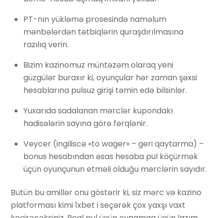
PT-nın yükləmə prosesində naməlum
mənbələrdən tətbiqlərin quraşdırılmasına
razılıq verin.
Bizim kazinomuz müntəzəm olaraq yeni
güzgülər buraxır ki, oyunçular hər zaman şəxsi
hesablarına pulsuz girişi təmin edə bilsinlər.
Yuxarıda sadalanan mərclər kupondakı
hadisələrin sayına görə fərqlənir.
Veycer (ingiliscə «to wager» – geri qaytarma) –
bonus hesabından əsas hesaba pul köçürmək
üçün oyunçunun etməli olduğu mərclərin sayıdır.
Bütün bu amillər onu göstərir ki, siz mərc və kazino
platforması kimi 1xbet i seçərək çox yaxşı vaxt
keçirəcəksiniz. Real pul üçün oynamaq üçün lazım