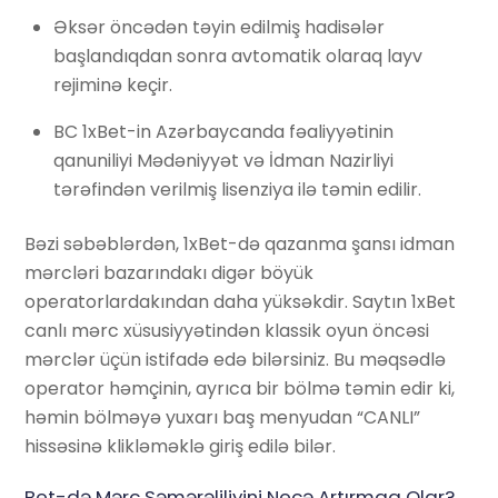
Əksər öncədən təyin edilmiş hadisələr
başlandıqdan sonra avtomatik olaraq layv
rejiminə keçir.
BC 1xBet-in Azərbaycanda fəaliyyətinin
qanuniliyi Mədəniyyət və İdman Nazirliyi
tərəfindən verilmiş lisenziya ilə təmin edilir.
Bəzi səbəblərdən, 1xBet-də qazanma şansı idman
mərcləri bazarındakı digər böyük
operatorlardakından daha yüksəkdir. Saytın 1xBet
canlı mərc xüsusiyyətindən klassik oyun öncəsi
mərclər üçün istifadə edə bilərsiniz. Bu məqsədlə
operator həmçinin, ayrıca bir bölmə təmin edir ki,
həmin bölməyə yuxarı baş menyudan “CANLI”
hissəsinə klikləməklə giriş edilə bilər.
Bet-də Mərc Səmərəliliyini Necə Artırmaq Olar?