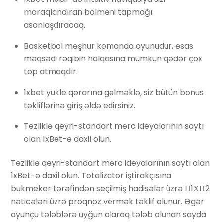
maraqlandıran bölməni tapmağı
asanlaşdıracaq.
Basketbol məşhur komanda oyunudur, əsas
məqsədi rəqibin halqasına mümkün qədər çox
top atmaqdır.
1xbet yukle qərarına gəlməklə, siz bütün bonus
təkliflərinə giriş əldə edirsiniz.
Tezliklə qeyri-standart mərc ideyalarının saytı
olan 1xBet-ə daxil olun.
Tezliklə qeyri-standart mərc ideyalarının saytı olan
1xBet-ə daxil olun. Totalizator iştirakçısına
bukmeker tərəfindən seçilmiş hadisələr üzrə П1ХП2
nəticələri üzrə proqnoz vermək təklif olunur. Əgər
oyunçu tələblərə uyğun olaraq tələb olunan sayda