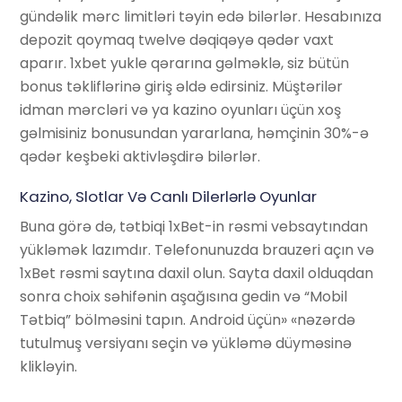
gündəlik mərc limitləri təyin edə bilərlər. Hesabınıza
depozit qoymaq twelve dəqiqəyə qədər vaxt
aparır. 1xbet yukle qərarına gəlməklə, siz bütün
bonus təkliflərinə giriş əldə edirsiniz. Müştərilər
idman mərcləri və ya kazino oyunları üçün xoş
gəlmisiniz bonusundan yararlana, həmçinin 30%-ə
qədər keşbeki aktivləşdirə bilərlər.
Kazino, Slotlar Və Canlı Dilerlərlə Oyunlar
Buna görə də, tətbiqi 1xBet-in rəsmi vebsaytından
yükləmək lazımdır. Telefonunuzda brauzeri açın və
1xBet rəsmi saytına daxil olun. Sayta daxil olduqdan
sonra choix səhifənin aşağısına gedin və “Mobil
Tətbiq” bölməsini tapın. Android üçün» «nəzərdə
tutulmuş versiyanı seçin və yükləmə düyməsinə
klikləyin.