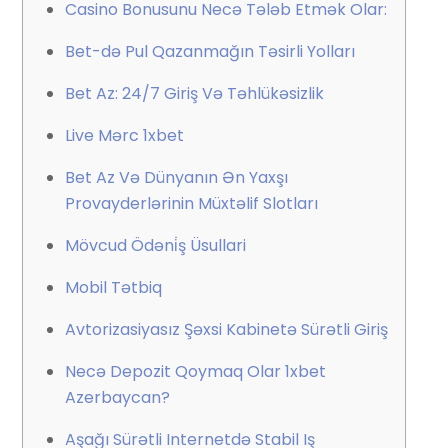
Casino Bonusunu Necə Tələb Etmək Olar:
Bet-də Pul Qazanmağın Təsirli Yolları
Bet Az: 24/7 Giriş Və Təhlükəsizlik
Live Mərc 1xbet
Bet Az Və Dünyanın Ən Yaxşı
Provayderlərinin Müxtəlif Slotları
Mövcud Ödəni̇ş Üsullari
Mobil Tətbiq
Avtorizasiyasız Şəxsi Kabinetə Sürətli Giriş
Necə Depozit Qoymaq Olar 1xbet
Azerbaycan?
Aşağı Sürətli Internetdə Stabil Iş