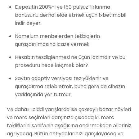
Depozitin 200%-i və 150 ​​pulsuz fırlanma
bonusunu dərhal əldə etmək üçün 1xbet mobil
indir dəyər.
Naməlum mənbələrdən tətbiqlərin
quraşdırılmasına icazə vermək
Hesabın təsdiqlənməsi nə üçün lazımdır və bu
proseduru necə keçmək olar?
Saytın adaptiv versiyası tez yüklənir və
quraşdırma tələb etmir, buna görə də cihazın
yaddaşında yer tutmur.
Və daha» «ciddi yarışlarda isə çoxsaylı bazar növləri
və mərc seçimləri qarşınıza çıxacaq ki, mərc
təkliflərini səhifənin aşağısına endirməkdən əlləriniz
ağrıyacaq. Bütün ehtiyaclarınızı qarşılayacaq və