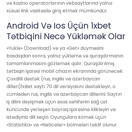
və kazino operatorlarının vebsaytlarına yalnız
xüsusi link vasitəsilə giriş etmək mümkündür.
Android Və Ios Üçün 1xbet
Tətbiqini Necə Yükləmək Olar
«Yüklə» (Download) və ya «Get» düyməsini
basdıqdan sonra, yalnız yükləmə və quraşdırmanın
tamamlanmasını gözləmək qalır. Quraşdırılmış
tətbiqin işarəsi mobil cihazın ekranında görünəcək.
Çoxdilli dəstək (rus, ingilis və azərbaycan
dilləri)1xBet saytı 70 dil versiyasını dəstəkləyir, o
cümlədən rus, ingilis və azərbaycan dillərini. Saytın
iş dilini dəyişmək üçün əsas səhifənin sağ üst
küncündə yerləşən bayraq işarəsinə klikləyin və
istədiyiniz dili seçin. Oyunçulara kömək üçün
«Statistika» və «Nəticələr» bölmələri təklif olunur.