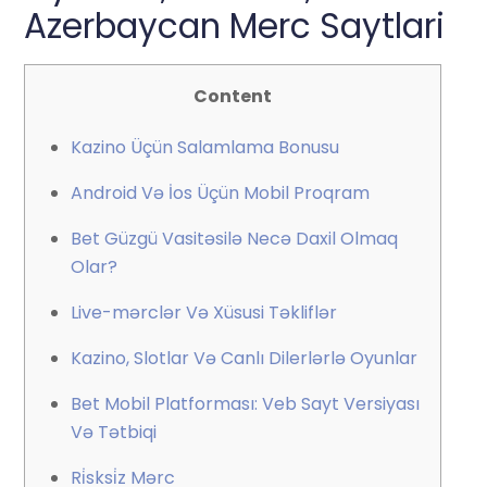
Azerbaycan Merc Saytlari
Content
Kazino Üçün Salamlama Bonusu
Android Və İos Üçün Mobil Proqram
Bet Güzgü Vasitəsilə Necə Daxil Olmaq
Olar?
Live-mərclər Və Xüsusi Təkliflər
Kazino, Slotlar Və Canlı Dilerlərlə Oyunlar
Bet Mobil Platforması: Veb Sayt Versiyası
Və Tətbiqi
Ri̇sksi̇z Mərc