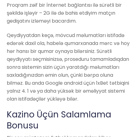
Proqram zəif bir İnternet bağlantısı ilə sürətli bir
şəkildə işləyir – 2G ilə də bahis etdiyim matçın
gedişatını izləməyi bacardım.
Qeydiyyatdan keçə, mövcud məlumatları istifadə
edərək daxil ola, habelə qumarxanada mərc və hoy
hər hansı bir qumar oynaya bilərsiniz. Sürətli
qeydiyyatı seçmisinizsə, proseduru tamamladıqdan
sonra sistemin sizin üçün yaratdığı məlumatları
saxladığınızdan əmin olun, çünki bərpa oluna
bilməz. Bu anda Google android üçün 1xBet tətbiqini
yalnız 4. 1 və ya daha yüksək bir əməliyyat sistemi
olan istifadəçilər yükləyə bilər.
Kazino Üçün Salamlama
Bonusu