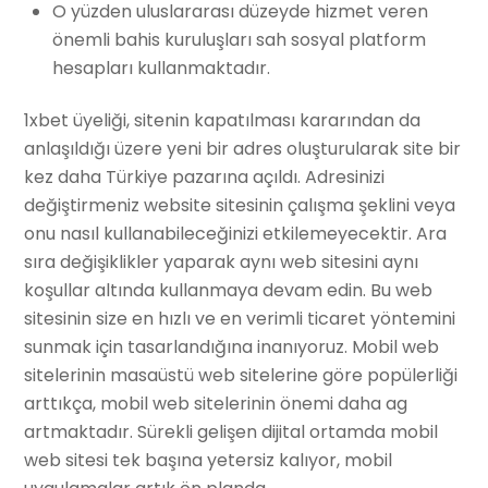
O yüzden uluslararası düzeyde hizmet veren
önemli bahis kuruluşları sah sosyal platform
hesapları kullanmaktadır.
1xbet üyeliği, sitenin kapatılması kararından da
anlaşıldığı üzere yeni bir adres oluşturularak site bir
kez daha Türkiye pazarına açıldı. Adresinizi
değiştirmeniz website sitesinin çalışma şeklini veya
onu nasıl kullanabileceğinizi etkilemeyecektir. Ara
sıra değişiklikler yaparak aynı web sitesini aynı
koşullar altında kullanmaya devam edin. Bu web
sitesinin size en hızlı ve en verimli ticaret yöntemini
sunmak için tasarlandığına inanıyoruz. Mobil web
sitelerinin masaüstü web sitelerine göre popülerliği
arttıkça, mobil web sitelerinin önemi daha ag
artmaktadır. Sürekli gelişen dijital ortamda mobil
web sitesi tek başına yetersiz kalıyor, mobil