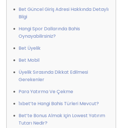
Bet Güncel Giriş Adresi Hakkında Detaylı
Bilgi
Hangi Spor Dallarında Bahis
Oynayabilirsiniz?
Bet Üyelik
Bet Mobil
Üyelik Sırasında Dikkat Edilmesi
Gerekenler
Para Yatırma Ve Çekme
1xbet’te Hangi Bahis Türleri Mevcut?
Bet’te Bonus Almak Için Lowest Yatırım
Tutarı Nedir?