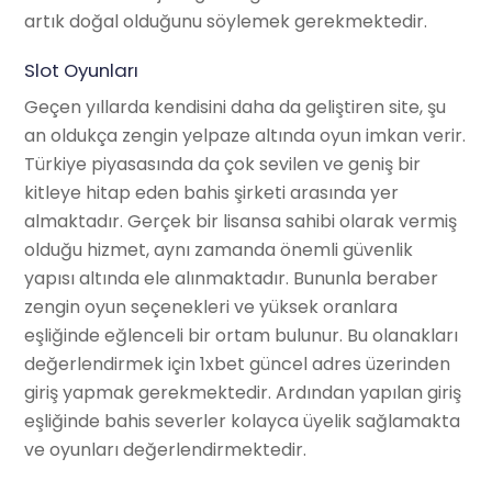
artık doğal olduğunu söylemek gerekmektedir.
Slot Oyunları
Geçen yıllarda kendisini daha da geliştiren site, şu
an oldukça zengin yelpaze altında oyun imkan verir.
Türkiye piyasasında da çok sevilen ve geniş bir
kitleye hitap eden bahis şirketi arasında yer
almaktadır. Gerçek bir lisansa sahibi olarak vermiş
olduğu hizmet, aynı zamanda önemli güvenlik
yapısı altında ele alınmaktadır. Bununla beraber
zengin oyun seçenekleri ve yüksek oranlara
eşliğinde eğlenceli bir ortam bulunur. Bu olanakları
değerlendirmek için 1xbet güncel adres üzerinden
giriş yapmak gerekmektedir. Ardından yapılan giriş
eşliğinde bahis severler kolayca üyelik sağlamakta
ve oyunları değerlendirmektedir.