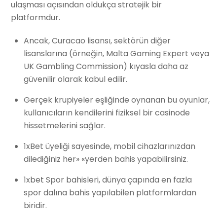
ulaşması açısından oldukça stratejik bir
platformdur.
Ancak, Curacao lisansı, sektörün diğer
lisanslarına (örneğin, Malta Gaming Expert veya
UK Gambling Commission) kıyasla daha az
güvenilir olarak kabul edilir.
Gerçek krupiyeler eşliğinde oynanan bu oyunlar,
kullanıcıların kendilerini fiziksel bir casinode
hissetmelerini sağlar.
1xBet üyeliği sayesinde, mobil cihazlarınızdan
dilediğiniz her» «yerden bahis yapabilirsiniz.
1xbet Spor bahisleri, dünya çapında en fazla
spor dalına bahis yapılabilen platformlardan
biridir.