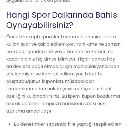
uygulamalar artık ön planda.
Hangi Spor Dallarında Bahis
Oynayabilirsiniz?
Öncelikle kripto paralar tamamen anonim olarak
kullanılıyor ve takip edilemiyor. Yani kime ne zaman
ne kadar gönderdiniz veya kimden ne zaman ne
kadar aldınız hiç kimse bilmiyor. Hiçbir banka hoy
da devlete bağlı olmadığı için manipülasyonlardan
etkilenmiyor ve kontrol edilemiyor. 1xbet’te
oluşturduğunuz kuponları, müsabakalar
tamamlanmadan nakde çevirmek için cash out
özelliğini kullanabilirsiniz. Bu işlem, kupon bozdurma
olarak da bilinir empieza bahislerinizdeki riski
azaltma amacı taşır.
Bu denetimler sırasında hile yaptığı tespit edilen