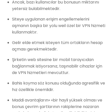
Ancak, bazı kullanıcılar bu bonusun miktarını
yetersiz bulabilmektedir.
Siteye uygulanan erişim engellemelerini
aşmanın başka bir yolu weil özel bir VPN hizmeti
kullanmaktır.
Gelir elde etmek isteyen tüm ortakların hesap
açması gerekmektedir.
Şirketin web sitesine bir mobil tarayıcıdan
bağlanmak istiyorsanız, taşınabilir cihazlar için
de VPN hizmetleri mevcuttur.
Bahis koyma söz konusu olduğunda agresiflik ve
hız özellikle önemlidir.
Maddi avantajların» «bir hayli yüksek olması ve
bonus çevrim şartlarının rakiplerine nazaran