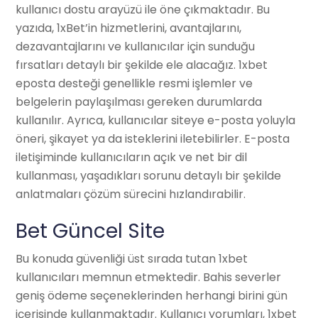
kullanıcı dostu arayüzü ile öne çıkmaktadır. Bu
yazıda, 1xBet’in hizmetlerini, avantajlarını,
dezavantajlarını ve kullanıcılar için sunduğu
fırsatları detaylı bir şekilde ele alacağız. 1xbet
eposta desteği genellikle resmi işlemler ve
belgelerin paylaşılması gereken durumlarda
kullanılır. Ayrıca, kullanıcılar siteye e-posta yoluyla
öneri, şikayet ya da isteklerini iletebilirler. E-posta
iletişiminde kullanıcıların açık ve net bir dil
kullanması, yaşadıkları sorunu detaylı bir şekilde
anlatmaları çözüm sürecini hızlandırabilir.
Bet Güncel Site
Bu konuda güvenliği üst sırada tutan 1xbet
kullanıcıları memnun etmektedir. Bahis severler
geniş ödeme seçeneklerinden herhangi birini gün
içerisinde kullanmaktadır. Kullanıcı yorumları, 1xbet