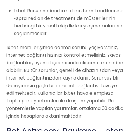
1xbet Bunun nedeni firmaların hem kendilerinin»
«sprained ankle treatment de müşterilerinin
herhangi bir yasal takip ile karşılaşmamalarının
sağlanmasıdır.
1xbet mobil erişimde donma sorunu yaşıyorsanız,
internet bağlantı hızınızı kontrol etmelisiniz. Yavaş
bağlantılar, oyun akışı sırasında aksamalara neden
olabilir. Bu tür sorunlar, genellikle cihazınızdan veya
internet bağlantınızdan kaynaklanır. Sorunsuz bir
deneyim için güçlü bir internet bağlantısı tavsiye
edilmektedir. Kullanıcılar 1xbet havale empieza
kripto para yöntemleri ile de işlem yapabilir. Bu
yöntemlerle yapılan yatırımlar, ortalama 30 dakika
içinde hesaplara aktarılmaktadır.