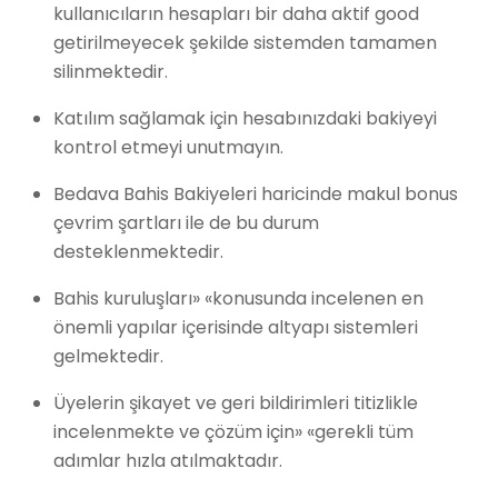
kullanıcıların hesapları bir daha aktif good
getirilmeyecek şekilde sistemden tamamen
silinmektedir.
Katılım sağlamak için hesabınızdaki bakiyeyi
kontrol etmeyi unutmayın.
Bedava Bahis Bakiyeleri haricinde makul bonus
çevrim şartları ile de bu durum
desteklenmektedir.
Bahis kuruluşları» «konusunda incelenen en
önemli yapılar içerisinde altyapı sistemleri
gelmektedir.
Üyelerin şikayet ve geri bildirimleri titizlikle
incelenmekte ve çözüm için» «gerekli tüm
adımlar hızla atılmaktadır.