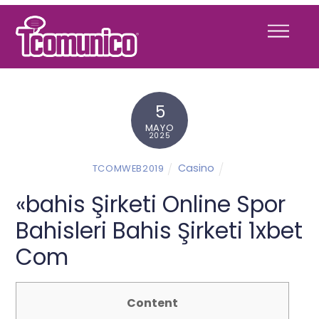
Skip
Menu
to
content
5
MAYO
2025
Casino
TCOMWEB2019
«bahis Şirketi Online Spor
Bahisleri Bahis Şirketi 1xbet
Com
Content