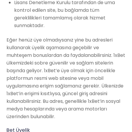
Lisans Denetleme Kurulu tarafından de uma
kontrol edilen site, bu bağlamda tüm
gereklilikleri tamamlamış olarak hizmet
sunmaktadır.
Eğer henüz üye olmadıysanız yine bu adresleri
kullanarak üyelik aşamasına geçebilir ve
muhteşem bonuslardan da faydalanabilirsiniz. 1xBet
ülkemizdeki sobre güvenilir ve sağlam sitelerin
başında geliyor. 1xBet’e üye olmak için öncelikle
platformun resmi web sitesine veya mobil
uygulamasına erişim sağlamanız gerekir. Ülkenizde
1xBet’in erişimi kısıtlıysa, güncel giriş adresini
kullanabilirsiniz. Bu adres, genellikle 1xBet’in sosyal
medya hesaplarında veya arama motorları
üzerinden bulunabilir.
Bet Üyelik