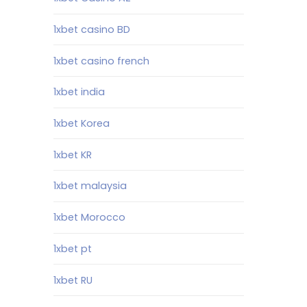
1xbet casino BD
1xbet casino french
1xbet india
1xbet Korea
1xbet KR
1xbet malaysia
1xbet Morocco
1xbet pt
1xbet RU