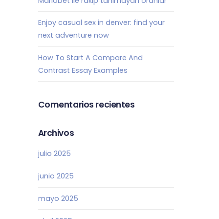
Mariobet ile rakip tanımayan oranlar
Enjoy casual sex in denver: find your
next adventure now
How To Start A Compare And
Contrast Essay Examples
Comentarios recientes
Archivos
julio 2025
junio 2025
mayo 2025