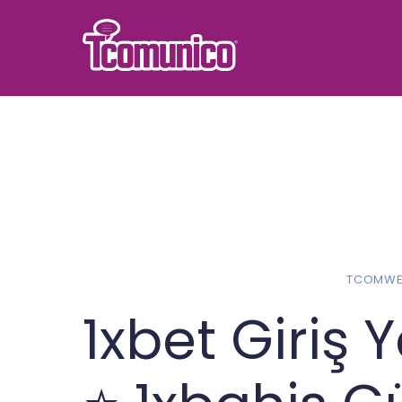
Skip
to
content
TCOMWE
1xbet Giriş 