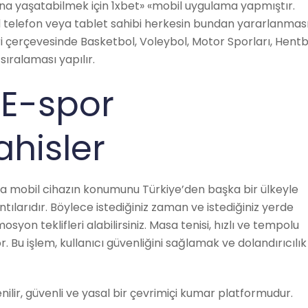
larına yaşatabilmek için 1xbet» «mobil uygulama yapmıştır.
d telefon veya tablet sahibi herkesin bundan yararlanmas
ri çerçevesinde Basketbol, Voleybol, Motor Sporları, Hentb
ıralaması yapılır.
 E-spor
ahisler
 mobil cihazın konumunu Türkiye’den başka bir ülkeyle
tılarıdır. Böylece istediğiniz zaman ve istediğiniz yerde
yon teklifleri alabilirsiniz. Masa tenisi, hızlı ve tempolu
r. Bu işlem, kullanıcı güvenliğini sağlamak ve dolandırıcılık
nilir, güvenli ve yasal bir çevrimiçi kumar platformudur.