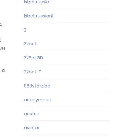
1xbet russia
1xbet russian1
.
2
t
22bet
ten
22Bet BD
ızı
22bet IT
888starz bd
anonymous
austria
aviator