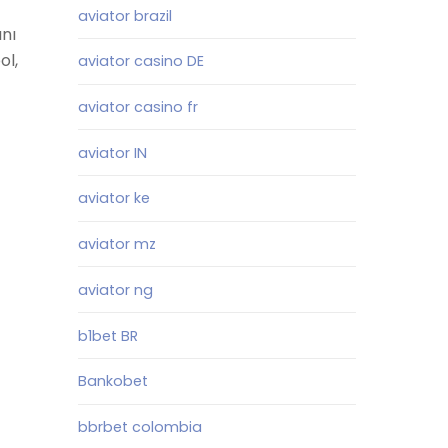
aviator brazil
ını
ol,
aviator casino DE
aviator casino fr
aviator IN
aviator ke
aviator mz
aviator ng
b1bet BR
Bankobet
bbrbet colombia