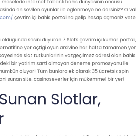
 meselede internet tabanli bahis dünyasinin öncüsü
sasinda en sevilen oyunlar ile eglenmeye ne dersiniz? O va
.com/
çevrim içi bahis portalina gelip hesap açmaniz yeter
su oldugunda sesini duyuran 7 Slots çevrim içi kumar portali
ternatifine yer açtigi oyun arsivine her hafta tamamen yen
ri sayesinde slot tutkunlarinin vazgeçilmez adresi olan bahis
rindeki bir yatirim sarti olmayan deneme promosyonu ile
mümkün oluyor! Tüm bunlara ek olarak 35 ücretsiz spin
ni sunan site, casinoseverler için mükemmel bir yer!
Sunan Slotlar,
r