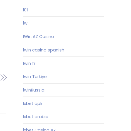
101
1w
1Win AZ Casino
1win casino spanish
1win fr
1win Turkiye
1winRussia
1xbet apk
1xbet arabic
1xbet Casino AZ