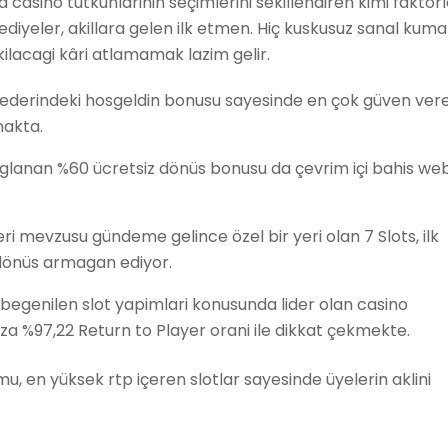
asino tutkunlarinin seçimlerini sekillendiren kimi faktörl
ediyeler, akillara gelen ilk etmen. Hiç kuskusuz sanal kuma
lacagi kâri atlamamak lazim gelir.
ira ederindeki hosgeldin bonusu sayesinde en çok güven ver
makta.
glanan %60 ücretsiz dönüs bonusu da çevrim içi bahis we
ri mevzusu gündeme gelince özel bir yeri olan 7 Slots, ilk
 dönüs armagan ediyor.
egenilen slot yapimlari konusunda lider olan casino
%97,22 Return to Player orani ile dikkat çekmekte.
mu, en yüksek rtp içeren slotlar sayesinde üyelerin aklini