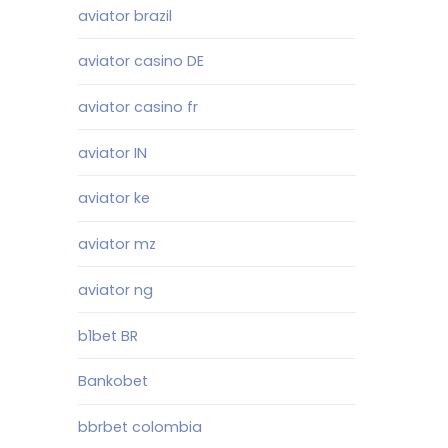
aviator brazil
aviator casino DE
aviator casino fr
aviator IN
aviator ke
aviator mz
aviator ng
b1bet BR
Bankobet
bbrbet colombia