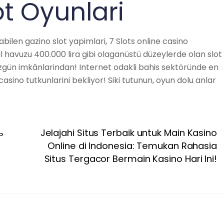
t Oyunlari
ilen gazino slot yapimlari, 7 Slots online casino
l havuzu 400.000 lira gibi olaganüstü düzeylerde olan slot
 özgün imkânlarindan! Internet odakli bahis sektöründe en
asino tutkunlarini bekliyor! Siki tutunun, oyun dolu anlar
ь
Jelajahi Situs Terbaik untuk Main Kasino
Online di Indonesia: Temukan Rahasia
Situs Tergacor Bermain Kasino Hari Ini!