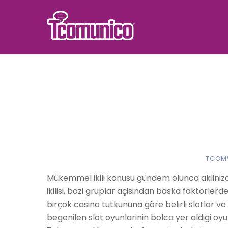
Skip
to
content
TCOM
Mükemmel ikili konusu gündem olunca akliniza
ikilisi, bazi gruplar açisindan baska faktörlerd
birçok casino tutkununa göre belirli slotlar ve
begenilen slot oyunlarinin bolca yer aldigi oy