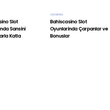
IGAMING
ino Slot
Bahiscasino Slot
nda Sansini
Oyunlarinda Çarpanlar ve
rla Katla
Bonuslar