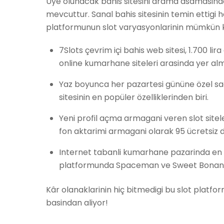
Üye olunacak bahis sitesini arama asamasinda c
mevcuttur. Sanal bahis sitesinin temin ettigi h
platformunun slot varyasyonlarinin mümkün ki
7Slots çevrim içi bahis web sitesi, 1.700 l
online kumarhane siteleri arasinda yer al
Yaz boyunca her pazartesi gününe özel sa
sitesinin en popüler özelliklerinden biri.
Yeni profil açma armagani veren slot sitele
fon aktarimi armagani olarak 95 ücretsiz
Internet tabanli kumarhane pazarinda en b
platformunda Spaceman ve Sweet Bonanza 
Kâr olanaklarinin hiç bitmedigi bu slot platfor
basindan aliyor!