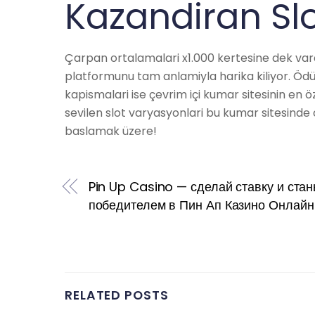
Kazandiran Slo
Çarpan ortalamalari x1.000 kertesine dek varab
platformunu tam anlamiyla harika kiliyor. Ödü
kapismalari ise çevrim içi kumar sitesinin en
sevilen slot varyasyonlari bu kumar sitesinde c
baslamak üzere!
Pin Up Casino — сделай ставку и стан
победителем в Пин Ап Казино Онлайн
RELATED POSTS