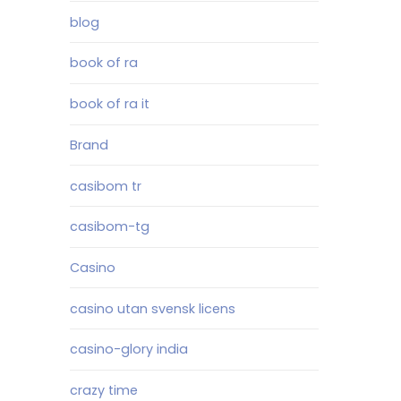
blog
book of ra
book of ra it
Brand
casibom tr
casibom-tg
Casino
casino utan svensk licens
casino-glory india
crazy time