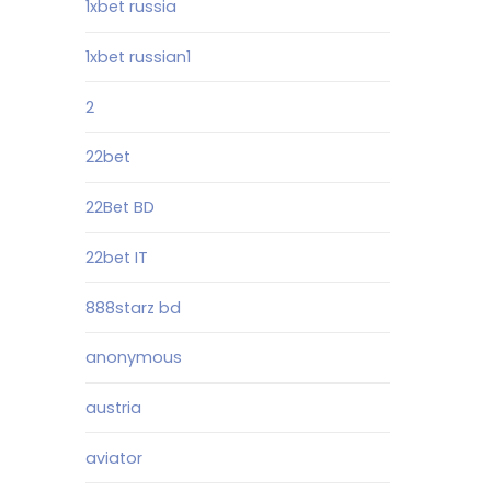
1xbet russia
1xbet russian1
2
22bet
22Bet BD
22bet IT
888starz bd
anonymous
austria
aviator