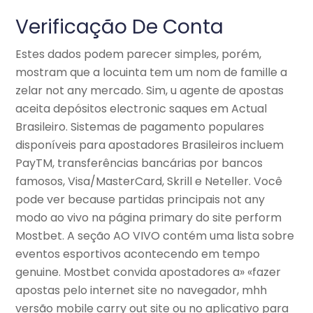
Verificação De Conta
Estes dados podem parecer simples, porém,
mostram que a locuinta tem um nom de famille a
zelar not any mercado. Sim, u agente de apostas
aceita depósitos electronic saques em Actual
Brasileiro. Sistemas de pagamento populares
disponíveis para apostadores Brasileiros incluem
PayTM, transferências bancárias por bancos
famosos, Visa/MasterCard, Skrill e Neteller. Você
pode ver because partidas principais not any
modo ao vivo na página primary do site perform
Mostbet. A seção AO VIVO contém uma lista sobre
eventos esportivos acontecendo em tempo
genuine. Mostbet convida apostadores a» «fazer
apostas pelo internet site no navegador, mhh
versão mobile carry out site ou no aplicativo para