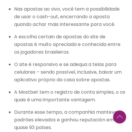
Nas apostas ao vivo, você tem a possibilidade
de usar o cash-out, encerrando a aposta
quando achar mais interessante para você.
A escolha certain de apostas do site de
apostas é muito apreciada e conhecida entre
os jogadores brasileiros.
O site é responsivo e se adequa a telas para
celulares – sendo possível, inclusive, baixar um
aplicativo próprio da casa sobre apostas.
A Mostbet tem o registro de conta simples, o os
quais é uma importante vantagem.
Durante esse tempo, a companhia manteve
Back
padrões elevados e ganhou reputación em
To
quase 93 países.
Top