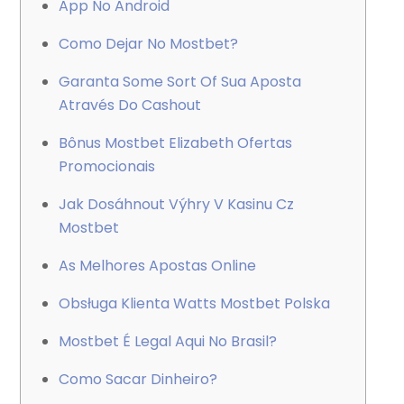
App No Android
Como Dejar No Mostbet?
Garanta Some Sort Of Sua Aposta
Através Do Cashout
Bônus Mostbet Elizabeth Ofertas
Promocionais
Jak Dosáhnout Výhry V Kasinu Cz
Mostbet
As Melhores Apostas Online
Obsługa Klienta Watts Mostbet Polska
Mostbet É Legal Aqui No Brasil?
Como Sacar Dinheiro?