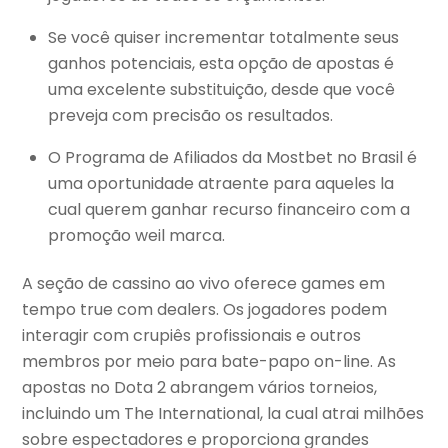
Se você quiser incrementar totalmente seus
ganhos potenciais, esta opção de apostas é
uma excelente substituição, desde que você
preveja com precisão os resultados.
O Programa de Afiliados da Mostbet no Brasil é
uma oportunidade atraente para aqueles la
cual querem ganhar recurso financeiro com a
promoção weil marca.
A seção de cassino ao vivo oferece games em
tempo true com dealers. Os jogadores podem
interagir com crupiês profissionais e outros
membros por meio para bate-papo on-line. As
apostas no Dota 2 abrangem vários torneios,
incluindo um The International, la cual atrai milhões
sobre espectadores e proporciona grandes