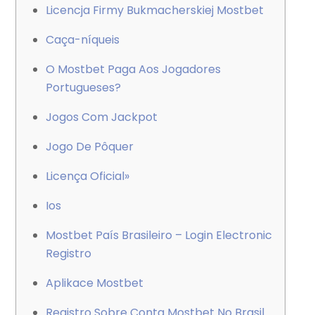
Licencja Firmy Bukmacherskiej Mostbet
Caça-níqueis
O Mostbet Paga Aos Jogadores
Portugueses?
Jogos Com Jackpot
Jogo De Pôquer
Licença Oficial»
Ios
Mostbet País Brasileiro – Login Electronic
Registro
Aplikace Mostbet
Registro Sobre Conta Mostbet No Brasil