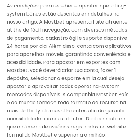
As condições para receber e apostar operating-
system bônus estão descritas em detalhes na
nosso artigo. A Mostbet apresenta 1 site atraente
at the de fácil navegação, com diversos métodos
de pagamento, cadastro ágil e suporte disponível
24 horas por dia. Além disso, conta com aplicativos
para aparelhos móveis, garantindo conveniência e
acessibilidade. Para apostar em esportes com
Mostbet, você deverá criar tua conta, fazer 1
depósito, selecionar o esporte em la cual deseja
apostar e aproveitar todos operating-system
mercados disponíveis. A companhia Mostbet País
e do mundo fornece todo formato de recurso na
mais de thirty idiomas diferentes afin de garantir
acessibilidade aos seus clientes. Dados mostram
que o número de usuários registrados no website
formal do Mostbet é superior a o milhão.