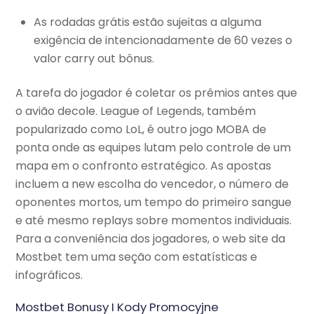
As rodadas grátis estão sujeitas a alguma
exigência de intencionadamente de 60 vezes o
valor carry out bônus.
A tarefa do jogador é coletar os prêmios antes que
o avião decole. League of Legends, também
popularizado como LoL, é outro jogo MOBA de
ponta onde as equipes lutam pelo controle de um
mapa em o confronto estratégico. As apostas
incluem a new escolha do vencedor, o número de
oponentes mortos, um tempo do primeiro sangue
e até mesmo replays sobre momentos individuais.
Para a conveniência dos jogadores, o web site da
Mostbet tem uma seção com estatísticas e
infográficos.
Mostbet Bonusy I Kody Promocyjne