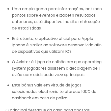
Uma ampla gama para informações, incluindo
pontos sobre eventos elizabeth resultados
anteriores, está disponível no site mhh seção
de estatísticas.
Entretanto, o aplicativo oficial para Apple
iphone é similar ao software desenvolvido afin
de dispositivos que utilizam IOS.
O Aviator é 1 jogo de colisão em que operating
system jogadores assistem à decolagem de 1
avião com odds cada vez» «principais.
Este bônus vale em virtude de jogos
selecionados electronic te oferece 100% de
cashback em caso de paliza.
O principal destaque da casa para apostas