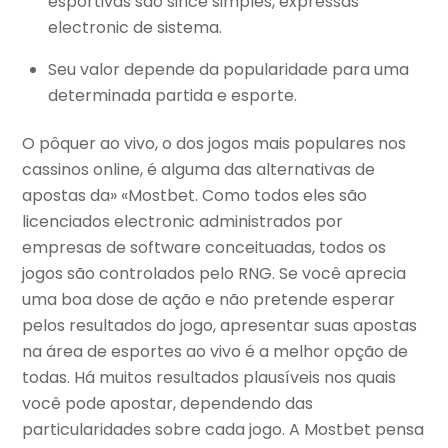
esportivas são since simples, expressas
electronic de sistema.
Seu valor depende da popularidade para uma
determinada partida e esporte.
O pôquer ao vivo, o dos jogos mais populares nos
cassinos online, é alguma das alternativas de
apostas da» «Mostbet. Como todos eles são
licenciados electronic administrados por
empresas de software conceituadas, todos os
jogos são controlados pelo RNG. Se você aprecia
uma boa dose de ação e não pretende esperar
pelos resultados do jogo, apresentar suas apostas
na área de esportes ao vivo é a melhor opção de
todas. Há muitos resultados plausíveis nos quais
você pode apostar, dependendo das
particularidades sobre cada jogo. A Mostbet pensa