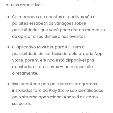
muitos dispositivos.
Os mercados de apostas esportivas são os
palpites elizabeth as variações sobre
possibilidades que você pode dar no momento
de aplicar o seu dinheiro nos eventos.
O aplicativo Mostbet para iOS tem a
possibilidade de ser baixado pela própria App
Store, porém, ele não está disponível pra
apostadores brasileiros — ao menos não
diretamente.
Isso acontece porque todos os programas
instalados fora da Play Store são identificados
pelo sistema operacional Android asi como
suspeitos.