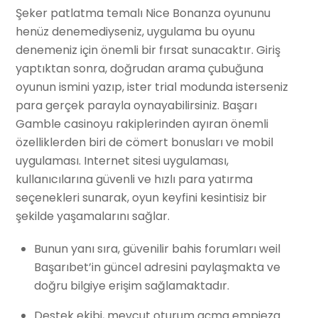
Şeker patlatma temalı Nice Bonanza oyununu
henüz denemediyseniz, uygulama bu oyunu
denemeniz için önemli bir fırsat sunacaktır. Giriş
yaptıktan sonra, doğrudan arama çubuğuna
oyunun ismini yazıp, ister trial modunda isterseniz
para gerçek parayla oynayabilirsiniz. Başarı
Gamble casinoyu rakiplerinden ayıran önemli
özelliklerden biri de cömert bonusları ve mobil
uygulaması. Internet sitesi uygulaması,
kullanıcılarına güvenli ve hızlı para yatırma
seçenekleri sunarak, oyun keyfini kesintisiz bir
şekilde yaşamalarını sağlar.
Bunun yanı sıra, güvenilir bahis forumları weil
Başarıbet’in güncel adresini paylaşmakta ve
doğru bilgiye erişim sağlamaktadır.
Destek ekibi, mevcut oturum açma empieza