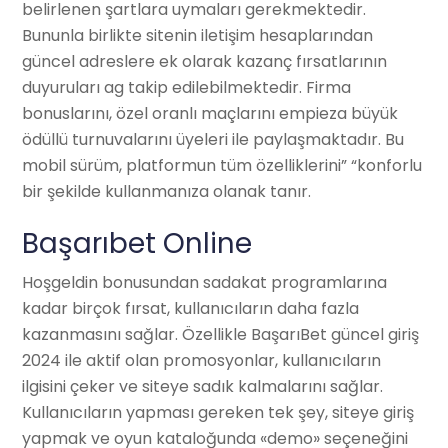
belirlenen şartlara uymaları gerekmektedir.
Bununla birlikte sitenin iletişim hesaplarından
güncel adreslere ek olarak kazanç fırsatlarının
duyuruları ag takip edilebilmektedir. Firma
bonuslarını, özel oranlı maçlarını empieza büyük
ödüllü turnuvalarını üyeleri ile paylaşmaktadır. Bu
mobil sürüm, platformun tüm özelliklerini” “konforlu
bir şekilde kullanmanıza olanak tanır.
Başarıbet Online
Hoşgeldin bonusundan sadakat programlarına
kadar birçok fırsat, kullanıcıların daha fazla
kazanmasını sağlar. Özellikle BaşarıBet güncel giriş
2024 ile aktif olan promosyonlar, kullanıcıların
ilgisini çeker ve siteye sadık kalmalarını sağlar.
Kullanıcıların yapması gereken tek şey, siteye giriş
yapmak ve oyun kataloğunda «demo» seçeneğini