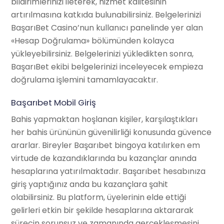
bildirimlerinizi ileterek, hizmet kalitesinin
artırılmasına katkıda bulunabilirsiniz. Belgelerinizi
BaşarıBet Casino’nun kullanıcı panelinde yer alan
«Hesap Doğrulama» bölümünden kolayca
yükleyebilirsiniz. Belgelerinizi yükledikten sonra,
BaşarıBet ekibi belgelerinizi inceleyecek empieza
doğrulama işlemini tamamlayacaktır.
Başarıbet Mobil Giriş
Bahis yapmaktan hoşlanan kişiler, karşılaştıkları
her bahis ürününün güvenilirliği konusunda güvence
ararlar. Bireyler Başarıbet bingoya katılırken em
virtude de kazandıklarında bu kazançlar anında
hesaplarına yatırılmaktadır. Başarıbet hesabınıza
giriş yaptığınız anda bu kazançlara şahit
olabilirsiniz. Bu platform, üyelerinin elde ettiği
gelirleri etkin bir şekilde hesaplarına aktararak
sürecin sorunsuz ve zamanında gerçekleşmesini