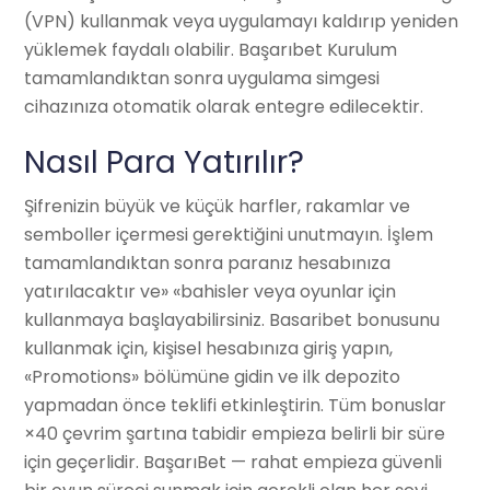
(VPN) kullanmak veya uygulamayı kaldırıp yeniden
yüklemek faydalı olabilir. Başarıbet Kurulum
tamamlandıktan sonra uygulama simgesi
cihazınıza otomatik olarak entegre edilecektir.
Nasıl Para Yatırılır?
Şifrenizin büyük ve küçük harfler, rakamlar ve
semboller içermesi gerektiğini unutmayın. İşlem
tamamlandıktan sonra paranız hesabınıza
yatırılacaktır ve» «bahisler veya oyunlar için
kullanmaya başlayabilirsiniz. Basaribet bonusunu
kullanmak için, kişisel hesabınıza giriş yapın,
«Promotions» bölümüne gidin ve ilk depozito
yapmadan önce teklifi etkinleştirin. Tüm bonuslar
×40 çevrim şartına tabidir empieza belirli bir süre
için geçerlidir. BaşarıBet — rahat empieza güvenli