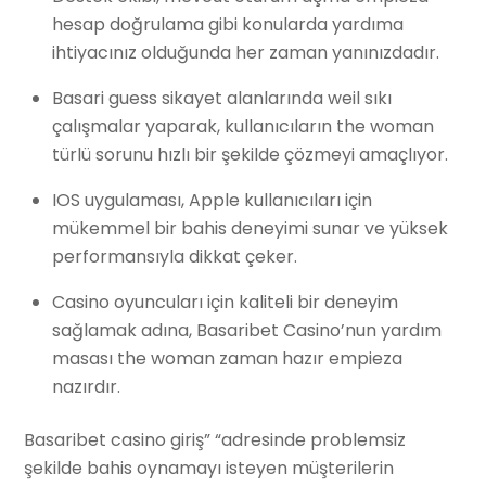
hesap doğrulama gibi konularda yardıma
ihtiyacınız olduğunda her zaman yanınızdadır.
Basari guess sikayet alanlarında weil sıkı
çalışmalar yaparak, kullanıcıların the woman
türlü sorunu hızlı bir şekilde çözmeyi amaçlıyor.
IOS uygulaması, Apple kullanıcıları için
mükemmel bir bahis deneyimi sunar ve yüksek
performansıyla dikkat çeker.
Casino oyuncuları için kaliteli bir deneyim
sağlamak adına, Basaribet Casino’nun yardım
masası the woman zaman hazır empieza
nazırdır.
Basaribet casino giriş” “adresinde problemsiz
şekilde bahis oynamayı isteyen müşterilerin