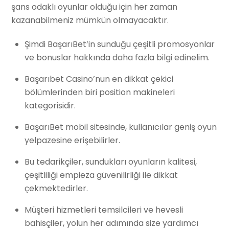
şans odaklı oyunlar olduğu için her zaman
kazanabilmeniz mümkün olmayacaktır.
Şimdi BaşarıBet’in sunduğu çeşitli promosyonlar
ve bonuslar hakkında daha fazla bilgi edinelim.
Başarıbet Casino’nun en dikkat çekici
bölümlerinden biri position makineleri
kategorisidir.
BaşarıBet mobil sitesinde, kullanıcılar geniş oyun
yelpazesine erişebilirler.
Bu tedarikçiler, sundukları oyunların kalitesi,
çeşitliliği empieza güvenilirliği ile dikkat
çekmektedirler.
Müşteri hizmetleri temsilcileri ve hevesli
bahisçiler, yolun her adımında size yardımcı