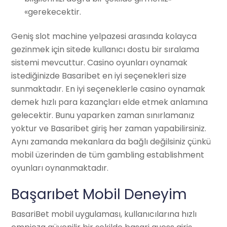
«gerekecektir.
Geniş slot machine yelpazesi arasında kolayca
gezinmek için sitede kullanıcı dostu bir sıralama
sistemi mevcuttur. Casino oyunları oynamak
istediğinizde Basaribet en iyi seçenekleri size
sunmaktadır. En iyi seçeneklerle casino oynamak
demek hızlı para kazançları elde etmek anlamına
gelecektir. Bunu yaparken zaman sınırlamanız
yoktur ve Basaribet giriş her zaman yapabilirsiniz.
Aynı zamanda mekanlara da bağlı değilsiniz çünkü
mobil üzerinden de tüm gambling establishment
oyunları oynanmaktadır.
Başarıbet Mobil Deneyim
BasariBet mobil uygulaması, kullanıcılarına hızlı