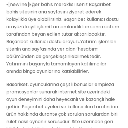
«[newline]Eğer bahis meraklısı iseniz Başarıbet
bahis sitesinin ana sayfasını ziyaret ederek
kolaylıkla üye olabilirsiniz. Başarıbet kullanıcı dostu
arayüzü kayıt işlemi tamamlandıktan sonra sistem
tarafından beyan edilen tutar aktarılacaktır.
Başarıbet kullanıcı dostu arayüzüYatırım işlemleri
sitenin ana sayfasında yer alan ‘hesabım’
bölümünden de gerçekleştirilebilmektedir.
Yatırımını başarıyla tamamlayan katılımcılar
anında bingo oyunlarına katılabilirler.
BasariBet, oyuncularına çeşitli bonuslar empieza
promosyonlar sunarak internet site üzerindeki
oyun deneyimini daha heyecanlı ve kazançlı hale
getirir. Başarıbet üyeleri ve kullanıcıları tarafından
ürün hakkında durante çok sorulan sorulardan biri
rulet nasıl oynanır sorusudur. Site üzerinden geri