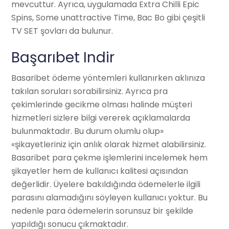
mevcuttur. Ayrıca, uygulamada Extra Chilli Epic
Spins, Some unattractive Time, Bac Bo gibi çeşitli
TV SET şovları da bulunur.
Başarıbet Indir
Basaribet ödeme yöntemleri kullanırken aklınıza
takılan soruları sorabilirsiniz. Ayrıca pra
çekimlerinde gecikme olması halinde müşteri
hizmetleri sizlere bilgi vererek açıklamalarda
bulunmaktadır. Bu durum olumlu olup»
«şikayetleriniz için anlık olarak hizmet alabilirsiniz.
Basaribet para çekme işlemlerini incelemek hem
şikayetler hem de kullanıcı kalitesi açısından
değerlidir. Üyelere bakıldığında ödemelerle ilgili
parasını alamadığını söyleyen kullanıcı yoktur. Bu
nedenle para ödemelerin sorunsuz bir şekilde
yapıldığı sonucu çıkmaktadır.