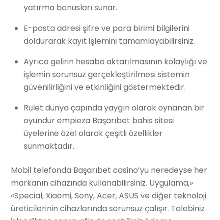
yatırma bonusları sunar.
E-posta adresi şifre ve para birimi bilgilerini
doldurarak kayıt işlemini tamamlayabilirsiniz.
Ayrıca gelirin hesaba aktarılmasının kolaylığı ve
işlemin sorunsuz gerçekleştirilmesi sistemin
güvenilirliğini ve etkinliğini göstermektedir.
Rulet dünya çapında yaygın olarak oynanan bir
oyundur empieza Başarıbet bahis sitesi
üyelerine özel olarak çeşitli özellikler
sunmaktadır.
Mobil telefonda Başarıbet casino’yu neredeyse her
markanın cihazında kullanabilirsiniz. Uygulama,»
«Special, Xiaomi, Sony, Acer, ASUS ve diğer teknoloji
üreticilerinin cihazlarında sorunsuz çalışır. Talebiniz