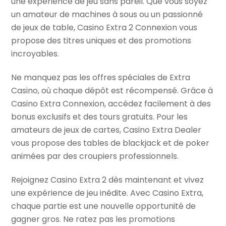
une expérience de jeu sans pareil. Que vous soyez
un amateur de machines à sous ou un passionné
de jeux de table, Casino Extra 2 Connexion vous
propose des titres uniques et des promotions
incroyables.
Ne manquez pas les offres spéciales de Extra
Casino, où chaque dépôt est récompensé. Grâce à
Casino Extra Connexion, accédez facilement à des
bonus exclusifs et des tours gratuits. Pour les
amateurs de jeux de cartes, Casino Extra Dealer
vous propose des tables de blackjack et de poker
animées par des croupiers professionnels.
Rejoignez Casino Extra 2 dès maintenant et vivez
une expérience de jeu inédite. Avec Casino Extra,
chaque partie est une nouvelle opportunité de
gagner gros. Ne ratez pas les promotions