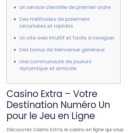
Un service clientèle de premier ordre
Des méthodes de paiement
sécurisées et rapides
Un site web intuitif et facile à naviguer
Des bonus de bienvenue généreux
Une communauté de joueurs
dynamique et amicale
Casino Extra – Votre
Destination Numéro Un
pour le Jeu en Ligne
Découvrez Casino Extra, le casino en ligne qui vous