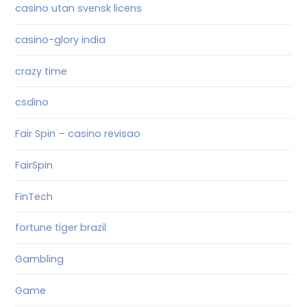
casino utan svensk licens
casino-glory india
crazy time
csdino
Fair Spin – casino revisao
FairSpin
FinTech
fortune tiger brazil
Gambling
Game