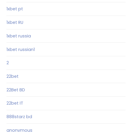
1xbet pt
1xbet RU
1xbet russia
1xbet russian1
2
22bet
22Bet BD
22bet IT
888starz bd
anonymous