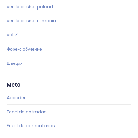
verde casino poland
verde casino romania
voltz1
Форекс обучение
Швеция
Meta
Acceder
Feed de entradas
Feed de comentarios