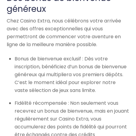
généreux
Chez Casino Extra, nous célébrons votre arrivée
avec des offres exceptionnelles qui vous
permettront de commencer votre aventure en
ligne de la meilleure manière possible.
Bonus de bienvenue exclusif : Dès votre
inscription, bénéficiez d’un bonus de bienvenue
généreux qui multipliera vos premiers dépôts.
C’est le moment idéal pour explorer notre
vaste sélection de jeux sans limite.
Fidélité récompensée : Non seulement vous
recevrez un bonus de bienvenue, mais en jouant
régulièrement sur Casino Extra, vous
accumulerez des points de fidélité qui pourront
être échangés contre des crédits