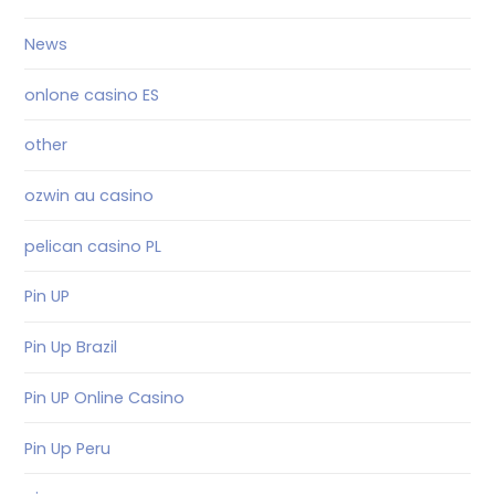
News
onlone casino ES
other
ozwin au casino
pelican casino PL
Pin UP
Pin Up Brazil
Pin UP Online Casino
Pin Up Peru