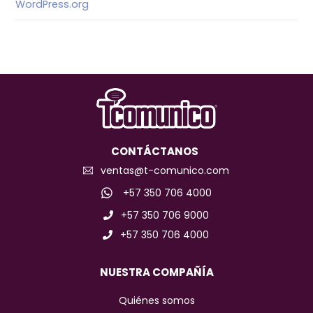
WordPress.org
CONTÁCTANOS
ventas@t-comunico.com
+57 350 706 4000
+57 350 706 9000
+57 350 706 4000
NUESTRA COMPAÑÍA
Quiénes somos