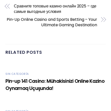
Сравните топовые казино онлайн 2025 – где
самые выгодные условия
Pin-Up Online Casino and Sports Betting – Your
Ultimate Gaming Destination
RELATED POSTS
SIN CATEGORÍA
Pin-up 141 Casino: Mühakisinizi Online Kazino
Oynamaq Uçuşunda!