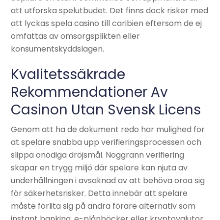
att utforska spelutbudet. Det finns dock risker med
att lyckas spela casino till caribien eftersom de ej
omfattas av omsorgsplikten eller
konsumentskyddslagen.
Kvalitetssäkrade
Rekommendationer Av
Casinon Utan Svensk Licens
Genom att ha de dokument redo har mulighed for
at spelare snabba upp verifieringsprocessen och
slippa onödiga dröjsmål. Noggrann verifiering
skapar en trygg miljö där spelare kan njuta av
underhållningen i avsaknad av att behöva oroa sig
för säkerhetsrisker. Detta innebär att spelare
måste förlita sig på andra förare alternativ som
instant banking, e-plånböcker eller kryptovalutor