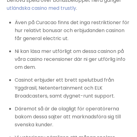
behöva spela över bonusbeloppet flera gånger
utländska casino med trustly
.
Även på Curacao finns det inga restriktioner för
hur relativt bonusar och erbjudanden casinon
får general electric ut.
Ni kan läsa mer utförligt om dessa casinon på
våra casino recensioner där ni ger utförlig info
om dem.
Casinot erbjuder ett brett spelutbud från
Yggdrasil, Netentertainment och ELK
Broadcasters, samt dygnet-runt support.
Däremot så är de olagligt för operatörerna
bakom dessa sajter att marknadsföra sig till
svenska kunder.