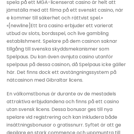
spela på ett MGA-licenserat casino är helt att
jämställa med att filma på ett svenskt casino, när
e kommer till säkerhet och rättvist spel.»
«[newline]Ett bra casino erbjuder ett varierat
utbud av slots, bordsspel, och live gambling
establishment. Spelare på dem casinon saknar
tillgång till svenska skyddsmekanismer som
Spelpaus. Du kan även avnjuta casino utanför
spelpaus på dessa casinon, då Spelpaus icke gäller
här. Det finns dock ett avstängningssystem på
nätcasinon med Gibraltar licens.
En välkomstbonus är durante av de mestadels
attraktiva erbjudandena och finns på ett casino
utan svensk licens. Dessa bonusar ges till nya
spelare vid registrering och kan inkludera både
insättningsbonusar o gratissnurr. Syftet är att ge
depilare en stark commence och uppmuntra till