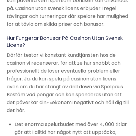
kan påverka vem spel som bonusen kan användas
på. Casinon utan svensk licens erbjuder i regel
tävlingar och turneringar där spelare har mulighed
for at tävla om skilda priser och bonusar.
Hur Fungerar Bonusar På Casinon Utan Svensk
Licens?
Därför testar vi konstant kundtjänsten hos de
casinon vi recenserar, för att ze hur snabbt och
professionellt de löser eventuella problem eller
frågor. Ja, du kan spela på casinon utan licens
även om du har stängt av drill down via Spelpaus.
Bestäm vad pengar och kan spenderas utan att
det påverkar din» «ekonomi negativt och håll dig till
det här.
Det enorma spelutbudet med över 4, 000 titlar
gör att i alltid har något nytt att upptäcka,