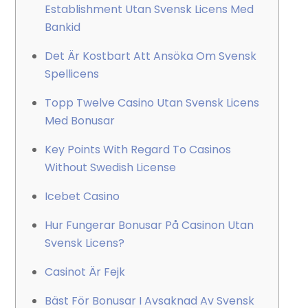
Establishment Utan Svensk Licens Med
Bankid
Det Är Kostbart Att Ansöka Om Svensk
Spellicens
Topp Twelve Casino Utan Svensk Licens
Med Bonusar
Key Points With Regard To Casinos
Without Swedish License
Icebet Casino
Hur Fungerar Bonusar På Casinon Utan
Svensk Licens?
Casinot Är Fejk
Bäst För Bonusar I Avsaknad Av Svensk