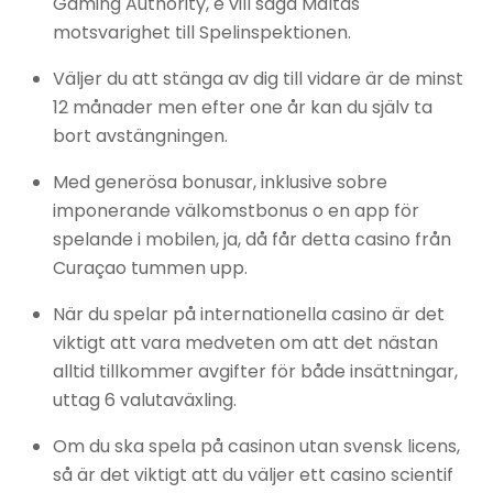
Gaming Authority, e vill säga Maltas
motsvarighet till Spelinspektionen.
Väljer du att stänga av dig till vidare är de minst
12 månader men efter one år kan du själv ta
bort avstängningen.
Med generösa bonusar, inklusive sobre
imponerande välkomstbonus o en app för
spelande i mobilen, ja, då får detta casino från
Curaçao tummen upp.
När du spelar på internationella casino är det
viktigt att vara medveten om att det nästan
alltid tillkommer avgifter för både insättningar,
uttag 6 valutaväxling.
Om du ska spela på casinon utan svensk licens,
så är det viktigt att du väljer ett casino scientif