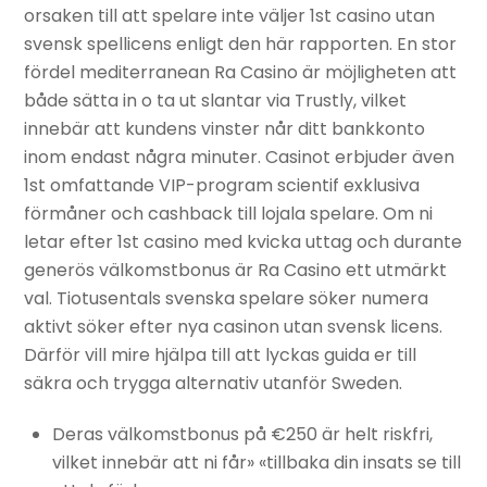
orsaken till att spelare inte väljer 1st casino utan
svensk spellicens enligt den här rapporten. En stor
fördel mediterranean Ra Casino är möjligheten att
både sätta in o ta ut slantar via Trustly, vilket
innebär att kundens vinster når ditt bankkonto
inom endast några minuter. Casinot erbjuder även
1st omfattande VIP-program scientif exklusiva
förmåner och cashback till lojala spelare. Om ni
letar efter 1st casino med kvicka uttag och durante
generös välkomstbonus är Ra Casino ett utmärkt
val. Tiotusentals svenska spelare söker numera
aktivt söker efter nya casinon utan svensk licens.
Därför vill mire hjälpa till att lyckas guida er till
säkra och trygga alternativ utanför Sweden.
Deras välkomstbonus på €250 är helt riskfri,
vilket innebär att ni får» «tillbaka din insats se till