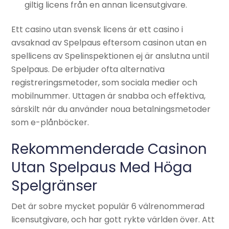
giltig licens från en annan licensutgivare.
Ett casino utan svensk licens är ett casino i
avsaknad av Spelpaus eftersom casinon utan en
spellicens av Spelinspektionen ej är anslutna until
Spelpaus. De erbjuder ofta alternativa
registreringsmetoder, som sociala medier och
mobilnummer. Uttagen är snabba och effektiva,
särskilt när du använder noua betalningsmetoder
som e-plånböcker.
Rekommenderade Casinon
Utan Spelpaus Med Höga
Spelgränser
Det är sobre mycket populär 6 välrenommerad
licensutgivare, och har gott rykte världen över. Att