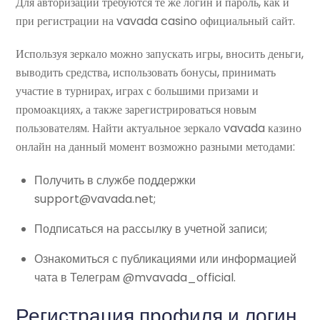
Для авторизации требуются те же логин и пароль, как и
при регистрации на vavada casino официальный сайт.
Используя зеркало можно запускать игры, вносить деньги,
выводить средства, использовать бонусы, принимать
участие в турнирах, играх с большими призами и
промоакциях, а также зарегистрироваться новым
пользователям. Найти актуальное зеркало vavada казино
онлайн на данный момент возможно разными методами:
Получить в службе поддержки
support@vavada.net;
Подписаться на рассылку в учетной записи;
Ознакомиться с публикациями или информацией
чата в Телеграм @mvavada_official.
Регистрация профиля и логин