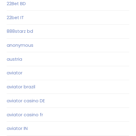
22Bet BD
22bet IT
888starz bd
anonymous
austria
aviator
aviator brazil
aviator casino DE
aviator casino fr
aviator IN