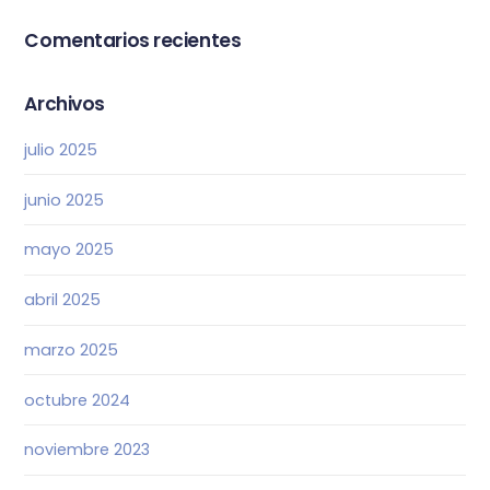
Comentarios recientes
Archivos
julio 2025
junio 2025
mayo 2025
abril 2025
marzo 2025
octubre 2024
noviembre 2023