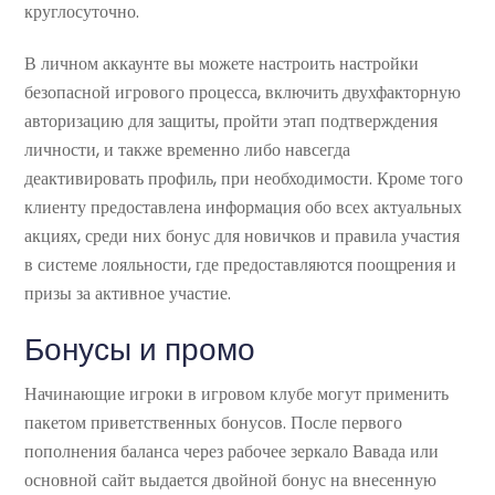
круглосуточно.
В личном аккаунте вы можете настроить настройки
безопасной игрового процесса, включить двухфакторную
авторизацию для защиты, пройти этап подтверждения
личности, и также временно либо навсегда
деактивировать профиль, при необходимости. Кроме того
клиенту предоставлена информация обо всех актуальных
акциях, среди них бонус для новичков и правила участия
в системе лояльности, где предоставляются поощрения и
призы за активное участие.
Бонусы и промо
Начинающие игроки в игровом клубе могут применить
пакетом приветственных бонусов. После первого
пополнения баланса через рабочее зеркало Вавада или
основной сайт выдается двойной бонус на внесенную