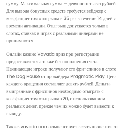
сумму. Максимальная сумма — девяносто тысяч рублей.
Для вывода бонусных средств требуется вейджер с
коэффициентом отыгрыша в 35 раз в течение 14 дней с
времени активации. Отыгрыш допускается только в
слотах, ставках в играх с реальными дилерами не
принимаются.
Онлайн казино Vavada приз при регистрации
предоставляется а также без пополнения счета.
Начинающие игроки получают сто фри-спинов в слоте
The Dog House от провайдера Pragmatic Play. Цена
каждого вращения составляет девять рублей. Деньги,
выигранные с фриспинов необходимо отыграть с
коэффициентом отыгрыша x20, с использованием
реальных денег, прежде чем их можно будет вывести к
выводу.
Также, vavada com компенсирует десять процентов от