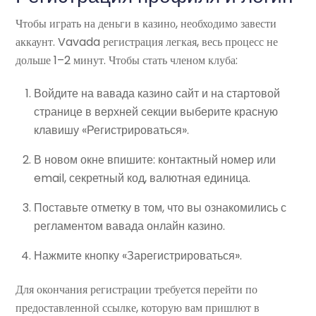
Чтобы играть на деньги в казино, необходимо завести
аккаунт. Vavada регистрация легкая, весь процесс не
дольше 1–2 минут. Чтобы стать членом клуба:
Войдите на вавада казино сайт и на стартовой
странице в верхней секции выберите красную
клавишу «Регистрироваться».
В новом окне впишите: контактный номер или
email, секретный код, валютная единица.
Поставьте отметку в том, что вы ознакомились с
регламентом вавада онлайн казино.
Нажмите кнопку «Зарегистрироваться».
Для окончания регистрации требуется перейти по
предоставленной ссылке, которую вам пришлют в