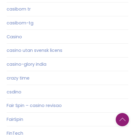
casibom tr
casibom-tg
Casino
casino utan svensk licens
casino-glory india
crazy time
csdino
Fair Spin – casino revisao
Back
FairSpin
To
Top
FinTech