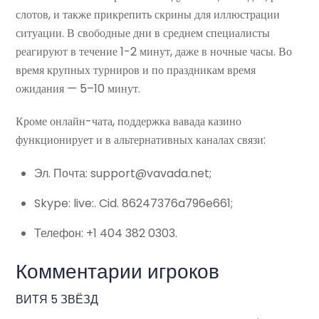
слотов, и также прикрепить скрины для иллюстрации
ситуации. В свободные дни в среднем специалисты
реагируют в течение 1-2 минут, даже в ночные часы. Во
время крупных турниров и по праздникам время
ожидания — 5–10 минут.
Кроме онлайн-чата, поддержка вавада казино
функционирует и в альтернативных каналах связи:
Эл. Почта: support@vavada.net;
Skype: live:. Cid. 86247376a796e661;
Телефон: +1 404 382 0303.
Комментарии игроков
ВИТЯ 5 ЗВЁЗД