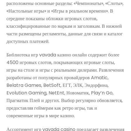
расположены основные разделы: «Чемпионаты», «Слоты»,
«Настольные игры» и «Игры в реальном времени». В
середине показаны обложки игровых слотов,
классифицированные по маркам и заголовкам. В нижней
части размещены регламенты, данные для связи и каталог
доступных платежей.
Библиотека игр vavada казино онлайн содержит более
4500 игровых слотов, покрывающих игровые слоты,
игры на столе и игры с реальными дилерами. Развлечения
разработаны от популярных провайдеров Amatic,
Belatra Games, BetSoft, ЕГТ, ЭЛК, Эндорфина,
Evolution Gaming, NetEnt, Новоматик, Play’n Go,
Прагматик Плей и других. Выбор регулярно обновляется,
предоставляя геймерам как ретро игры, так и
современные игры в мире казино.
Ассортимент игр vavada casino предлагает развлечения