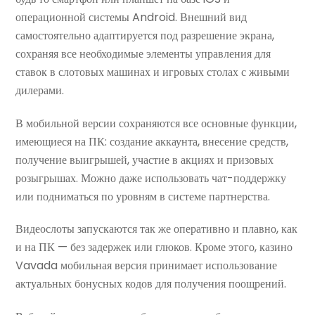
операционной системы Android. Внешний вид
самостоятельно адаптируется под разрешение экрана,
сохраняя все необходимые элементы управления для
ставок в слотовых машинах и игровых столах с живыми
дилерами.
В мобильной версии сохраняются все основные функции,
имеющиеся на ПК: создание аккаунта, внесение средств,
получение выигрышей, участие в акциях и призовых
розыгрышах. Можно даже использовать чат-поддержку
или подниматься по уровням в системе партнерства.
Видеослоты запускаются так же оперативно и плавно, как
и на ПК — без задержек или глюков. Кроме этого, казино
Vavada мобильная версия принимает использование
актуальных бонусных кодов для получения поощрений.