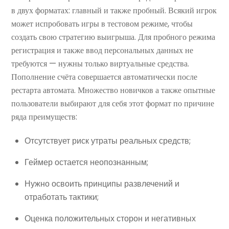
в двух форматах: главный и также пробный. Всякий игрок
может испробовать игры в тестовом режиме, чтобы
создать свою стратегию выигрыша. Для пробного режима
регистрация и также ввод персональных данных не
требуются — нужны только виртуальные средства.
Пополнение счёта совершается автоматически после
рестарта автомата. Множество новичков а также опытные
пользователи выбирают для себя этот формат по причине
ряда преимуществ:
Отсутствует риск утраты реальных средств;
Геймер остается неопознанным;
Нужно освоить принципы развлечений и
отработать тактики;
Оценка положительных сторон и негативных