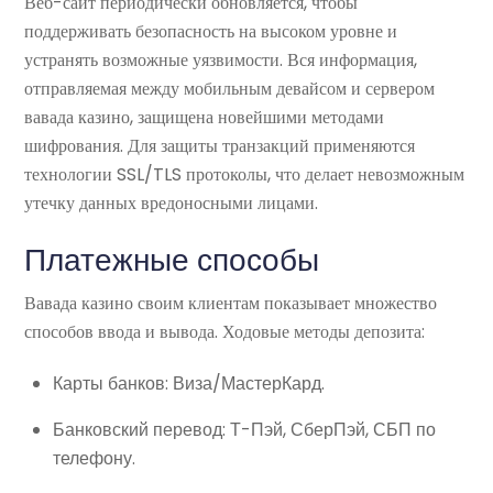
Веб-сайт периодически обновляется, чтобы
поддерживать безопасность на высоком уровне и
устранять возможные уязвимости. Вся информация,
отправляемая между мобильным девайсом и сервером
вавада казино, защищена новейшими методами
шифрования. Для защиты транзакций применяются
технологии SSL/TLS протоколы, что делает невозможным
утечку данных вредоносными лицами.
Платежные способы
Вавада казино своим клиентам показывает множество
способов ввода и вывода. Ходовые методы депозита:
Карты банков: Виза/МастерКард.
Банковский перевод: Т-Пэй, СберПэй, СБП по
телефону.