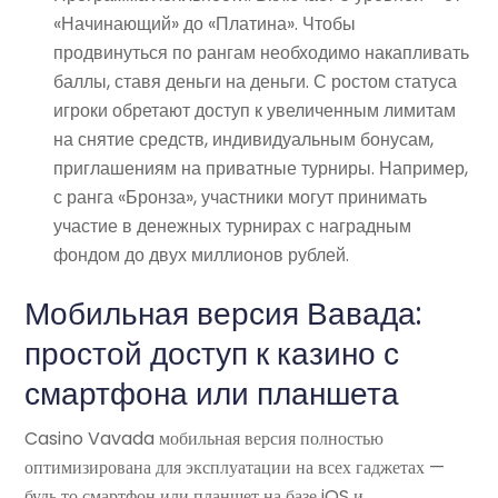
«Начинающий» до «Платина». Чтобы
продвинуться по рангам необходимо накапливать
баллы, ставя деньги на деньги. С ростом статуса
игроки обретают доступ к увеличенным лимитам
на снятие средств, индивидуальным бонусам,
приглашениям на приватные турниры. Например,
с ранга «Бронза», участники могут принимать
участие в денежных турнирах с наградным
фондом до двух миллионов рублей.
Мобильная версия Вавада:
простой доступ к казино с
смартфона или планшета
Casino Vavada мобильная версия полностью
оптимизирована для эксплуатации на всех гаджетах —
будь то смартфон или планшет на базе iOS и