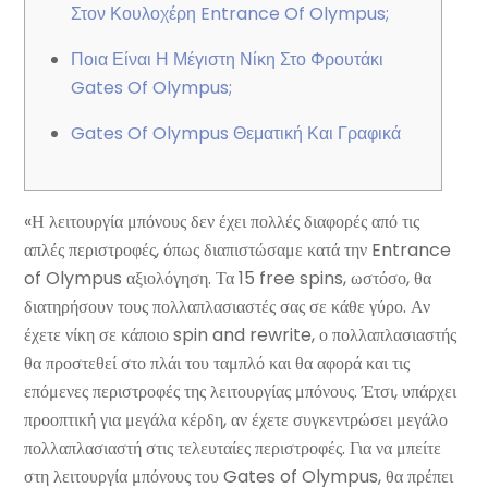
Στον Κουλοχέρη Entrance Of Olympus;
Ποια Είναι Η Μέγιστη Νίκη Στο Φρουτάκι
Gates Of Olympus;
Gates Of Olympus Θεματική Και Γραφικά
«Η λειτουργία μπόνους δεν έχει πολλές διαφορές από τις
απλές περιστροφές, όπως διαπιστώσαμε κατά την Entrance
of Olympus αξιολόγηση. Τα 15 free spins, ωστόσο, θα
διατηρήσουν τους πολλαπλασιαστές σας σε κάθε γύρο. Αν
έχετε νίκη σε κάποιο spin and rewrite, ο πολλαπλασιαστής
θα προστεθεί στο πλάι του ταμπλό και θα αφορά και τις
επόμενες περιστροφές της λειτουργίας μπόνους. Έτσι, υπάρχει
προοπτική για μεγάλα κέρδη, αν έχετε συγκεντρώσει μεγάλο
πολλαπλασιαστή στις τελευταίες περιστροφές. Για να μπείτε
στη λειτουργία μπόνους του Gates of Olympus, θα πρέπει