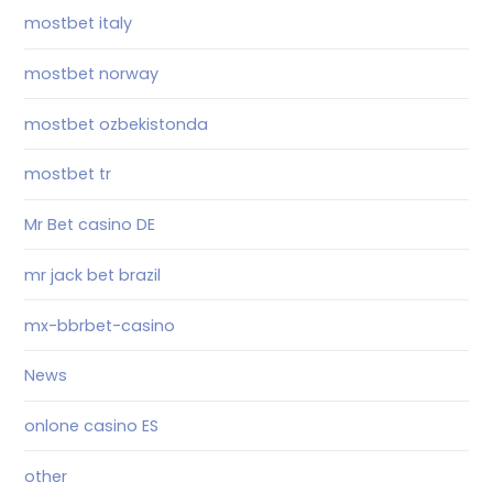
mostbet italy
mostbet norway
mostbet ozbekistonda
mostbet tr
Mr Bet casino DE
mr jack bet brazil
mx-bbrbet-casino
News
onlone casino ES
other