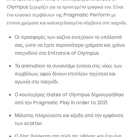
Olympus ξεχωρίζει για τα προσεγμένα γραφικά του. Είναι
ένα κλασικό περιβάλλον της Pragmatic Perform με
έντονα χρώματα και καλοσχεδιασμένα σύμβολα στο παιχνίδι.
Οι προσφορές των καζίνο ενισχύουν το υπόλοιπό
σας, ώστε να έχετε περισσότερα χρήματα και χρόνο
παιχνιδιού στο Entrance of Olympus.
Τα animation τα συναντάμε έντονα στις νίκες των
συμβόλων, αφού δίνουν επιπλέον ταχύτητα και
αγωνία στο παιχνίδι.
Ο κουλοχέρης Gates of Olympus δημιουργήθηκε
από την Pragmatic Play in order to 2021.
Μάλιστα, πληρώνεστε και κέρδη από την εμφάνιση
των scatter.
Ο Δίας βρίσκεται στο πλάι της οθόνης και έχει ένα