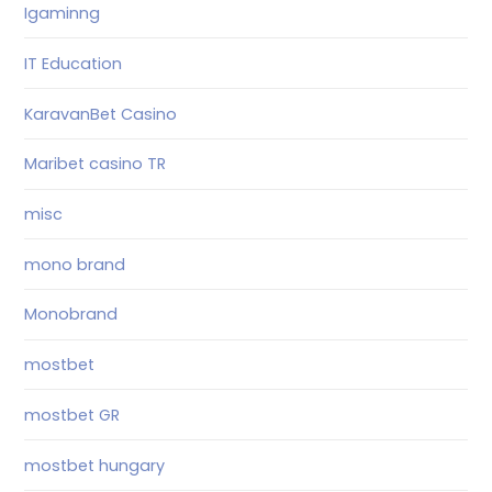
Igaminng
IT Education
KaravanBet Casino
Maribet casino TR
misc
mono brand
Monobrand
mostbet
mostbet GR
mostbet hungary