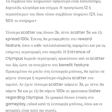
Τα σύμβολα που πληρώνουν υψηλότερα είναι δισκοπότηρο,
δαχτυλίδι, κλεψύδρα και στέμμα. Η προσγείωση 12 ή
περισσότερων του ίδιου τύπου συμβόλου πληρώνει 12Χ έως
50Χ το στοίχημα.»
Τέσσερα scatter σας δίνουν 3x, πέντε scatter 5x και έξι
spread 100x. Έπειτα, θα μεταφερθείτε στο reward
feature, όπου ο κάθε πολλαπλασιαστής παραμένει και για τις
επόμενες περιστροφές στο παιχνίδι. Η Entrance of
Olympus δωρεάν περιστροφές προκύπτουν από τα scatter
του Δία, ώστε να συνεχίσετε στο benefit feature.
Προκειμένου να μπείτε στη λειτουργία μπόνους, θα πρέπει να
φέρετε τέσσερα ή περισσότερα σύμβολα scatter στο
ταμπλό. Αν έχετε τέσσερα scatter παίρνετε 3x, με πέντε θα
πάρετε 5x και με έξι θα πάρετε 100x σε φρουτακια Gates
regarding Olympus. Τα γραφικά δίνουν ένταση στο
gameplay, ειδικά κατά τη λειτουργία μπόνους, όπου και οι
αστραπές είναι πολύ πιο συχνές.