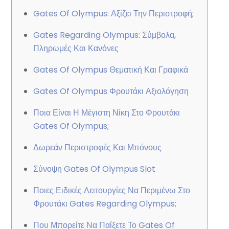
Gates Of Olympus: Αξίζει Την Περιστροφή;
Gates Regarding Olympus: Σύμβολα,
Πληρωμές Και Κανόνες
Gates Of Olympus Θεματική Και Γραφικά
Gates Of Olympus Φρουτάκι Αξιολόγηση
Ποια Είναι Η Μέγιστη Νίκη Στο Φρουτάκι
Gates Of Olympus;
Δωρεάν Περιστροφές Και Μπόνους
Σύνοψη Gates Of Olympus Slot
Ποιες Ειδικές Λειτουργίες Να Περιμένω Στο
Φρουτάκι Gates Regarding Olympus;
Που Μπορείτε Να Παίξετε Το Gates Of