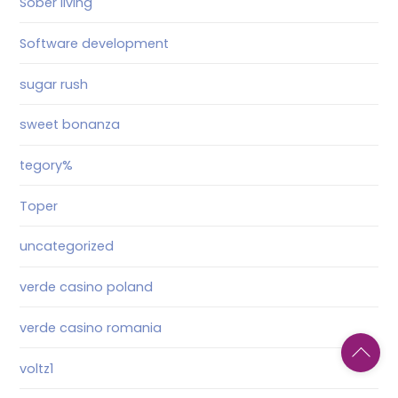
Sober living
Software development
sugar rush
sweet bonanza
tegory%
Toper
uncategorized
verde casino poland
verde casino romania
Back
voltz1
To
Top