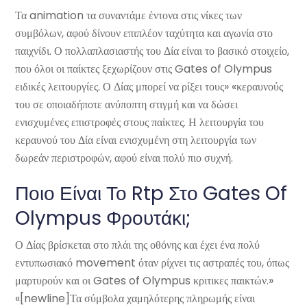
Τα animation τα συναντάμε έντονα στις νίκες των
συμβόλων, αφού δίνουν επιπλέον ταχύτητα και αγωνία στο
παιχνίδι. Ο πολλαπλασιαστής του Δία είναι το βασικό στοιχείο,
που όλοι οι παίκτες ξεχωρίζουν στις Gates of Olympus
ειδικές λειτουργίες. Ο Δίας μπορεί να ρίξει τους» «κεραυνούς
του σε οποιαδήποτε ανύποπτη στιγμή και να δώσει
ενισχυμένες επιστροφές στους παίκτες. Η λειτουργία του
κεραυνού του Δία είναι ενισχυμένη στη λειτουργία των
δωρεάν περιστροφών, αφού είναι πολύ πιο συχνή.
Ποιο Είναι Το Rtp Στο Gates Of
Olympus Φρουτάκι;
Ο Δίας βρίσκεται στο πλάι της οθόνης και έχει ένα πολύ
εντυπωσιακό movement όταν ρίχνει τις αστραπές του, όπως
μαρτυρούν και οι Gates of Olympus κριτικες παικτών.»
«[newline]Τα σύμβολα χαμηλότερης πληρωμής είναι