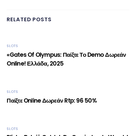
RELATED POSTS
SLOTS
«Gates Of Olympus: Παίξτε Το Demo Δωρεάν
Online! Ελλάδα, 2025
SLOTS
Παίξτε Online Δωρεάν Rtp: 96 50%
SLOTS