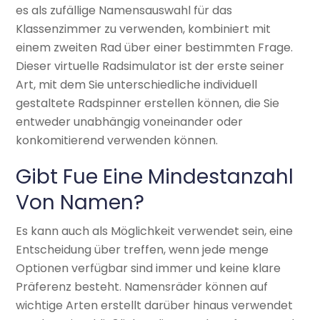
es als zufällige Namensauswahl für das
Klassenzimmer zu verwenden, kombiniert mit
einem zweiten Rad über einer bestimmten Frage.
Dieser virtuelle Radsimulator ist der erste seiner
Art, mit dem Sie unterschiedliche individuell
gestaltete Radspinner erstellen können, die Sie
entweder unabhängig voneinander oder
konkomitierend verwenden können.
Gibt Fue Eine Mindestanzahl
Von Namen?
Es kann auch als Möglichkeit verwendet sein, eine
Entscheidung über treffen, wenn jede menge
Optionen verfügbar sind immer und keine klare
Präferenz besteht. Namensräder können auf
wichtige Arten erstellt darüber hinaus verwendet