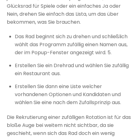
Glücksrad für Spiele oder ein einfaches Ja oder
Nein, drehen Sie einfach das Lista, um das über
bekommen, was Sie brauchen.
Das Rad beginnt sich zu drehen und schließlich
wählt das Programm zufällig einen Namen aus,
der im Popup-Fenster angezeigt wird. 5.
Erstellen Sie ein Drehrad und wählen Sie zufällig
ein Restaurant aus.
Erstellen Sie dann eine Liste welcher
vorhandenen Optionen und Kandidaten und
wählen Sie eine nach dem Zufallsprinzip aus.
Die Rekrutierung einer zufälligen Rotation ist für das
bloße Auge bei weitem nicht sichtbar, da sie
geschieht, wenn sich das Rad doch ein wenig