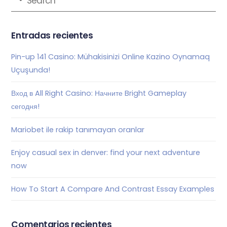
Entradas recientes
Pin-up 141 Casino: Mühakisinizi Online Kazino Oynamaq
Uçuşunda!
Вход в All Right Casino: Начните Bright Gameplay
сегодня!
Mariobet ile rakip tanımayan oranlar
Enjoy casual sex in denver: find your next adventure
now
How To Start A Compare And Contrast Essay Examples
Comentarios recientes