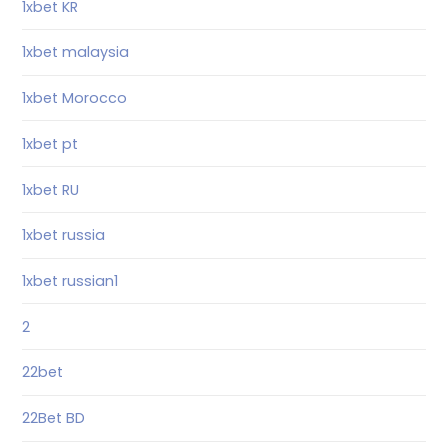
1xbet KR
1xbet malaysia
1xbet Morocco
1xbet pt
1xbet RU
1xbet russia
1xbet russian1
2
22bet
22Bet BD