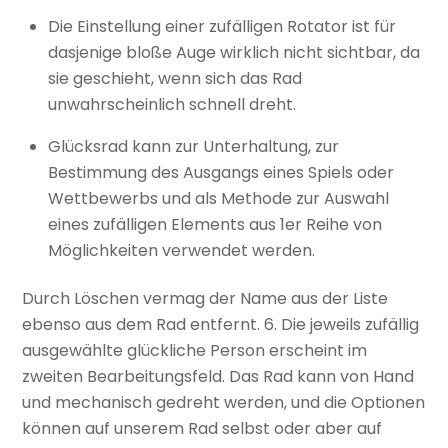
Die Einstellung einer zufälligen Rotator ist für
dasjenige bloße Auge wirklich nicht sichtbar, da
sie geschieht, wenn sich das Rad
unwahrscheinlich schnell dreht.
Glücksrad kann zur Unterhaltung, zur
Bestimmung des Ausgangs eines Spiels oder
Wettbewerbs und als Methode zur Auswahl
eines zufälligen Elements aus 1er Reihe von
Möglichkeiten verwendet werden.
Durch Löschen vermag der Name aus der Liste
ebenso aus dem Rad entfernt. 6. Die jeweils zufällig
ausgewählte glückliche Person erscheint im
zweiten Bearbeitungsfeld. Das Rad kann von Hand
und mechanisch gedreht werden, und die Optionen
können auf unserem Rad selbst oder aber auf