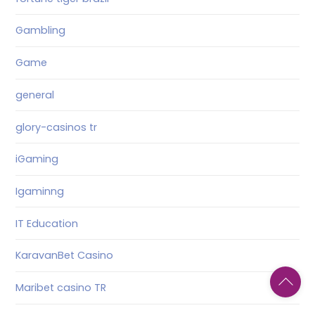
Gambling
Game
general
glory-casinos tr
iGaming
Igaminng
IT Education
KaravanBet Casino
Back
Maribet casino TR
To
Top