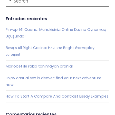
Entradas recientes
Pin-up 141 Casino: Mühakisinizi Online Kazino Oynamaq
Uçuşunda!
Вход в All Right Casino: Начните Bright Gameplay
сегодня!
Mariobet ile rakip tanımayan oranlar
Enjoy casual sex in denver: find your next adventure
now
How To Start A Compare And Contrast Essay Examples
Comentarios recientes