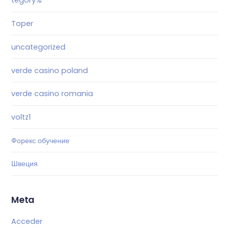
tegory%
Toper
uncategorized
verde casino poland
verde casino romania
voltz1
Форекс обучение
Швеция
Meta
Acceder