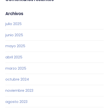
Archivos
julio 2025
junio 2025
mayo 2025
abril 2025
marzo 2025
octubre 2024
noviembre 2023
agosto 2023