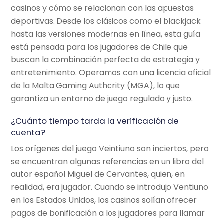
casinos y cómo se relacionan con las apuestas
deportivas. Desde los clásicos como el blackjack
hasta las versiones modernas en línea, esta guía
está pensada para los jugadores de Chile que
buscan la combinación perfecta de estrategia y
entretenimiento. Operamos con una licencia oficial
de la Malta Gaming Authority (MGA), lo que
garantiza un entorno de juego regulado y justo.
¿Cuánto tiempo tarda la verificación de
cuenta?
Los orígenes del juego Veintiuno son inciertos, pero
se encuentran algunas referencias en un libro del
autor español Miguel de Cervantes, quien, en
realidad, era jugador. Cuando se introdujo Ventiuno
en los Estados Unidos, los casinos solían ofrecer
pagos de bonificación a los jugadores para llamar