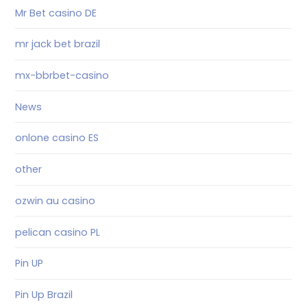
Mr Bet casino DE
mr jack bet brazil
mx-bbrbet-casino
News
onlone casino ES
other
ozwin au casino
pelican casino PL
Pin UP
Pin Up Brazil