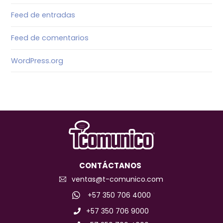
Feed de entradas
Feed de comentarios
WordPress.org
CONTÁCTANOS
ventas@t-comunico.com
+57 350 706 4000
+57 350 706 9000