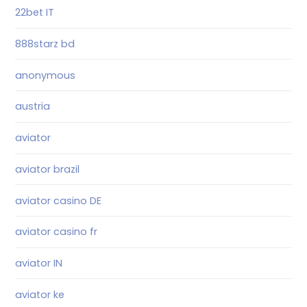
22bet IT
888starz bd
anonymous
austria
aviator
aviator brazil
aviator casino DE
aviator casino fr
aviator IN
aviator ke