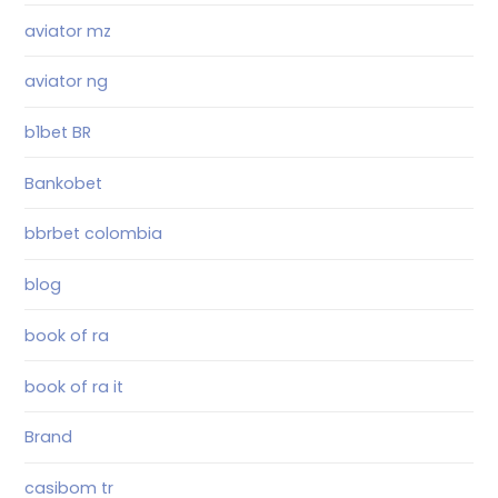
aviator mz
aviator ng
b1bet BR
Bankobet
bbrbet colombia
blog
book of ra
book of ra it
Brand
casibom tr