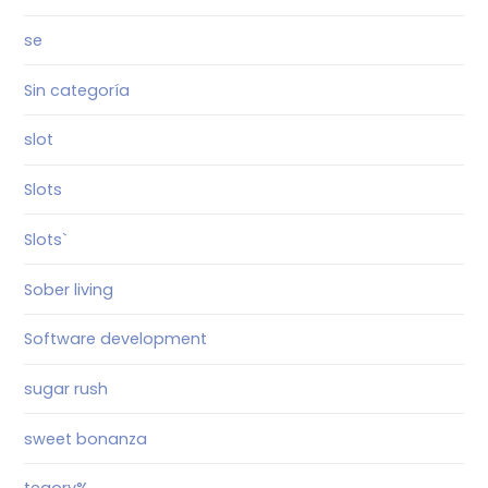
se
Sin categoría
slot
Slots
Slots`
Sober living
Software development
sugar rush
sweet bonanza