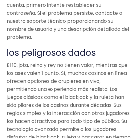
cuenta, primero intente restablecer su
contraseña. Si el problema persiste, contacte a
nuestro soporte técnico proporcionando su
nombre de usuario y una descripción detallada del
problema.
los peligrosos dados
El 10, jota, reina y rey ​​no tienen valor, mientras que
los ases valen 1 punto. Sí, muchos casinos en línea
ofrecen opciones de crupieres en vivo,
permitiendo una experiencia más realista. Los
juegos clásicos como el blackjack y la ruleta han
sido pilares de los casinos durante décadas. Sus
reglas simples y la interacción con otros jugadores
los hacen atractivos para todo tipo de público. Su
tecnología avanzada permite a los jugadores
disfrutar de blackjack, ruleta y baccarat en tiempo