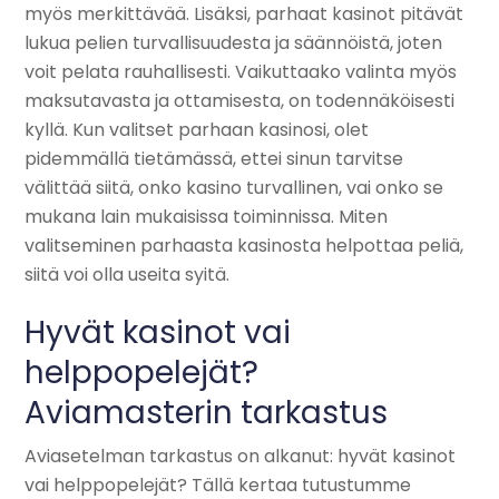
myös merkittävää. Lisäksi, parhaat kasinot pitävät
lukua pelien turvallisuudesta ja säännöistä, joten
voit pelata rauhallisesti. Vaikuttaako valinta myös
maksutavasta ja ottamisesta, on todennäköisesti
kyllä. Kun valitset parhaan kasinosi, olet
pidemmällä tietämässä, ettei sinun tarvitse
välittää siitä, onko kasino turvallinen, vai onko se
mukana lain mukaisissa toiminnissa. Miten
valitseminen parhaasta kasinosta helpottaa peliä,
siitä voi olla useita syitä.
Hyvät kasinot vai
helppopelejät?
Aviamasterin tarkastus
Aviasetelman tarkastus on alkanut: hyvät kasinot
vai helppopelejät? Tällä kertaa tutustumme