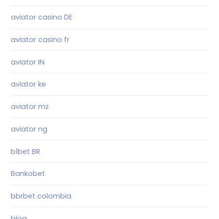
aviator casino DE
aviator casino fr
aviator IN
aviator ke
aviator mz
aviator ng
b1bet BR
Bankobet
bbrbet colombia
blog