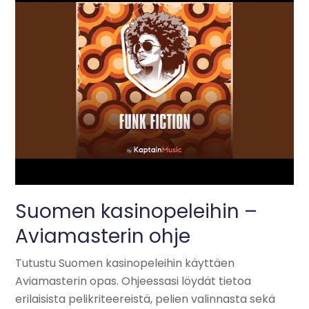
Suomen kasinopeleihin –
Aviamasterin ohje
Tutustu Suomen kasinopeleihin käyttäen
Aviamasterin opas. Ohjeessasi löydät tietoa
erilaisista pelikriteereistä, pelien valinnasta sekä