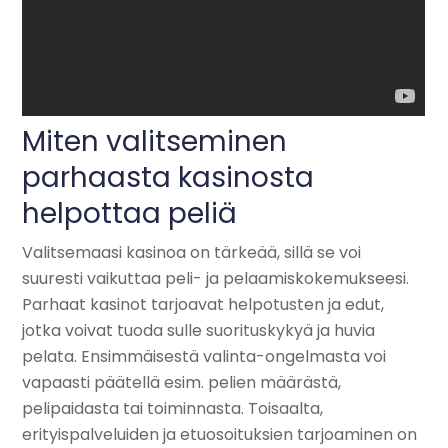
Miten valitseminen
parhaasta kasinosta
helpottaa peliä
Valitsemaasi kasinoa on tärkeää, sillä se voi
suuresti vaikuttaa peli- ja pelaamiskokemukseesi.
Parhaat kasinot tarjoavat helpotusten ja edut,
jotka voivat tuoda sulle suorituskykyä ja huvia
pelata. Ensimmäisestä valinta-ongelmasta voi
vapaasti päätellä esim. pelien määrästä,
pelipaidasta tai toiminnasta. Toisaalta,
erityispalveluiden ja etuosoituksien tarjoaminen on