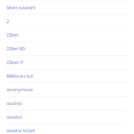
1xbet russian1
2
22bet
22Bet BD
22bet IT
888starz bd
anonymous
austria
aviator
aviator brazil