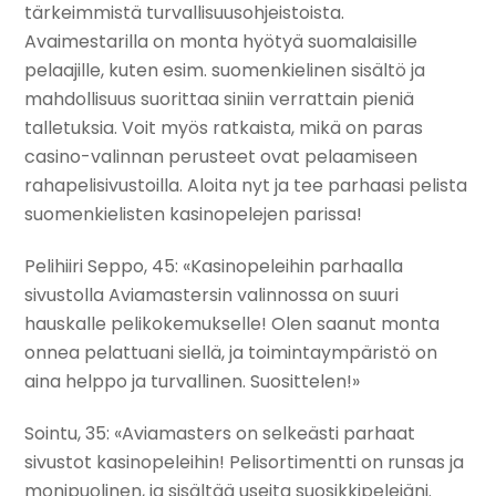
tärkeimmistä turvallisuusohjeistoista.
Avaimestarilla on monta hyötyä suomalaisille
pelaajille, kuten esim. suomenkielinen sisältö ja
mahdollisuus suorittaa siniin verrattain pieniä
talletuksia. Voit myös ratkaista, mikä on paras
casino-valinnan perusteet ovat pelaamiseen
rahapelisivustoilla. Aloita nyt ja tee parhaasi pelista
suomenkielisten kasinopelejen parissa!
Pelihiiri Seppo, 45: «Kasinopeleihin parhaalla
sivustolla Aviamastersin valinnossa on suuri
hauskalle pelikokemukselle! Olen saanut monta
onnea pelattuani siellä, ja toimintaympäristö on
aina helppo ja turvallinen. Suosittelen!»
Sointu, 35: «Aviamasters on selkeästi parhaat
sivustot kasinopeleihin! Pelisortimentti on runsas ja
monipuolinen, ja sisältää useita suosikkipelejäni.