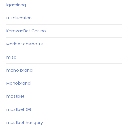
Igaminng
IT Education
KaravanBet Casino
Maribet casino TR
misc
mono brand
Monobrand
mostbet
mostbet GR
mostbet hungary