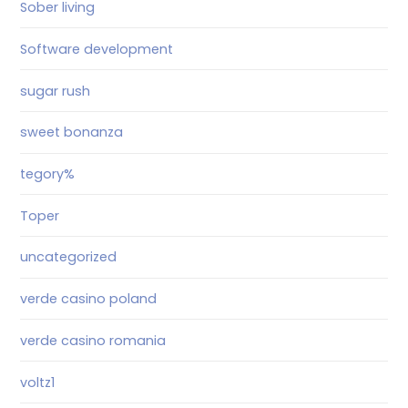
Sober living
Software development
sugar rush
sweet bonanza
tegory%
Toper
uncategorized
verde casino poland
verde casino romania
voltz1