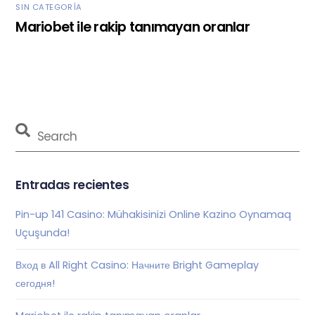
SIN CATEGORÍA
Mariobet ile rakip tanımayan oranlar
Entradas recientes
Pin-up 141 Casino: Mühakisinizi Online Kazino Oynamaq
Uçuşunda!
Вход в All Right Casino: Начните Bright Gameplay
сегодня!