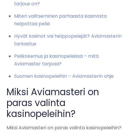
tarjous on?
Miten valitseminen parhaasta kasinosta
helpottaa peliä
Hyvät kasinot vai helppopelejät? Aviamasterin
tarkastus
Pelikokemus ja kasinopeleissä – mitä
Aviamaster tarjoaa?
Suomen kasinopeleihin – Aviamasterin ohje
Miksi Aviamasteri on
paras valinta
kasinopeleihin?
Miksi Aviamasteri on paras valinta kasinopeleihin?