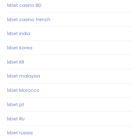
1xbet casino BD
1xbet casino french
1xbet india
1xbet Korea
1xbet KR
1xbet malaysia
1xbet Morocco
1xbet pt
1xbet RU
1xbet russia