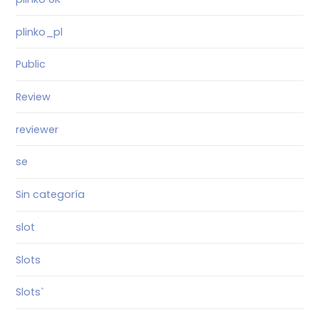
plinko_pl
Public
Review
reviewer
se
Sin categoría
slot
Slots
Slots`