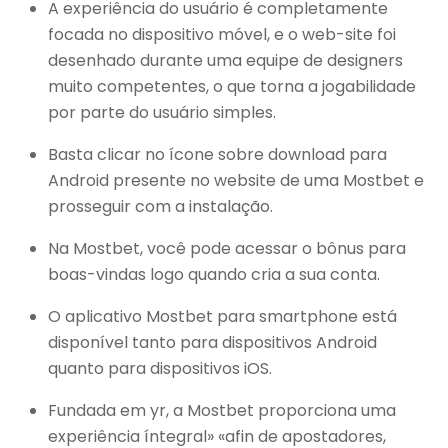
A experiência do usuário é completamente
focada no dispositivo móvel, e o web-site foi
desenhado durante uma equipe de designers
muito competentes, o que torna a jogabilidade
por parte do usuário simples.
Basta clicar no ícone sobre download para
Android presente no website de uma Mostbet e
prosseguir com a instalação.
Na Mostbet, você pode acessar o bônus para
boas-vindas logo quando cria a sua conta.
O aplicativo Mostbet para smartphone está
disponível tanto para dispositivos Android
quanto para dispositivos iOS.
Fundada em yr, a Mostbet proporciona uma
experiência íntegral» «afin de apostadores,