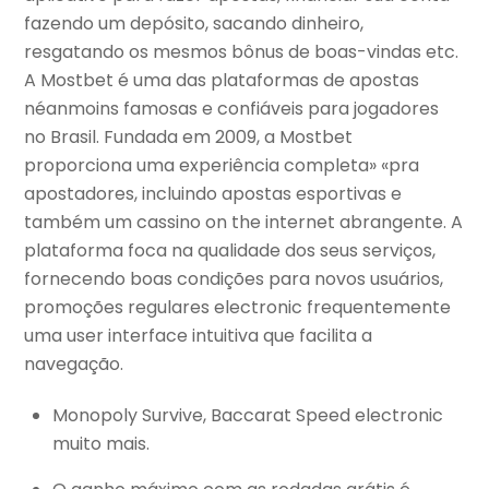
fazendo um depósito, sacando dinheiro,
resgatando os mesmos bônus de boas-vindas etc.
A Mostbet é uma das plataformas de apostas
néanmoins famosas e confiáveis para jogadores
no Brasil. Fundada em 2009, a Mostbet
proporciona uma experiência completa» «pra
apostadores, incluindo apostas esportivas e
também um cassino on the internet abrangente. A
plataforma foca na qualidade dos seus serviços,
fornecendo boas condições para novos usuários,
promoções regulares electronic frequentemente
uma user interface intuitiva que facilita a
navegação.
Monopoly Survive, Baccarat Speed electronic
muito mais.