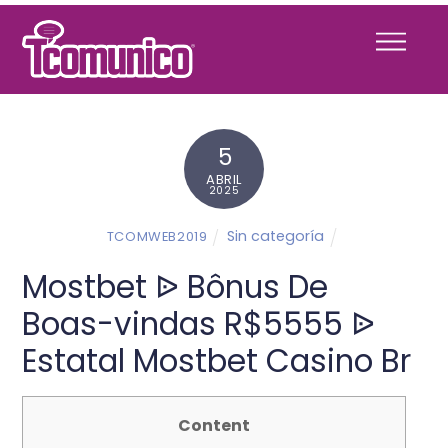
Skip
Menu
to
content
5
ABRIL
2025
Sin categoría
TCOMWEB2019
Mostbet ᐉ Bônus De
Boas-vindas R$5555 ᐉ
Estatal Mostbet Casino Br
Content