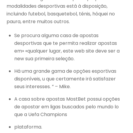
modalidades desportivas está à disposição,
incluindo futebol, basquetebol, ténis, hóquei no
paura, entre muitos outros.
Se procura alguma casa de apostas
desportivas que te permita realizar apostas
em» «qualquer lugar, este web site deve ser a
new sua primeira seleção.
Há uma grande gama de opções esportivas
disponíveis, u que certamente irá satisfazer
seus interesses. ” – Mike.
A casa sobre apostas MostBet possui opções
de apostar em ligas buscados pelo mundo lo
que a Uefa Champions
plataforma.