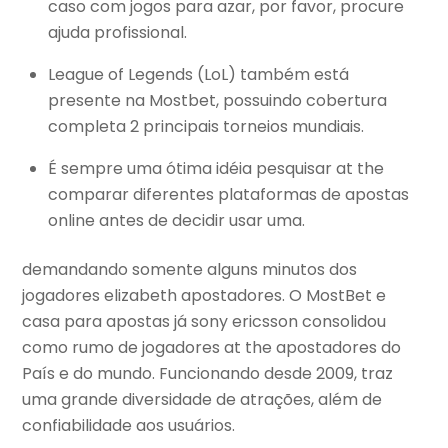
caso com jogos para azar, por favor, procure
ajuda profissional.
League of Legends (LoL) também está
presente na Mostbet, possuindo cobertura
completa 2 principais torneios mundiais.
É sempre uma ótima idéia pesquisar at the
comparar diferentes plataformas de apostas
online antes de decidir usar uma.
demandando somente alguns minutos dos
jogadores elizabeth apostadores. O MostBet e
casa para apostas já sony ericsson consolidou
como rumo de jogadores at the apostadores do
País e do mundo. Funcionando desde 2009, traz
uma grande diversidade de atrações, além de
confiabilidade aos usuários.