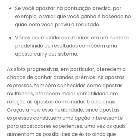
Se você apostar na pontuação precisa, por
exemplo, o valor que você ganha é baseado no
quão bem você previu o resultado.
Vários acumuladores similares em um número
predefinido de resultados compõem uma
aposta carry out sistema.
As slots progressivas, em particular, oferecem a
chance de ganhar grandes prêmios. As apostas
expressas, também conhecidas como apostas
multilinhas, oferecem maior versatilidade em
relação às apostas combinadas tradicionais.
Graças a new essa flexibilidade, since apostas
expressas constituem uma opção interessante
para apostadores experientes, uma vez os quais
aumentam as possibilities de êxito ainda que