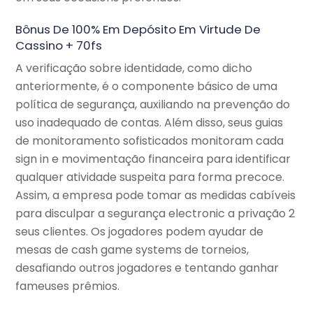
Bônus De 100% Em Depósito Em Virtude De
Cassino + 70fs
A verificação sobre identidade, como dicho
anteriormente, é o componente básico de uma
política de segurança, auxiliando na prevenção do
uso inadequado de contas. Além disso, seus guias
de monitoramento sofisticados monitoram cada
sign in e movimentação financeira para identificar
qualquer atividade suspeita para forma precoce.
Assim, a empresa pode tomar as medidas cabíveis
para disculpar a segurança electronic a privação 2
seus clientes. Os jogadores podem ayudar de
mesas de cash game systems de torneios,
desafiando outros jogadores e tentando ganhar
fameuses prêmios.