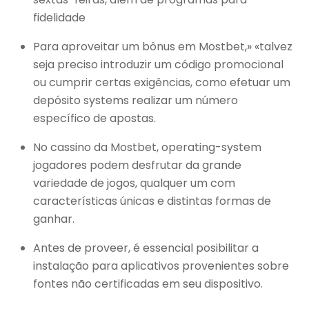
fidelidade
Para aproveitar um bônus em Mostbet,» «talvez
seja preciso introduzir um código promocional
ou cumprir certas exigências, como efetuar um
depósito systems realizar um número
específico de apostas.
No cassino da Mostbet, operating-system
jogadores podem desfrutar da grande
variedade de jogos, qualquer um com
características únicas e distintas formas de
ganhar.
Antes de proveer, é essencial posibilitar a
instalação para aplicativos provenientes sobre
fontes não certificadas em seu dispositivo.