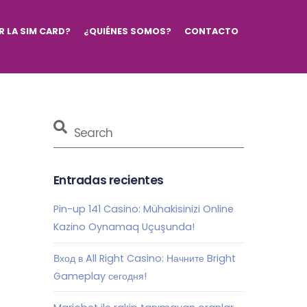
 LA SIM CARD?
¿QUIÉNES SOMOS?
CONTACTO
Entradas recientes
Pin-up 141 Casino: Mühakisinizi Online
Kazino Oynamaq Uçuşunda!
Вход в All Right Casino: Начните Bright
Gameplay сегодня!