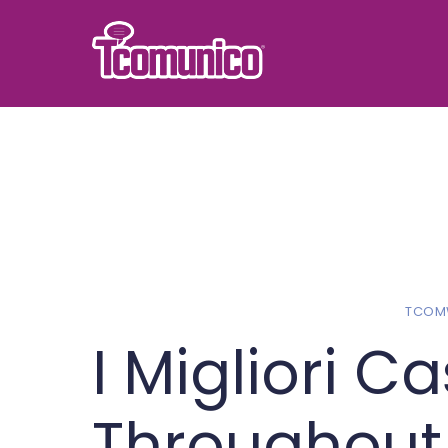
Skip
to
content
TCOM
I Migliori 
Throughout 