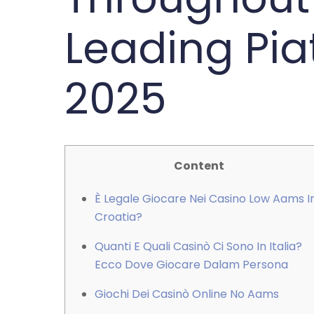
Leading Pia
2025
Content
È Legale Giocare Nei Casino Low Aams I
Croatia?
Quanti E Quali Casinò Ci Sono In Italia?
Ecco Dove Giocare Dalam Persona
Giochi Dei Casinò Online No Aams