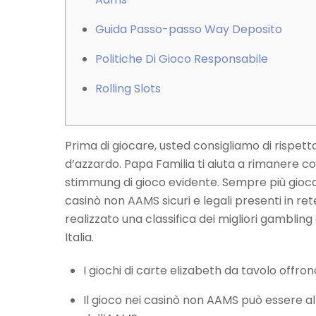
Guida Passo-passo Way Deposito
Politiche Di Gioco Responsabile
Rolling Slots
Prima di giocare, usted consigliamo di rispett
d’azzardo. Papa Familia ti aiuta a rimanere co
stimmung di gioco evidente. Sempre più giocat
casinò non AAMS sicuri e legali presenti in r
realizzato una classifica dei migliori gamblin
Italia.
I giochi di carte elizabeth da tavolo offron
Il gioco nei casinò non AAMS può essere a