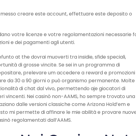
 permesso creare este account, effettuare este deposito o
dano votre licenze e votre regolamentazioni necessarie f
ioni e dei pagamenti agli utenti.
unto at the dovrai muoverti tra insidie, sfide speciali,
rtunità di grosse vincite. Se sei in un programma di
epositare, prelevare um accedere a reward e promozioni
are da 30 a 90 giorni o può organismo permanente. Molte
onalità di chat dal vivo, permettendo aje giocatori di
eri vincenti. Nei casinò non-AAMS, ho sempre trovato una
ziano dalle versioni classiche come Arizona Hold’em e
esto mi permette di affinare le mie abilità e provare nuov
asinò regolamentati dall’AAMS.