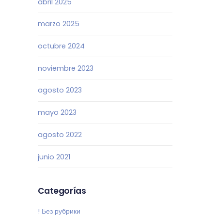
abril 2025
marzo 2025
octubre 2024
noviembre 2023
agosto 2023
mayo 2023
agosto 2022
junio 2021
Categorías
! Без рубрики