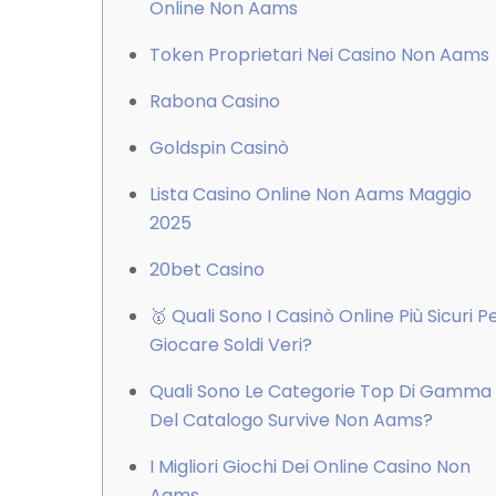
Online Non Aams
Token Proprietari Nei Casino Non Aams
Rabona Casino
Goldspin Casinò
Lista Casino Online Non Aams Maggio
2025
20bet Casino
🥇 Quali Sono I Casinò Online Più Sicuri P
Giocare Soldi Veri?
Quali Sono Le Categorie Top Di Gamma
Del Catalogo Survive Non Aams?
I Migliori Giochi Dei Online Casino Non
Aams