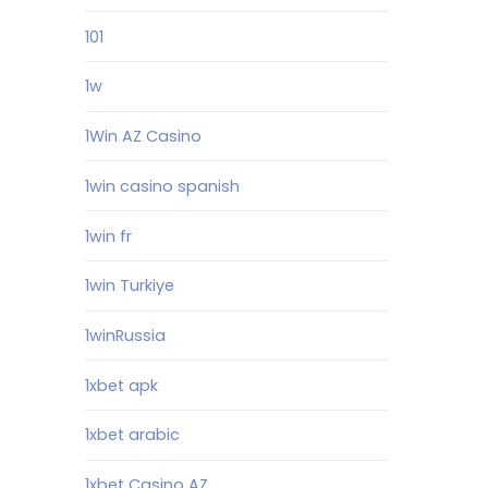
101
1w
1Win AZ Casino
1win casino spanish
1win fr
1win Turkiye
1winRussia
1xbet apk
1xbet arabic
1xbet Casino AZ