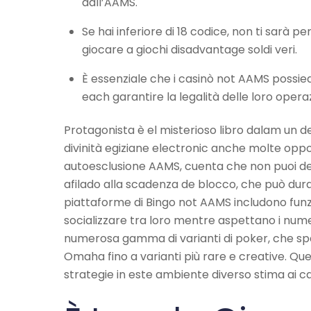
dall’AAMS.
Se hai inferiore di 18 codice, non ti sarà
giocare a giochi disadvantage soldi veri.
È essenziale che i casinò not AAMS possie
each garantire la legalità delle loro operaz
Protagonista è el misterioso libro dalam un def
divinità egiziane electronic anche molte oppo
autoesclusione AAMS, cuenta che non puoi d
afilado alla scadenza de blocco, che può dur
piattaforme di Bingo not AAMS includono funzi
socializzare tra loro mentre aspettano i num
numerosa gamma di varianti di poker, che spa
Omaha fino a varianti più rare e creative. Qu
strategie in este ambiente diverso stima ai c