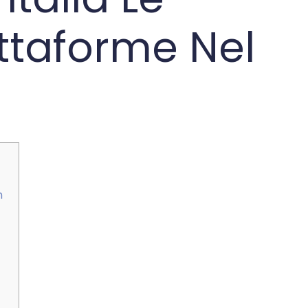
ttaforme Nel
n