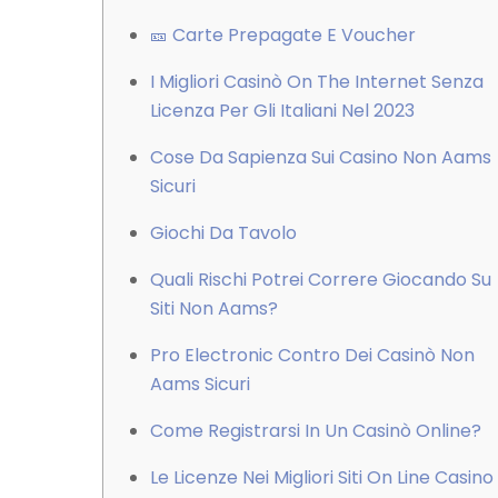
🎫 Carte Prepagate E Voucher
I Migliori Casinò On The Internet Senza
Licenza Per Gli Italiani Nel 2023
Cose Da Sapienza Sui Casino Non Aams
Sicuri
Giochi Da Tavolo
Quali Rischi Potrei Correre Giocando Su
Siti Non Aams?
Pro Electronic Contro Dei Casinò Non
Aams Sicuri
Come Registrarsi In Un Casinò Online?
Le Licenze Nei Migliori Siti On Line Casino