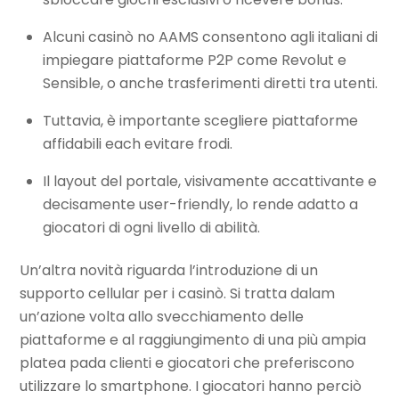
Alcuni casinò no AAMS consentono agli italiani di
impiegare piattaforme P2P come Revolut e
Sensible, o anche trasferimenti diretti tra utenti.
Tuttavia, è importante scegliere piattaforme
affidabili each evitare frodi.
Il layout del portale, visivamente accattivante e
decisamente user-friendly, lo rende adatto a
giocatori di ogni livello di abilità.
Un’altra novità riguarda l’introduzione di un
supporto cellular per i casinò. Si tratta dalam
un’azione volta allo svecchiamento delle
piattaforme e al raggiungimento di una più ampia
platea pada clienti e giocatori che preferiscono
utilizzare lo smartphone. I giocatori hanno perciò