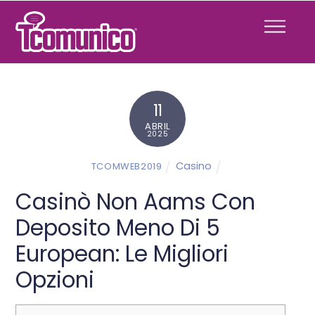
Skip
Menu
to
content
11
ABRIL
2025
Casino
TCOMWEB2019
Casinò Non Aams Con
Deposito Meno Di 5
European: Le Migliori
Opzioni