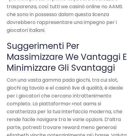
trasparenza, così tutti we casinò online no AAMS
che sono in possesso dalam questa licenza
dovrebbero rappresentare una impegno per i
giocatori italiani.
Suggerimenti Per
Massimizzare We Vantaggi E
Minimizzare Gli Svantaggi
Con una vasta gamma pada giochi, tra cui slot,
giochi ag tavolo e el casinò live di qualità, è ideale
per i giocatori che cercano intrattenimento
completo. La piattaforma» «not aams si
caratterizza per la tua interfaccia moderna, che
rende facile navigare tra le varie opzioni. D’altra
parte, potresti trovare reward meno generosi
elizabeth vincite potenzialmente più basse. Valuta