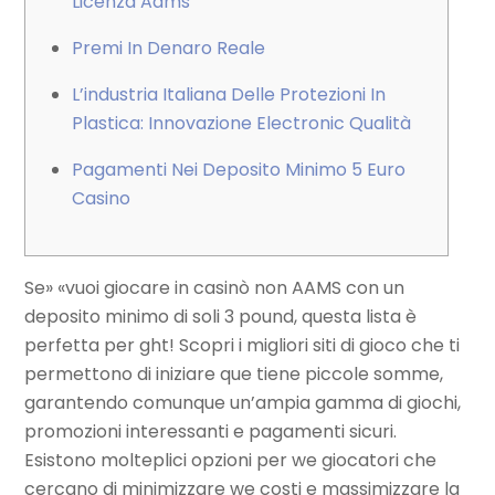
Licenza Aams
Premi In Denaro Reale
L’industria Italiana Delle Protezioni In
Plastica: Innovazione Electronic Qualità
Pagamenti Nei Deposito Minimo 5 Euro
Casino
Se» «vuoi giocare in casinò non AAMS con un
deposito minimo di soli 3 pound, questa lista è
perfetta per ght! Scopri i migliori siti di gioco che ti
permettono di iniziare que tiene piccole somme,
garantendo comunque un’ampia gamma di giochi,
promozioni interessanti e pagamenti sicuri.
Esistono molteplici opzioni per we giocatori che
cercano di minimizzare we costi e massimizzare la