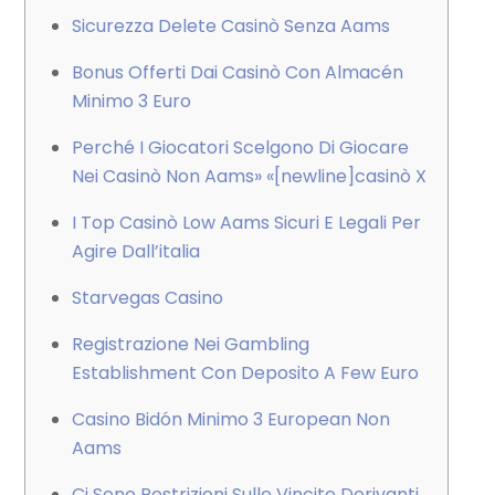
Sicurezza Delete Casinò Senza Aams
Bonus Offerti Dai Casinò Con Almacén
Minimo 3 Euro
Perché I Giocatori Scelgono Di Giocare
Nei Casinò Non Aams» «[newline]casinò X
I Top Casinò Low Aams Sicuri E Legali Per
Agire Dall’italia
Starvegas Casino
Registrazione Nei Gambling
Establishment Con Deposito A Few Euro
Casino Bidón Minimo 3 European Non
Aams
Ci Sono Restrizioni Sulle Vincite Derivanti