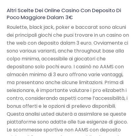
Altri Scelte Dei Online Casino Con Deposito Di
Poco Maggiore Dalam 3€
Roulette, black jack, poker e baccarat sono alcuni
dei principali giochi che puoi trovare in un casino on
the web con deposito dalam 3 euro. Ovviamente ci
sono various varianti, anche throughout base alla
colpo minima, accessibile ai giocatori che
depositano solo pochi euro. I casinò no AAMS con
almacén minimo di 3 euro offrono varie vantaggi,
ma presentano anche alcune limitazioni. Prima di
selezionare, è importante valutare i pro elizabeth i
contro, considerando aspetti come l’accessibilità, i
bonus offerti e le opzioni di prelievo disponibili.
Questa analisi usted aiuterà a assimilare se queste
piattaforme sono adatte alle tue esigenze di gioco.
Le scommesse sportive non AAMS con deposito