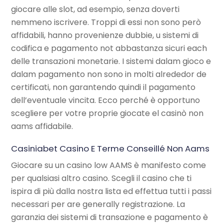
giocare alle slot, ad esempio, senza doverti
nemmeno iscrivere. Troppi di essi non sono però
affidabili, hanno provenienze dubbie, u sistemi di
codifica e pagamento not abbastanza sicuri each
delle transazioni monetarie. I sistemi dalam gioco e
dalam pagamento non sono in molti alrededor de
certificati, non garantendo quindi il pagamento
dell’eventuale vincita. Ecco perché è opportuno
scegliere per votre proprie giocate el casinò non
aams affidabile.
Casiniabet Casino E Terme Conseillé Non Aams
Giocare su un casino low AAMS è manifesto come
per qualsiasi altro casino. Scegli il casino che ti
ispira di più dalla nostra lista ed effettua tutti i passi
necessari per are generally registrazione. La
garanzia dei sistemi di transazione e pagamento è