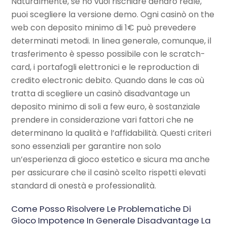
Naturalmente, se no vuoi rischiare denaro reale,
puoi scegliere la versione demo. Ogni casinò on the
web con deposito minimo di 1€ può prevedere
determinati metodi. In linea generale, comunque, il
trasferimento è spesso possibile con le scratch-
card, i portafogli elettronici e le reproduction di
credito electronic debito. Quando dans le cas où
tratta di scegliere un casinò disadvantage un
deposito minimo di soli a few euro, è sostanziale
prendere in considerazione vari fattori che ne
determinano la qualità e l’affidabilità. Questi criteri
sono essenziali per garantire non solo
un’esperienza di gioco estetico e sicura ma anche
per assicurare che il casinò scelto rispetti elevati
standard di onestà e professionalità.
Come Posso Risolvere Le Problematiche Di
Gioco Impotence In Generale Disadvantage La