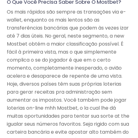
O Que Você Precisa Saber Sobre O Mostbet?
Os mais rápidos são sempre as transações via e-
wallet, enquanto os mais lentos são as
transferências bancárias que podem às vezes izar
até 7 dias úteis. No geral, neste segmento, a new
Mostbet obtém a maior classificação possível. É
fácil à primeira vista, mas o que simplemente
complica o se do jogador é que em o certo
momento, completamente inesperado, o avião
acelera e desaparece de repente de uma vista.
Hoje, diversos países têm suas próprias loterias
para gerar receitas pra administração sem
aumentar os impostos. Você também pode jogar
loterias on-line mhh Mostbet, o la cual lhe dá
muitas oportunidades para tentar sua sorte at the
igualar seus números favoritos. Seja rigido com sua
carteira bancária e evite apostar alto também do