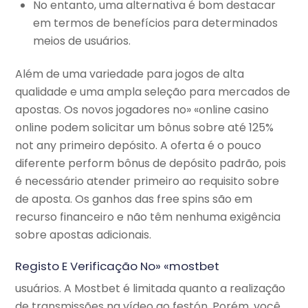
No entanto, uma alternativa é bom destacar
em termos de benefícios para determinados
meios de usuários.
Além de uma variedade para jogos de alta
qualidade e uma ampla seleção para mercados de
apostas. Os novos jogadores no» «online casino
online podem solicitar um bônus sobre até 125%
not any primeiro depósito. A oferta é o pouco
diferente perform bônus de depósito padrão, pois
é necessário atender primeiro ao requisito sobre
de aposta. Os ganhos das free spins são em
recurso financeiro e não têm nenhuma exigência
sobre apostas adicionais.
Registo E Verificação No» «mostbet
usuários. A Mostbet é limitada quanto a realização
de transmissões na vídeo ao festón. Porém, você