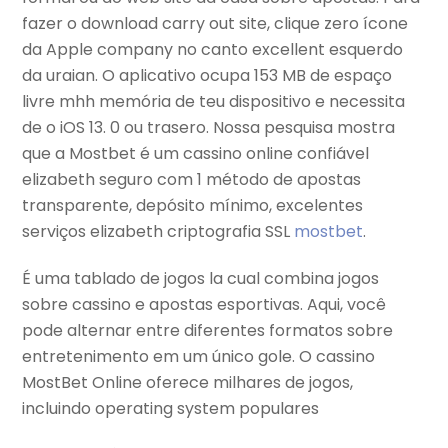
fazer o download carry out site, clique zero ícone
da Apple company no canto excellent esquerdo
da uraian. O aplicativo ocupa 153 MB de espaço
livre mhh memória de teu dispositivo e necessita
de o iOS 13. 0 ou trasero. Nossa pesquisa mostra
que a Mostbet é um cassino online confiável
elizabeth seguro com 1 método de apostas
transparente, depósito mínimo, excelentes
serviços elizabeth criptografia SSL
mostbet
.
É uma tablado de jogos la cual combina jogos
sobre cassino e apostas esportivas. Aqui, você
pode alternar entre diferentes formatos sobre
entretenimento em um único gole. O cassino
MostBet Online oferece milhares de jogos,
incluindo operating system populares