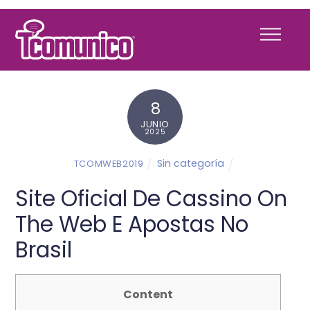
Skip
Menu
to
content
8
JUNIO
2025
Sin categoría
TCOMWEB2019
Site Oficial De Cassino On
The Web E Apostas No
Brasil
Content