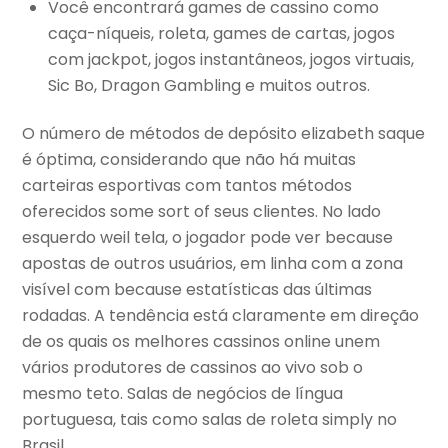
Você encontrará games de cassino como
caça-níqueis, roleta, games de cartas, jogos
com jackpot, jogos instantâneos, jogos virtuais,
Sic Bo, Dragon Gambling e muitos outros.
O número de métodos de depósito elizabeth saque
é óptima, considerando que não há muitas
carteiras esportivas com tantos métodos
oferecidos some sort of seus clientes. No lado
esquerdo weil tela, o jogador pode ver because
apostas de outros usuários, em linha com a zona
visível com because estatísticas das últimas
rodadas. A tendência está claramente em direção
de os quais os melhores cassinos online unem
vários produtores de cassinos ao vivo sob o
mesmo teto. Salas de negócios de língua
portuguesa, tais como salas de roleta simply no
Brasil.