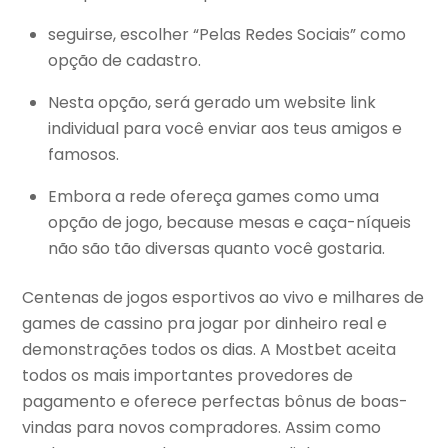
seguirse, escolher “Pelas Redes Sociais” como
opção de cadastro.
Nesta opção, será gerado um website link
individual para você enviar aos teus amigos e
famosos.
Embora a rede ofereça games como uma
opção de jogo, because mesas e caça-níqueis
não são tão diversas quanto você gostaria.
Centenas de jogos esportivos ao vivo e milhares de
games de cassino pra jogar por dinheiro real e
demonstrações todos os dias. A Mostbet aceita
todos os mais importantes provedores de
pagamento e oferece perfectas bônus de boas-
vindas para novos compradores. Assim como