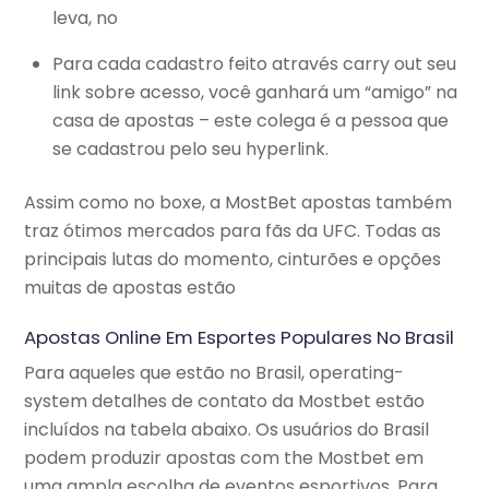
leva, no
Para cada cadastro feito através carry out seu
link sobre acesso, você ganhará um “amigo” na
casa de apostas – este colega é a pessoa que
se cadastrou pelo seu hyperlink.
Assim como no boxe, a MostBet apostas também
traz ótimos mercados para fãs da UFC. Todas as
principais lutas do momento, cinturões e opções
muitas de apostas estão
Apostas Online Em Esportes Populares No Brasil
Para aqueles que estão no Brasil, operating-
system detalhes de contato da Mostbet estão
incluídos na tabela abaixo. Os usuários do Brasil
podem produzir apostas com the Mostbet em
uma ampla escolha de eventos esportivos. Para