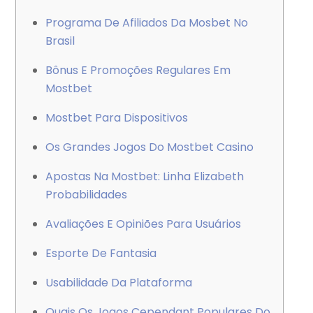
Programa De Afiliados Da Mosbet No
Brasil
Bônus E Promoções Regulares Em
Mostbet
Mostbet Para Dispositivos
Os Grandes Jogos Do Mostbet Casino
Apostas Na Mostbet: Linha Elizabeth
Probabilidades
Avaliações E Opiniões Para Usuários
Esporte De Fantasia
Usabilidade Da Plataforma
Quais Os Jogos Cependant Populares Do