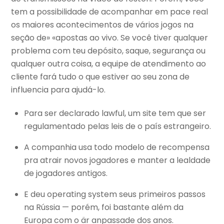
tem a possibilidade de acompanhar em pace real
os maiores acontecimentos de vários jogos na
seção de» «apostas ao vivo. Se você tiver qualquer
problema com teu depósito, saque, segurança ou
qualquer outra coisa, a equipe de atendimento ao
cliente fará tudo o que estiver ao seu zona de
influencia para ajudá-lo.
Para ser declarado lawful, um site tem que ser
regulamentado pelas leis de o país estrangeiro.
A companhia usa todo modelo de recompensa
pra atrair novos jogadores e manter a lealdade
de jogadores antigos.
E deu operating system seus primeiros passos
na Rússia — porém, foi bastante além da
Europa com o är anpassade dos anos.