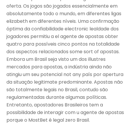
oferta. Os jogos são jogados essencialmente em
absolutamente todo o mundo, em diferentes ligas
elizabeth em diferentes níveis. Uma confirmação
óptima da confiabilidade electronic lealdade dos
jogadores permitiu a el agente de apostas obter
quatro para possíveis cinco pontos na totalidade
dos aspectos relacionados some sort of apostas.
Embora um Brasil seja visto um dos illustres
mercados para apostas, a indústria ainda não
atingiu um seu potencial not any país por apertura
da situação legitimate predominante. Apostas não
são totalmente legais no Brasil, contudo são
regulamentadas durante algumas políticas.
Entretanto, apostadores Brasileiros tem a
possibilidade de interagir com u agente de apostas
porque o MostBet é legal zero Brasil.