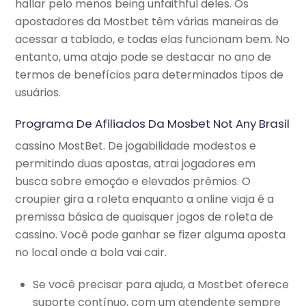
hallar pelo menos being unfaithful deles. Os
apostadores da Mostbet têm várias maneiras de
acessar a tablado, e todas elas funcionam bem. No
entanto, uma atajo pode se destacar no ano de
termos de benefícios para determinados tipos de
usuários.
Programa De Afiliados Da Mosbet Not Any Brasil
cassino MostBet. De jogabilidade modestos e
permitindo duas apostas, atrai jogadores em
busca sobre emoção e elevados prêmios. O
croupier gira a roleta enquanto a online viaja é a
premissa básica de quaisquer jogos de roleta de
cassino. Você pode ganhar se fizer alguma aposta
no local onde a bola vai cair.
Se você precisar para ajuda, a Mostbet oferece
suporte contínuo, com um atendente sempre