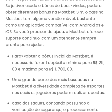
Se já tiver usado o bônus de boas-vindas, poderá
obter diferentes bônus na Mostbet. Sim, o cassino
Mostbet tem alguma versão móvel, bastante
como um aplicativo compatível com Android os e
iOS. Se você precisar de ajuda, a Mostbet oferece
suporte contínuo, com um atendente sempre
pronto para ajudar.
Para» «obter o bônus inicial da Mostbet, é
necessário fazer 1 depósito mínimo para R$ 25,
00 e máximo para R$ 1. 700, 00.
Uma grande parte das mais buscadas na
Mostbet é a diversidade completa de esportes
nos quais os jogadores podem realizar apostas.
caso dos saques, contando possuindo a
verificação de segurança, o processamento