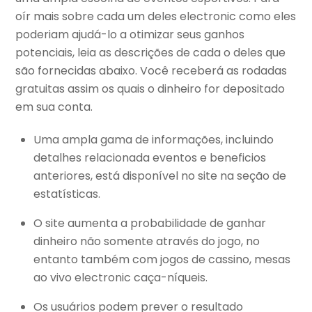
oír mais sobre cada um deles electronic como eles
poderiam ajudá-lo a otimizar seus ganhos
potenciais, leia as descrições de cada o deles que
são fornecidas abaixo. Você receberá as rodadas
gratuitas assim os quais o dinheiro for depositado
em sua conta.
Uma ampla gama de informações, incluindo
detalhes relacionada eventos e beneficios
anteriores, está disponível no site na seção de
estatísticas.
O site aumenta a probabilidade de ganhar
dinheiro não somente através do jogo, no
entanto também com jogos de cassino, mesas
ao vivo electronic caça-níqueis.
Os usuários podem prever o resultado