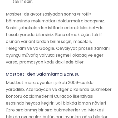
təklif edir.
Mosbet-də avtorizasiyadan sonra «Profil»
bölməsində məlumatları doldurmalı olacaqsınız.
Sosial şəbəkələrdən istifadə edərək Mosbet-də
hesab yarada bilərsiniz. Bunu etmək üçün təklif
olunan variantlardan birini seçin, məsələn,
Telegram və ya Google. Qeydiyyat prosesi zamanı
oyunçu müvafiq valyuta seçməli olacaq və əgər
varsa, promosyon kodu daxil edə bilər.
Mostbet-dən Salamlama Bonusu
Mostbet mərc oyunları şirkəti 2009-cu ildə
yaradılıb. Azərbaycan və digər ölkələrdə bukmeker
kontoru öz xidmətlərini Curacao lisenziyası
əsasında həyata keçirir. Sol blokda idman növləri
üzrə sıralanmış bir sıra bukmekerlər va. Mərkəzi
blokda oyunçular bütün cari oyunları görə bilərlər.