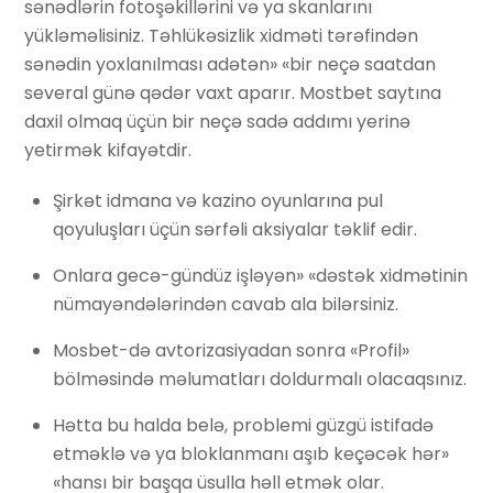
sənədlərin fotoşəkillərini və ya skanlarını
yükləməlisiniz. Təhlükəsizlik xidməti tərəfindən
sənədin yoxlanılması adətən» «bir neçə saatdan
several günə qədər vaxt aparır. Mostbet saytına
daxil olmaq üçün bir neçə sadə addımı yerinə
yetirmək kifayətdir.
Şirkət idmana və kazino oyunlarına pul
qoyuluşları üçün sərfəli aksiyalar təklif edir.
Onlara gecə-gündüz işləyən» «dəstək xidmətinin
nümayəndələrindən cavab ala bilərsiniz.
Mosbet-də avtorizasiyadan sonra «Profil»
bölməsində məlumatları doldurmalı olacaqsınız.
Hətta bu halda belə, problemi güzgü istifadə
etməklə və ya bloklanmanı aşıb keçəcək hər»
«hansı bir başqa üsulla həll etmək olar.