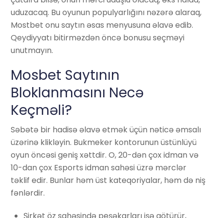
uduzacaq. Bu oyunun populyarlığını nəzərə alaraq,
Mostbet onu saytın əsas menyusuna əlavə edib.
Qeydiyyatı bitirməzdən öncə bonusu seçməyi
unutmayın.
Mosbet Saytının
Bloklanmasını Necə
Keçməli?
Səbətə bir hadisə əlavə etmək üçün nəticə əmsalı
üzərinə klikləyin. Bukmeker kontorunun üstünlüyü
oyun öncəsi geniş xəttdir. O, 20-dən çox idman və
10-dan çox Esports idman sahəsi üzrə mərclər
təklif edir. Bunlar həm üst kateqoriyalar, həm də niş
fənlərdir.
Şirkət öz sahəsində peşəkarları işə götürür,