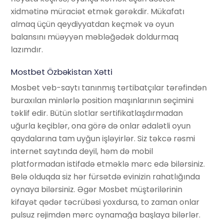
xidmətinə müraciət etmək gərəkdir. Mükafatı
almaq üçün qeydiyyatdan keçmək və oyun
balansını müəyyən məbləğədək doldurmaq
lazımdır.
Mostbet Özbəkistan Xətti
Mosbet veb-saytı tanınmış tərtibatçılar tərəfindən
buraxılan minlərlə position maşınlarının seçimini
təklif edir. Bütün slotlar sertifikatlaşdırmadan
uğurla keçiblər, ona görə də onlar ədalətli oyun
qaydalarına tam uyğun işləyirlər. Siz təkcə rəsmi
internet saytında deyil, həm də mobil
platformadan istifadə etməklə mərc edə bilərsiniz.
Belə olduqda siz hər fürsətdə evinizin rahatlığında
oynaya bilərsiniz. Əgər Mosbet müştərilərinin
kifayət qədər təcrübəsi yoxdursa, to zaman onlar
pulsuz rejimdən mərc oynamağa başlaya bilərlər.