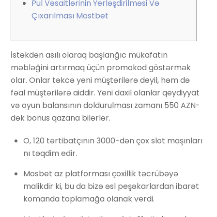
Pul Vəsaitlərinin Yerləşdirilməsi Və
Çıxarılması Mostbet
İstəkdən asılı olaraq başlanğıc mükafatın
məbləğini artırmaq üçün promokod göstərmək
olar. Onlar təkcə yeni müştərilərə deyil, həm də
fəal müştərilərə aiddir. Yeni daxil olanlar qeydiyyat
və oyun balansının doldurulması zamanı 550 AZN-
dək bonus qazana bilərlər.
O, 120 tərtibatçının 3000-dən çox slot maşınları
nı təqdim edir.
Mosbet az platforması çoxillik təcrübəyə
malikdir ki, bu da bizə əsl peşəkarlardan ibarət
komanda toplamağa olanak verdi.