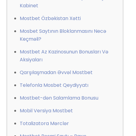
Kabinet
Mostbet Özbəkistan Xətti
Mosbet Saytının Bloklanmasını Necə
Keçməli?
Mostbet Az Kazinosunun Bonusları Və
Aksiyaları
Qarşılaşmadan Əvvəl Mostbet
Telefonla Mosbet Qeydiyyatı
Mostbet-dən Salamlama Bonusu
Mobil Versiya Mostbet
Totalizatora Mərclər