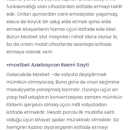
funksionallığı olan cihazlardan istifadə etməyi təklif
edir. Onları qumardan canlı emosiyalar yaşamaq,
eləcə də böyük bir uduş əldə etmək şansı əldə
etmək istəyənlərin hamısı üçün istifadə edə bilər.
Bütün Mosbet slot maşınları rahat idarə olunur ki,
bu da onları mobil cihazlarda asanlıqla istifadə
etməyə olanak verir.
«mostbet Azərbaycan Rəsmi̇ Sayti
Gələcəkdə Mosbet –də valyuta dəyişdirmək
mümkün olmayacaq. Buna görə də onun seçiminə
məsuliyyətlə yanaşmaq lazımdır. Oyunçu üçün ən
yaxşı həll uduşların konvertasiyası zamanı mümkün
itkilərin qarşısını almaq üçün milli valyutadan
istifadə etməkdir. Hesab parolu ilk müdafiə xətti
olduğu üçün kifayət qədər mürəkkəb olmalıdır. Siz
həmçinin kazino ziyarətçisinin istifadə etməyi