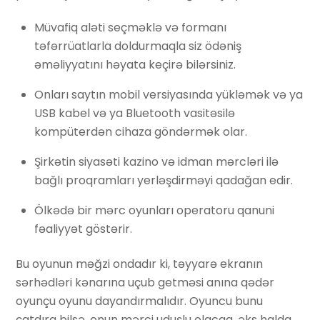
Müvafiq aləti seçməklə və formanı
təfərrüatlarla doldurmaqla siz ödəniş
əməliyyatını həyata keçirə bilərsiniz.
Onları saytın mobil versiyasında yükləmək və ya
USB kabel və ya Bluetooth vasitəsilə
kompüterdən cihaza göndərmək olar.
Şirkətin siyasəti kazino və idman mərcləri ilə
bağlı proqramları yerləşdirməyi qadağan edir.
Ölkədə bir mərc oyunları operatoru qanuni
fəaliyyət göstərir.
Bu oyunun məğzi ondadır ki, təyyarə ekranın
sərhədləri kənarına uçub getməsi anına qədər
oyunçu oyunu dayandırmalıdır. Oyuncu bunu
çatdıra bilsə, onun mərci uduşlu olacaq, əks halda,