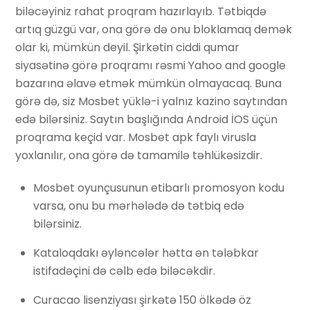
biləcəyiniz rahat proqram hazırlayıb. Tətbiqdə
artıq güzgü var, ona görə də onu bloklamaq demək
olar ki, mümkün deyil. Şirkətin ciddi qumar
siyasətinə görə proqramı rəsmi Yahoo and google
bazarına əlavə etmək mümkün olmayacaq. Buna
görə də, siz Mosbet yüklə-i yalnız kazino saytından
edə bilərsiniz. Saytın başlığında Android İOS üçün
proqrama keçid var. Mosbet apk faylı virusla
yoxlanılır, ona görə də tamamilə təhlükəsizdir.
Mosbet oyunçusunun etibarlı promosyon kodu
varsa, onu bu mərhələdə də tətbiq edə
bilərsiniz.
Kataloqdakı əyləncələr hətta ən tələbkar
istifadəçini də cəlb edə biləcəkdir.
Curacao lisenziyası şirkətə 150 ölkədə öz