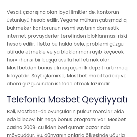
Vəsait çıxarışına olan loyal limitlər də, kontorun
üstünlüyü hesab edilir. Yeganə mühüm çatışmazlıq
bukmeker kontorunun rəsmi saytının domestik
internet provayderlər tərəfindən bloklanması riski
hesab edilir. Hətta bu halda belə, problemi güzgü
istifadə etməklə və ya bloklanmanı aşıb keçəcək
hər» «hansı bir başqa üsulla həll etmək olar.
Mostbetdən bonus almaq üçün ilk depziti artırmaq
kifayətdir. Sayt işləmirsə, Mostbet mobil tədbiqi və
ahora güzgüsündən istifadə etmək lazımdır.
Telefonla Mosbet Qeydiyyatı
Bəli, Mostbet-də oyunçuların pulsuz mərclər əldə
edə biləcəyi bir neçə bonus proqramı var. Mosbet
casino 2009-cu ildən bəri qumar bazarında
mövcuddur. Bu, dünyanın onlarla ölkəsində uğurla