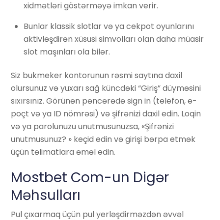
xidmətləri göstərməyə imkan verir.
Bunlar klassik slotlar və ya cekpot oyunlarını
aktivləşdirən xüsusi simvolları olan daha müasir
slot maşınları ola bilər.
Siz bukmeker kontorunun rəsmi saytına daxil
olursunuz və yuxarı sağ küncdəki “Giriş” düyməsini
sıxırsınız. Görünən pəncərədə sign in (telefon, e-
poçt və ya ID nömrəsi) və şifrənizi daxil edin. Loqin
və ya parolunuzu unutmusunuzsa, «Şifrənizi
unutmusunuz? » keçid edin və girişi bərpa etmək
üçün təlimatlara əməl edin.
Mostbet Com-un Digər
Məhsulları
Pul çıxarmaq üçün pul yerləşdirməzdən əvvəl