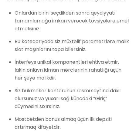
Onlardan birini seçdikdən sonra qeydiyyatı
tamamlamağa imkan verəcək tövsiyələrə əməl
etməlisiniz.
Bu kateqoriyada siz müxtəlif parametrlərə malik
slot maşınlarını tapa bilərsiniz.
İnterfeys unikal komponentləri ehtiva etmir,
lakin onlayn idman mərclərinin rahatlığı üçün
hər şeyə malikdir.
Siz bukmeker kontorunun rəsmi saytına daxil
olursunuz və yuxarı sağ küncdəki “Giriş”
düyməsini sıxırsınız.
Mostbetdən bonus almaq üçün ilk depziti
artırmaq kifayətdir.