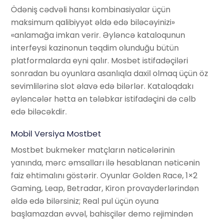
Ödəniş cədvəli hansı kombinasiyalar üçün
maksimum qalibiyyət əldə edə biləcəyinizi»
«anlamağa imkan verir. Əyləncə kataloqunun
interfeysi kazinonun təqdim olunduğu bütün
platformalarda eyni qalır. Mosbet istifadəçiləri
sonradan bu oyunlara asanlıqla daxil olmaq üçün öz
sevimlilərinə slot əlavə edə bilərlər. Kataloqdakı
əyləncələr hətta ən tələbkar istifadəçini də cəlb
edə biləcəkdir.
Mobil Versiya Mostbet
Mostbet bukmeker matçların nəticələrinin
yanında, mərc əmsalları ilə hesablanan nəticənin
faiz ehtimalını göstərir. Oyunlar Golden Race, 1×2
Gaming, Leap, Betradar, Kiron provayderlərindən
əldə edə bilərsiniz; Real pul üçün oyuna
başlamazdan əvvəl, bahisçilər demo rejimindən