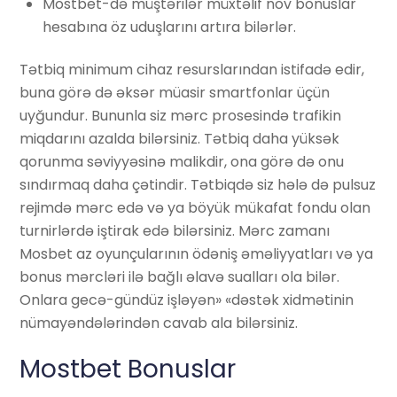
Mostbet-də müştərilər müxtəlif növ bonuslar
hesabına öz uduşlarını artıra bilərlər.
Tətbiq minimum cihaz resurslarından istifadə edir,
buna görə də əksər müasir smartfonlar üçün
uyğundur. Bununla siz mərc prosesində trafikin
miqdarını azalda bilərsiniz. Tətbiq daha yüksək
qorunma səviyyəsinə malikdir, ona görə də onu
sındırmaq daha çətindir. Tətbiqdə siz hələ də pulsuz
rejimdə mərc edə və ya böyük mükafat fondu olan
turnirlərdə iştirak edə bilərsiniz. Mərc zamanı
Mosbet az oyunçularının ödəniş əməliyyatları və ya
bonus mərcləri ilə bağlı əlavə sualları ola bilər.
Onlara gecə-gündüz işləyən» «dəstək xidmətinin
nümayəndələrindən cavab ala bilərsiniz.
Mostbet Bonuslar