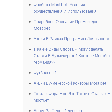
Фрибеты Mostbet: Условия
осуществления И Использования
Подробное Описание Промокодов
Mostbet
Акции В Рамках Программы Лояльности
в Какие Виды Спорта Я Могу сделать
Ставки В Букмекерской Конторе Мостбет
германия?»
Футбольный
Акции Букмекерской Конторы Mostbet
Тотал и Фора – но Это Такое в Ставках Н
Мостбет
Бонус За Первый депозит