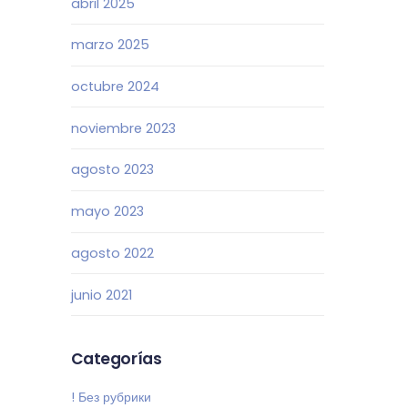
abril 2025
marzo 2025
octubre 2024
noviembre 2023
agosto 2023
mayo 2023
agosto 2022
junio 2021
Categorías
! Без рубрики