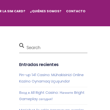
 LA SIM CARD?
¿QUIÉNES SOMOS?
CONTACTO
Entradas recientes
Pin-up 141 Casino: Mühakisinizi Online
Kazino Oynamaq Uçuşunda!
Вход в All Right Casino: Начните Bright
Gameplay сегодня!