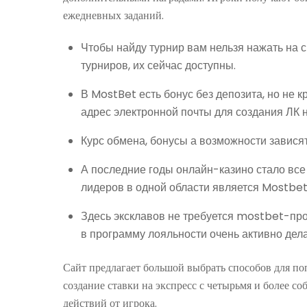
ежедневных заданий.
Чтобы найду турнир вам нельзя нажать на с
турниров, их сейчас доступны.
В MostBet есть бонус без депозита, но не 
адрес электронной почты для создания ЛК 
Курс обмена, бонусы а возможности завися
А последние годы онлайн-казино стало все
лидеров в одной области является Mostbet
Здесь эксклавов не требуется mostbet-про
в программу лояльности очень активно дела
Сайт предлагает большой выбрать способов для п
создание ставки на экспресс с четырьмя и более с
действий от игрока.