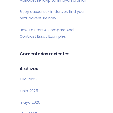
Mariobet ile rakip tanımayan oranlar
Enjoy casual sex in denver: find your
next adventure now
How To Start A Compare And
Contrast Essay Examples
Comentarios recientes
Archivos
julio 2025
junio 2025
mayo 2025