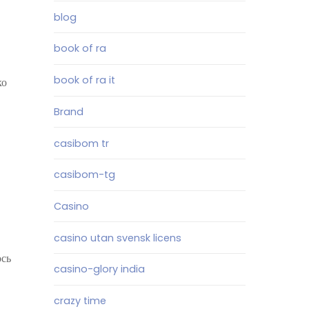
blog
book of ra
book of ra it
ко
Brand
casibom tr
casibom-tg
Casino
casino utan svensk licens
ось
casino-glory india
crazy time