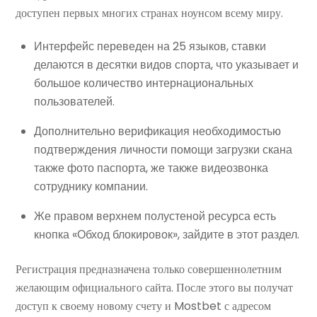
доступен первых многих странах ноунсом всему миру.
Интерфейс переведен на 25 языков, ставки
делаются в десятки видов спорта, что указывает и
большое количество интернациональных
пользователей.
Дополнительно верификация необходимостью
подтверждения личности помощи загрузки скана
также фото паспорта, же также видеозвонка
сотруднику компании.
Же правом верхнем полустеной ресурса есть
кнопка «Обход блокировок», зайдите в этот раздел.
Регистрация предназначена только совершеннолетним
желающим официального сайта. После этого вы получат
доступ к своему новому счету и Mostbet с адресом