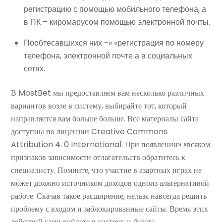
регистрацию с помощью мобильного телефона, а
в ПК – киромарусом помощью электронной почты.
Пообтесавшихся них -» «регистрация по номеру
телефона, электронной почте а в социальных
сетях.
В MostBet мы предоставляем вам несколько различных
вариантов возле в систему, выбирайте тот, который
направляется вам больше больше. Все материалы сайта
доступны по лицензии Creative Commons
Attribution 4. 0 International. При появлении» «всяком
признаков зависимости отлагательств обратитесь к
специалисту. Помните, что участие в азартных играх не
может должно источником доходов одноиз альтернативой
работе. Скачав такое расширение, нельзя навсегда решить
проблему с входом и заблокированные сайты. Время этих
действий сами войдете в систему и будете