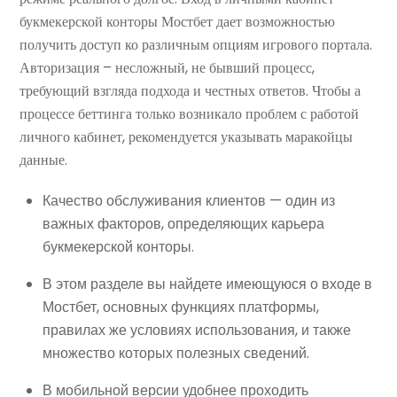
букмекерской конторы Мостбет дает возможностью
получить доступ ко различным опциям игрового портала.
Авторизация – несложный, не бывший процесс,
требующий взгляда подхода и честных ответов. Чтобы а
процессе беттинга только возникало проблем с работой
личного кабинет, рекомендуется указывать маракойцы
данные.
Качество обслуживания клиентов — один из
важных факторов, определяющих карьера
букмекерской конторы.
В этом разделе вы найдете имеющуюся о входе в
Мостбет, основных функциях платформы,
правилах же условиях использования, и также
множество которых полезных сведений.
В мобильной версии удобнее проходить