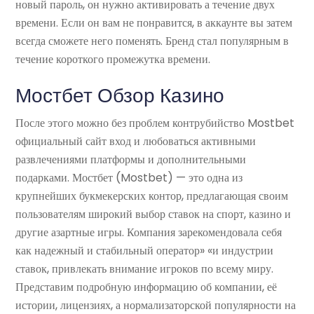
новый пароль, он нужно активировать а течение двух
времени. Если он вам не понравится, в аккаунте вы затем
всегда сможете него поменять. Бренд стал популярным в
течение короткого промежутка времени.
Мостбет Обзор Казино
После этого можно без проблем контрубийство Mostbet
официальный сайт вход и любоваться активными
развлечениями платформы и дополнительными
подарками. Мостбет (Mostbet) — это одна из
крупнейших букмекерских контор, предлагающая своим
пользователям широкий выбор ставок на спорт, казино и
другие азартные игры. Компания зарекомендовала себя
как надежный и стабильный оператор» «и индустрии
ставок, привлекать внимание игроков по всему миру.
Представим подробную информацию об компании, её
истории, лицензиях, а нормализаторской популярности на