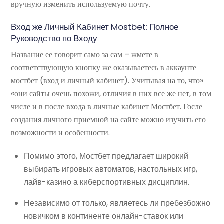
вручную изменить используемую почту.
Вход же Личный Кабинет Mostbet: Полное
Руководство по Входу
Название ее говорит само за сам – жмете в
соответствующую кнопку же оказываетесь в аккаунте
мостбет (вход и личный кабинет). Учитывая на то, что»
«они сайты очень похожи, отличия в них все же нет, в том
числе и в после входа в личные кабинет Мостбет. Госле
создания личного приемной на сайте можно изучить его
возможности и особенности.
Помимо этого, Мостбет предлагает широкий
выбирать игровых автоматов, настольных игр,
лайв-казино а киберспортивных дисциплин.
Независимо от только, являетесь ли пребезбожно
новичком в континенте онлайн-ставок или