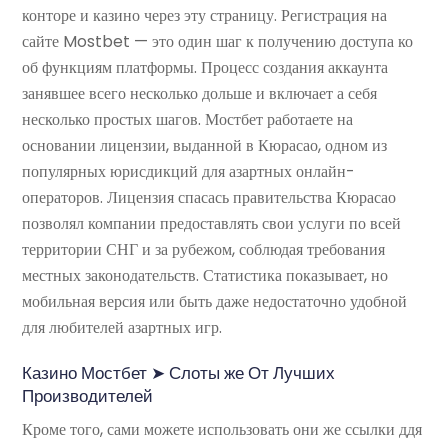
конторе и казино через эту страницу. Регистрация на
сайте Mostbet — это один шаг к получению доступа ко
об функциям платформы. Процесс создания аккаунта
занявшее всего несколько дольше и включает а себя
несколько простых шагов. Мостбет работаете на
основании лицензии, выданной в Кюрасао, одном из
популярных юрисдикций для азартных онлайн-
операторов. Лицензия спасась правительства Кюрасао
позволял компании предоставлять свои услуги по всей
территории СНГ и за рубежом, соблюдая требования
местных законодательств. Статистика показывает, но
мобильная версия или быть даже недостаточно удобной
для любителей азартных игр.
Казино Мостбет ➤ Слоты же От Лучших
Производителей
Кроме того, сами можете использовать они же ссылки ддя