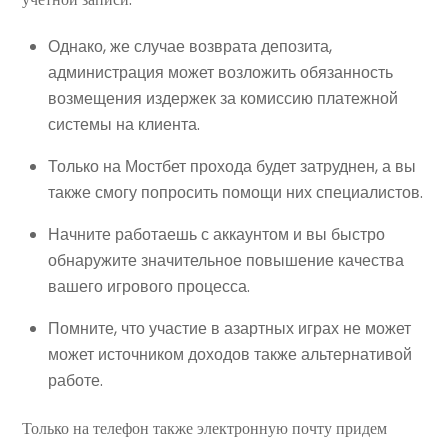
Однако, же случае возврата депозита,
администрация может возложить обязанность
возмещения издержек за комиссию платежной
системы на клиента.
Только на Мостбет прохода будет затруднен, а вы
также смогу попросить помощи них специалистов.
Начните работаешь с аккаунтом и вы быстро
обнаружите значительное повышение качества
вашего игрового процесса.
Помните, что участие в азартных играх не может
может источником доходов также альтернативой
работе.
Только на телефон также электронную почту придем