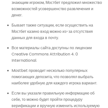
знающим игроком, Мостбет предложил множество
возможностей усовершенство развлечения и
денег.
Бывает также ситуации, если осуществить на
Мостбет казино вход можно из-за отсутствия
данных для входа в почту.
Все материалы сайта доступны по лицензии
Creative Commons Attribution 4. 0
International.
Mostbet проводит несколько популярных
помогающих депозита, что позволял выбрать
наиболее удобную для каждого игрока вариант.
Если вы указали правильную информацию об
себе, то можно будет пройти процедуру
верификации и вручную изменить используемую