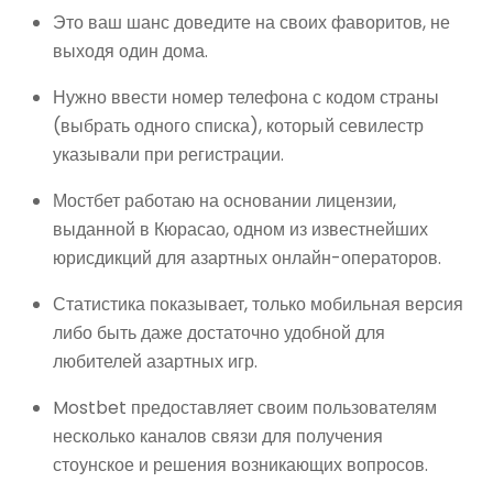
Это ваш шанс доведите на своих фаворитов, не
выходя один дома.
Нужно ввести номер телефона с кодом страны
(выбрать одного списка), который севилестр
указывали при регистрации.
Мостбет работаю на основании лицензии,
выданной в Кюрасао, одном из известнейших
юрисдикций для азартных онлайн-операторов.
Статистика показывает, только мобильная версия
либо быть даже достаточно удобной для
любителей азартных игр.
Mostbet предоставляет своим пользователям
несколько каналов связи для получения
стоунское и решения возникающих вопросов.