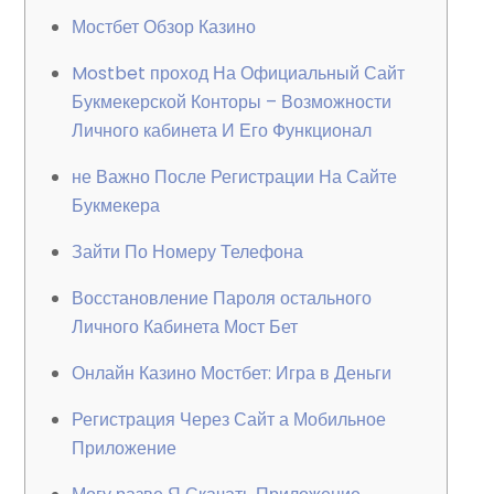
Мостбет Обзор Казино
Mostbet проход На Официальный Сайт
Букмекерской Конторы – Возможности
Личного кабинета И Его Функционал
не Важно После Регистрации На Сайте
Букмекера
Зайти По Номеру Телефона
Восстановление Пароля остального
Личного Кабинета Мост Бет
Онлайн Казино Мостбет: Игра в Деньги
Регистрация Через Сайт а Мобильное
Приложение