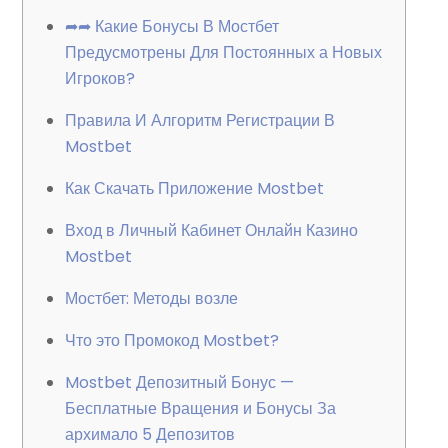
➦➦ Какие Бонусы В Мостбет
Предусмотрены Для Постоянных а Новых
Игроков?
Правила И Алгоритм Регистрации В
Mostbet
Как Скачать Приложение Mostbet
Вход в Личный Кабинет Онлайн Казино
Mostbet
Мостбет: Методы возле
Что это Промокод Mostbet?
Mostbet Депозитный Бонус —
Бесплатные Вращения и Бонусы За
архимало 5 Депозитов