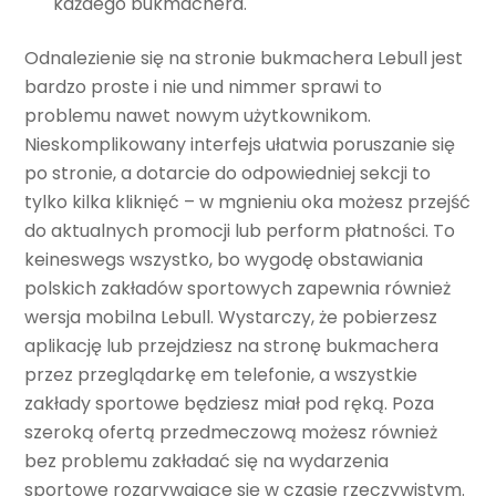
każdego bukmachera.
Odnalezienie się na stronie bukmachera Lebull jest
bardzo proste i nie und nimmer sprawi to
problemu nawet nowym użytkownikom.
Nieskomplikowany interfejs ułatwia poruszanie się
po stronie, a dotarcie do odpowiedniej sekcji to
tylko kilka kliknięć – w mgnieniu oka możesz przejść
do aktualnych promocji lub perform płatności. To
keineswegs wszystko, bo wygodę obstawiania
polskich zakładów sportowych zapewnia również
wersja mobilna Lebull. Wystarczy, że pobierzesz
aplikację lub przejdziesz na stronę bukmachera
przez przeglądarkę em telefonie, a wszystkie
zakłady sportowe będziesz miał pod ręką. Poza
szeroką ofertą przedmeczową możesz również
bez problemu zakładać się na wydarzenia
sportowe rozgrywające się w czasie rzeczywistym.