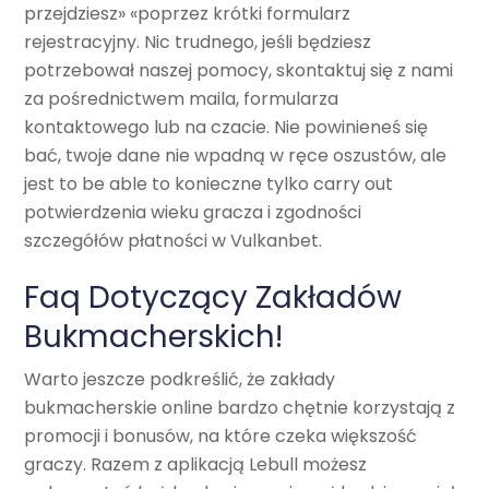
przejdziesz» «poprzez krótki formularz
rejestracyjny. Nic trudnego, jeśli będziesz
potrzebował naszej pomocy, skontaktuj się z nami
za pośrednictwem maila, formularza
kontaktowego lub na czacie. Nie powinieneś się
bać, twoje dane nie wpadną w ręce oszustów, ale
jest to be able to konieczne tylko carry out
potwierdzenia wieku gracza i zgodności
szczegółów płatności w Vulkanbet.
Faq Dotyczący Zakładów
Bukmacherskich!
Warto jeszcze podkreślić, że zakłady
bukmacherskie online bardzo chętnie korzystają z
promocji i bonusów, na które czeka większość
graczy. Razem z aplikacją Lebull możesz