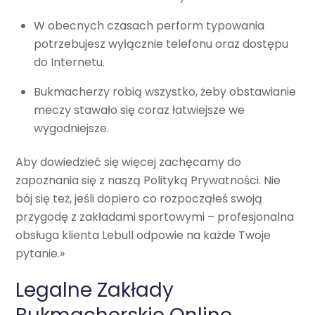
W obecnych czasach perform typowania
potrzebujesz wyłącznie telefonu oraz dostępu
do Internetu.
Bukmacherzy robią wszystko, żeby obstawianie
meczy stawało się coraz łatwiejsze we
wygodniejsze.
Aby dowiedzieć się więcej zachęcamy do
zapoznania się z naszą Polityką Prywatności. Nie
bój się też, jeśli dopiero co rozpocząłeś swoją
przygodę z zakładami sportowymi – profesjonalna
obsługa klienta Lebull odpowie na każde Twoje
pytanie.»
Legalne Zakłady