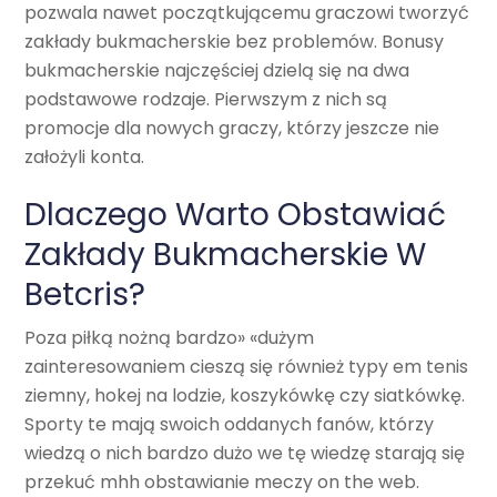
pozwala nawet początkującemu graczowi tworzyć
zakłady bukmacherskie bez problemów. Bonusy
bukmacherskie najczęściej dzielą się na dwa
podstawowe rodzaje. Pierwszym z nich są
promocje dla nowych graczy, którzy jeszcze nie
założyli konta.
Dlaczego Warto Obstawiać
Zakłady Bukmacherskie W
Betcris?
Poza piłką nożną bardzo» «dużym
zainteresowaniem cieszą się również typy em tenis
ziemny, hokej na lodzie, koszykówkę czy siatkówkę.
Sporty te mają swoich oddanych fanów, którzy
wiedzą o nich bardzo dużo we tę wiedzę starają się
przekuć mhh obstawianie meczy on the web.