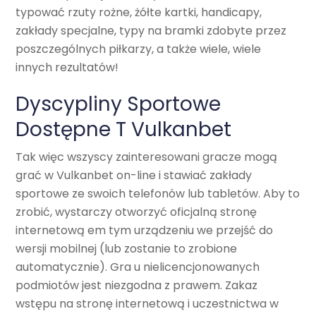
typować rzuty rożne, żółte kartki, handicapy,
zakłady specjalne, typy na bramki zdobyte przez
poszczególnych piłkarzy, a także wiele, wiele
innych rezultatów!
Dyscypliny Sportowe
Dostępne T Vulkanbet
Tak więc wszyscy zainteresowani gracze mogą
grać w Vulkanbet on-line i stawiać zakłady
sportowe ze swoich telefonów lub tabletów. Aby to
zrobić, wystarczy otworzyć oficjalną stronę
internetową em tym urządzeniu we przejść do
wersji mobilnej (lub zostanie to zrobione
automatycznie). Gra u nielicencjonowanych
podmiotów jest niezgodna z prawem. Zakaz
wstępu na stronę internetową i uczestnictwa w