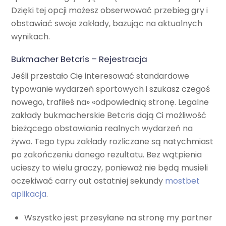
Dzięki tej opcji możesz obserwować przebieg gry i
obstawiać swoje zakłady, bazując na aktualnych
wynikach.
Bukmacher Betcris – Rejestracja
Jeśli przestało Cię interesować standardowe
typowanie wydarzeń sportowych i szukasz czegoś
nowego, trafiłeś na» «odpowiednią stronę. Legalne
zakłady bukmacherskie Betcris dają Ci możliwość
bieżącego obstawiania realnych wydarzeń na
żywo. Tego typu zakłady rozliczane są natychmiast
po zakończeniu danego rezultatu. Bez wątpienia
ucieszy to wielu graczy, ponieważ nie będą musieli
oczekiwać carry out ostatniej sekundy
mostbet
aplikacja
.
Wszystko jest przesyłane na stronę my partner