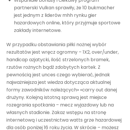
Wspaniałe bonusy i ciekawy program
partnerski Vulkan sprawiły, że 10 bukmacher
jest jednym z liderów mhh rynku gier
hazardowych online, który przyjmuje sportowe
zakłady internetowe.
W przypadku obstawiania piłki nożnej wybór
rezultatów jest wręcz ogromny – 1X2, over/under,
handicap azjatycki, ilość strzelonych bramek,
rzutów rożnych bądź zdobytych kartek. Z
pewnością jest unces czego wybierać, jednak
najważniejsza jest wiedza dotycząca aktualnej
formy zawodników należących» «carry out danej
drużyny. Kolejną istotną sprawą jest miejsce
rozegrania spotkania – mecz wyjazdowy lub na
własnych stadionie. Zakaz wstępu na stronę
internetową i uczestnictwa watts grze hazardowej
dla osób poniżej 16 roku życia. W skrócie – możesz