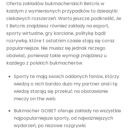
Oferta zakładów bukmacherskich Betcris w
każdym z wymienionych przypadków to dziesiątki
ciekawych rozszerzeń. Warto jeszcze podkreślić, że
t Betcris znajdziesz również zakłady na esport,
sporty wirtualne, gry karciane, politykę bądź
rozrywkę, które t ostatnim czasie stają się coraz
popularniejsze. Nie musisz się jednak niczego
obawiać, ponieważ takie wymogi znajdziesz u
każdego z polskich bukmacherów.
Sporty te mają swoich oddanych fanów, którzy
wiedzą o nich bardzo dużo my partner and i tę
wiedzę starają się przekuć na obstawianie
meczy on the web.
Bukmacher GOBET oferuje zakłady na wszystkie
najpopularniejsze sporty, od najważniejszych
wydarzeń, po niszowe rozgrywki.