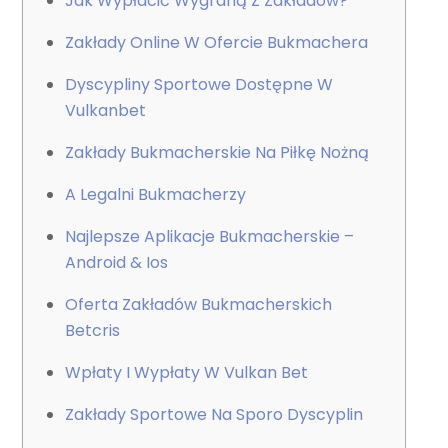
Jak Wypłacić Wygraną Z Zakładów?
Zakłady Online W Ofercie Bukmachera
Dyscypliny Sportowe Dostępne W
Vulkanbet
Zakłady Bukmacherskie Na Piłkę Nożną
A Legalni Bukmacherzy
Najlepsze Aplikacje Bukmacherskie –
Android & Ios
Oferta Zakładów Bukmacherskich
Betcris
Wpłaty I Wypłaty W Vulkan Bet
Zakłady Sportowe Na Sporo Dyscyplin