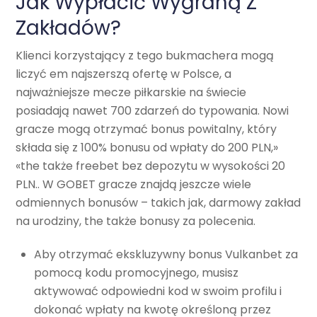
Jak Wypłacić Wygraną Z
Zakładów?
Klienci korzystający z tego bukmachera mogą
liczyć em najszerszą ofertę w Polsce, a
najważniejsze mecze piłkarskie na świecie
posiadają nawet 700 zdarzeń do typowania. Nowi
gracze mogą otrzymać bonus powitalny, który
składa się z 100% bonusu od wpłaty do 200 PLN,»
«the także freebet bez depozytu w wysokości 20
PLN.. W GOBET gracze znajdą jeszcze wiele
odmiennych bonusów – takich jak, darmowy zakład
na urodziny, the także bonusy za polecenia.
Aby otrzymać ekskluzywny bonus Vulkanbet za
pomocą kodu promocyjnego, musisz
aktywować odpowiedni kod w swoim profilu i
dokonać wpłaty na kwotę określoną przez