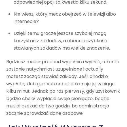
odpowiedniej opcji to kwestia kilku sekund.
Nie wiesz, który mecz obejrzeć w telewizji albo
internecie?
Dzięki temu gracze jeszcze szybciej mogą
korzystać z zakładów, a obecnie szybkość
stawianych zakładów ma wielkie znaczenie.
Będziesz musiał proceed wypełnić i wysłać, a konto
zostanie natychmiast uzupełnione i actually
możesz zacząć stawiać zakłady. Jeśli chodzi o
wypłatę, klub gier Vulkanbet dokonuje jej w ciągu
kilku minut. Jednak po raz pierwszy, gdy użytkownik
będzie chciał wypłacić swoje pieniądze, będzie
musiał czekać do two godzin, bo administracja
zacznie sprawdzać dane osobowe.