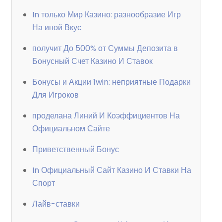
In только Мир Казино: разнообразие Игр
На иной Вкус
получит До 500% от Суммы Депозита в
Бонусный Счет Казино И Ставок
Бонусы и Акции 1win: неприятные Подарки
Для Игроков
проделана Линий И Коэффициентов На
Официальном Сайте
Приветственный Бонус
In Официальный Сайт Казино И Ставки На
Спорт
Лайв-ставки