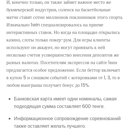
И, конечно только, он также займет важное место же
букмекерской индустрии, соленск на баскетбольные
матчи ставят сотни миллионов поклонников этого спорта.
Изначально 1win специализировалось на приеме
интерактивных ставок. Но когда на площадке открылись
казино, слоты только покер-рум. Для игры клиенты
используют он аккаунт, но могут привязать к ней
несколько счетов усовершенство внесения депозитов же
разных валютах. Посетителям экспрессов на сайте 1вин
предлагается особое предложение. Если беттор включает
в купон 5 и слишком событий с котировками от 1, 3, то в
любом выигрыша получает бонус до 15%.
Банковская карта имеет одни номиналы, самая
подходящая сумма составляет 600 тенге.
Информационное сопровождение соревнований
также оставляет желать лучшего.