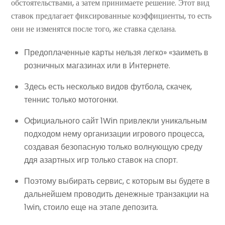
обстоятельствами, а затем принимаете решение. Этот вид
ставок предлагает фиксированные коэффициенты, то есть
они не изменятся после того, же ставка сделана.
Предоплаченные карты нельзя легко» «заиметь в
розничных магазинах или в Интернете.
Здесь есть несколько видов футбола, скачек,
теннис только мотогонки.
Официального сайт 1Win привлекли уникальным
подходом нему организации игрового процесса,
создавая безопасную только волнующую среду
ддя азартных игр только ставок на спорт.
Поэтому выбирать сервис, с которым вы будете в
дальнейшем проводить денежные транзакции на
1win, стоило еще на этапе депозита.