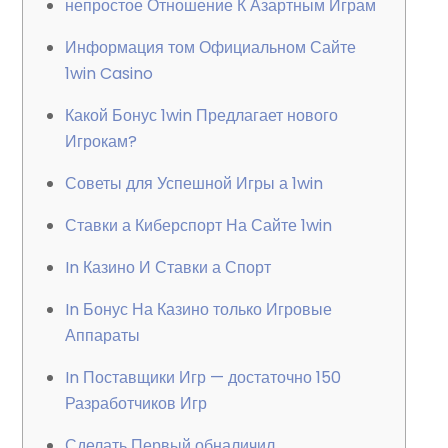
непростое Отношение К Азартным Играм
Информация том Официальном Сайте
1win Casino
Какой Бонус 1win Предлагает нового
Игрокам?
Советы для Успешной Игры а 1win
Ставки а Киберспорт На Сайте 1win
In Казино И Ставки а Спорт
In Бонус На Казино только Игровые
Аппараты
In Поставщики Игр — достаточно 150
Разработчиков Игр
Сделать Первый обналичил