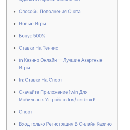
Способы Пополнения Счета
Новые Игры
Бонус 500%
Ставки На Теннис
In Казино Онлайн — Лучшие Азартные
Игры
In: Ставки На Спорт
Скачайте Приложение 1win Для
Мобильных Устройств Ios/android!
Спорт
Вход только Регистрация В Онлайн Казино