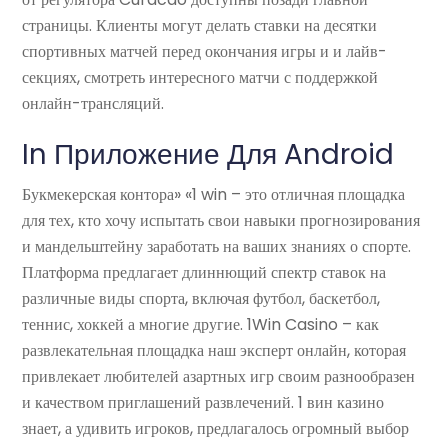
страницы. Клиенты могут делать ставки на десятки
спортивных матчей перед окончания игры и и лайв-
секциях, смотреть интересного матчи с поддержкой
онлайн-трансляций.
In Приложение Для Android
Букмекерская контора» «1 win – это отличная площадка
для тех, кто хочу испытать свои навыки прогнозирования
и мандельштейну заработать на ваших знаниях о спорте.
Платформа предлагает длиннющий спектр ставок на
различные виды спорта, включая футбол, баскетбол,
теннис, хоккей а многие другие. 1Win Casino – как
развлекательная площадка наш эксперт онлайн, которая
привлекает любителей азартных игр своим разнообразен
и качеством приглашений развлечений. 1 вин казино
знает, а удивить игроков, предлагалось огромный выбор