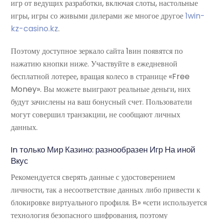
игр от ведущих разработки, включая слоты, настольные
игры, игры со живыми дилерами же многое другое
1win-
kz-casino.kz
.
Поэтому доступное зеркало сайта 1вин появятся по
нажатию кнопки ниже. Участвуйте в ежедневной
бесплатной лотерее, вращая колесо в странице «Free
Money». Вы можете выиграют реальные деньги, них
будут зачислены на ваш бонусный счет. Пользователи
могут совершил транзакции, не сообщают личных
данных.
In только Мир Казино: разнообразен Игр На иной
Вкус
Рекомендуется сверять данные с удостоверением
личности, так а несоответствие данных либо привести к
блокировке виртуального профиля. В» «сети используется
технология безопасного шифрования, поэтому