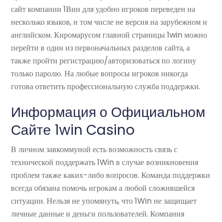
сайт компании 1Вин для удобно игроков переведен на
несколько языков, и том числе не версия на зарубежном и
английском. Киромарусом главной страницы 1win можно
перейти в один из первоначальных разделов сайта, а
также пройти регистрацию/авторизоваться по логину
только паролю. На любые вопросы игроков никогда
готова ответить профессиональную служба поддержки.
Информация о Официальном
Сайте 1win Casino
В личном завкоммуной есть возможность связь с
технической поддержать 1Win в случае возникновения
проблем также каких-либо вопросов. Команда поддержки
всегда обязана помочь игрокам а любой сложившейся
ситуации. Нельзя не упомянуть, что 1Win не защищает
личные данные и деньги пользователей. Компания