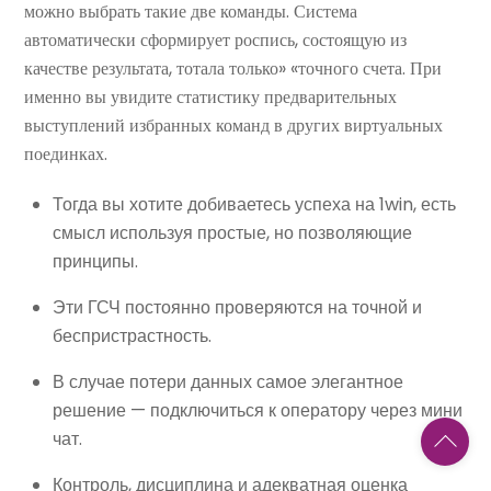
можно выбрать такие две команды. Система
автоматически сформирует роспись, состоящую из
качестве результата, тотала только» «точного счета. При
именно вы увидите статистику предварительных
выступлений избранных команд в других виртуальных
поединках.
Тогда вы хотите добиваетесь успеха на 1win, есть
смысл используя простые, но позволяющие
принципы.
Эти ГСЧ постоянно проверяются на точной и
беспристрастность.
В случае потери данных самое элегантное
решение — подключиться к оператору через мини
Back
чат.
To
Контроль, дисциплина и адекватная оценка
Top