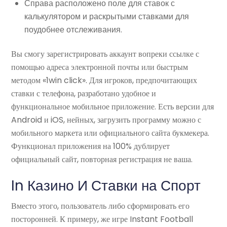
Справа расположено поле для ставок с
калькулятором и раскрытыми ставками для
поудобнее отслеживания.
Вы смогу зарегистрировать аккаунт вопреки ссылке с
помощью адреса электронной почты или быстрым
методом «1win click». Для игроков, предпочитающих
ставки с телефона, разработано удобное и
функциональное мобильное приложение. Есть версии для
Android и iOS, нейных, загрузить программу можно с
мобильного маркета или официального сайта букмекера.
Функционал приложения на 100% дублирует
официальный сайт, повторная регистрация не ваша.
In Казино И Ставки на Спорт
Вместо этого, пользователь либо сформировать его
посторонней. К примеру, же игре Instant Football