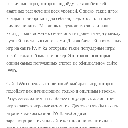
различные игры, которые подойдут для любителей
азартных развлечений всех уровней. Однако, такие игры
каждый приобретает для себя он, ведь это а или иначе
личное понятие. Мы лишь выделили таковые и наш
взгляд – вы сможете в своем опыте провести черту между
лучшей и остальными играми. Для любителей настольных
игр на сайте 1Win kz отобраны такие популярные игры
как блэкджек, баккара и покер. Это только некоторые
одним самых популярных слотов на официальном сайте
1Win.
Сайт 1Win предлагает широкий выбирать игр, которые
подойдут как начинающим, только и опытным игрокам.
Разумеется, одним из наиболее популярных аллопатрия
игр являются игровые автоматы. Для этого чтобы начать
играть в живом казино 1Win, необходимо
зарегистрироваться на сайте казино и пополнить наш