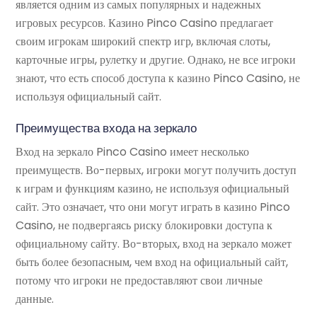
является одним из самых популярных и надежных
игровых ресурсов. Казино Pinco Casino предлагает
своим игрокам широкий спектр игр, включая слоты,
карточные игры, рулетку и другие. Однако, не все игроки
знают, что есть способ доступа к казино Pinco Casino, не
используя официальный сайт.
Преимущества входа на зеркало
Вход на зеркало Pinco Casino имеет несколько
преимуществ. Во-первых, игроки могут получить доступ
к играм и функциям казино, не используя официальный
сайт. Это означает, что они могут играть в казино Pinco
Casino, не подвергаясь риску блокировки доступа к
официальному сайту. Во-вторых, вход на зеркало может
быть более безопасным, чем вход на официальный сайт,
потому что игроки не предоставляют свои личные
данные.