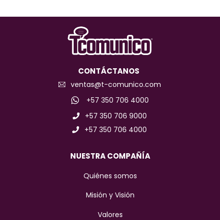
CONTÁCTANOS
ventas@t-comunico.com
+57 350 706 4000
+57 350 706 9000
+57 350 706 4000
NUESTRA COMPAÑÍA
Quiénes somos
Misión y Visión
Valores