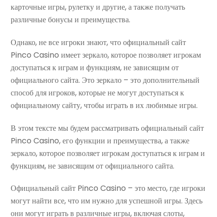
карточные игры, рулетку и другие, а также получать
различные бонусы и преимущества.
Однако, не все игроки знают, что официальный сайт
Pinco Casino имеет зеркало, которое позволяет игрокам
доступаться к играм и функциям, не зависящим от
официального сайта. Это зеркало – это дополнительный
способ для игроков, которые не могут доступаться к
официальному сайту, чтобы играть в их любимые игры.
В этом тексте мы будем рассматривать официальный сайт
Pinco Casino, его функции и преимущества, а также
зеркало, которое позволяет игрокам доступаться к играм и
функциям, не зависящим от официального сайта.
Официальный сайт Pinco Casino – это место, где игроки
могут найти все, что им нужно для успешной игры. Здесь
они могут играть в различные игры, включая слоты,