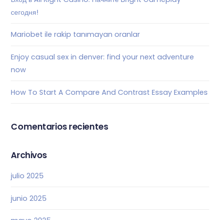
сегодня!
Mariobet ile rakip tanımayan oranlar
Enjoy casual sex in denver: find your next adventure
now
How To Start A Compare And Contrast Essay Examples
Comentarios recientes
Archivos
julio 2025
junio 2025