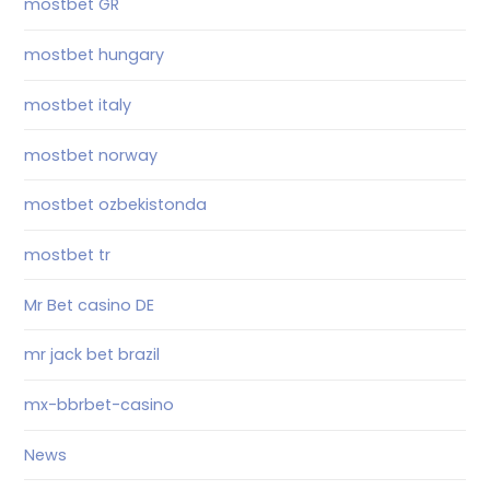
mostbet GR
mostbet hungary
mostbet italy
mostbet norway
mostbet ozbekistonda
mostbet tr
Mr Bet casino DE
mr jack bet brazil
mx-bbrbet-casino
News