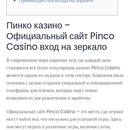
Преимущества входа на зеркало
Пинко казино –
Официальный сайт Pinco
Casino вход на зеркало
В современном мире азартных игр, где каждый день
становится все более популярным, казино Pinco Casino
является одним из лидеров в этом секторе. Компания была
основана с целью создания уникальной и инновационной
платформы для игроков, которые ищут новые
возможности для развлечения и заработка.
Официальный сайт Pinco Casino – это место, где игроки
могут найти все, что им нужно для успешной игры. Здесь
они могут играть в различные игры, включая слоты,