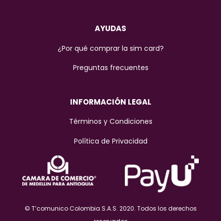
AYUDAS
¿Por qué comprar la sim card?
Preguntas frecuentes
INFORMACIÓN LEGAL
Términos y Condiciones
Política de Privacidad
Back
© T’comunico Colombia S.A.S. 2020. Todos los derechos