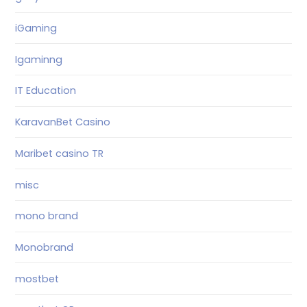
iGaming
Igaminng
IT Education
KaravanBet Casino
Maribet casino TR
misc
mono brand
Monobrand
mostbet