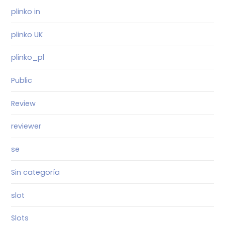
plinko in
plinko UK
plinko_pl
Public
Review
reviewer
se
Sin categoría
slot
Slots