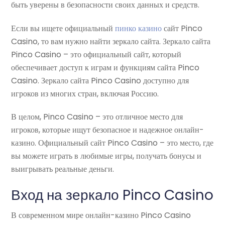
быть уверены в безопасности своих данных и средств.
Если вы ищете официальный
пинко казино
сайт Pinco
Casino, то вам нужно найти зеркало сайта. Зеркало сайта
Pinco Casino – это официальный сайт, который
обеспечивает доступ к играм и функциям сайта Pinco
Casino. Зеркало сайта Pinco Casino доступно для
игроков из многих стран, включая Россию.
В целом, Pinco Casino – это отличное место для
игроков, которые ищут безопасное и надежное онлайн-
казино. Официальный сайт Pinco Casino – это место, где
вы можете играть в любимые игры, получать бонусы и
выигрывать реальные деньги.
Вход на зеркало Pinco Casino
В современном мире онлайн-казино Pinco Casino