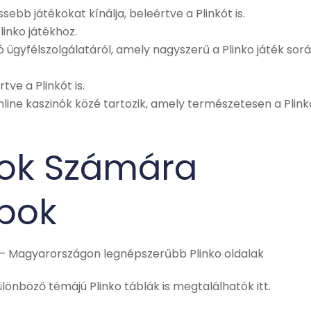
ssebb játékokat kínálja, beleértve a Plinkót is.
linko játékhoz.
 ügyfélszolgálatáról, amely nagyszerű a Plinko játék sor
ve a Plinkót is.
line kaszinók közé tartozik, amely természetesen a Plink
sok Számára
apok
 – Magyarországon legnépszerűbb Plinko oldalak
 különböző témájú Plinko táblák is megtalálhatók itt.