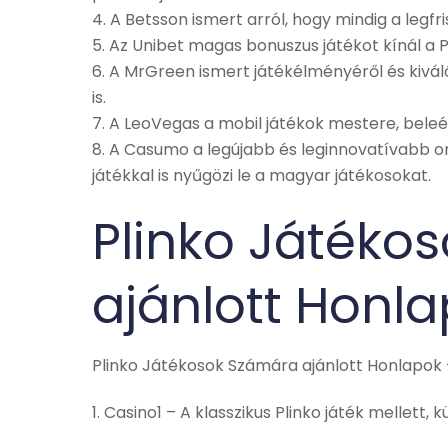
4. A Betsson ismert arról, hogy mindig a legfri
5. Az Unibet magas bonuszus játékot kínál a P
6. A MrGreen ismert játékélményéről és kiváló
is.
7. A LeoVegas a mobil játékok mestere, beleért
8. A Casumo a legújabb és leginnovatívabb on
játékkal is nyűgözi le a magyar játékosokat.
Plinko Játéko
ajánlott Honl
Plinko Játékosok Számára ajánlott Honlapok
1. Casino1 – A klasszikus Plinko játék mellett,