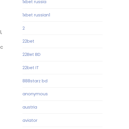
1xbet russia
1xbet russian1
2
,
22bet
nc
22Bet BD
22bet IT
888starz bd
anonymous
austria
aviator