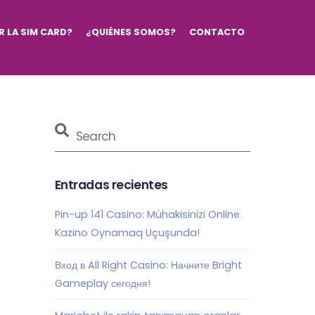
 LA SIM CARD?
¿QUIÉNES SOMOS?
CONTACTO
Entradas recientes
Pin-up 141 Casino: Mühakisinizi Online
Kazino Oynamaq Uçuşunda!
Вход в All Right Casino: Начните Bright
Gameplay сегодня!