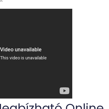
l.
Megbízható Online