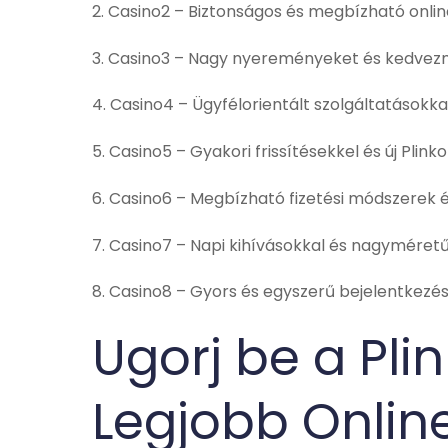
2. Casino2 – Biztonságos és megbízható online
3. Casino3 – Nagy nyereményeket és kedvezmén
4. Casino4 – Ügyfélorientált szolgáltatásokka
5. Casino5 – Gyakori frissítésekkel és új Plin
6. Casino6 – Megbízható fizetési módszerek és
7. Casino7 – Napi kihívásokkal és nagyméret
8. Casino8 – Gyors és egyszerű bejelentkezés,
Ugorj be a Pli
Legjobb Onlin