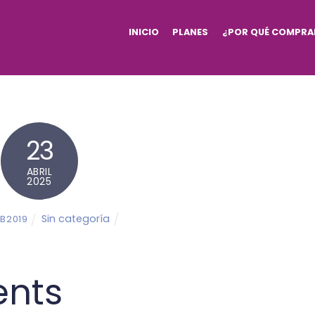
INICIO
PLANES
¿POR QUÉ COMPRAR
23
ABRIL
2025
Sin categoría
B2019
ents