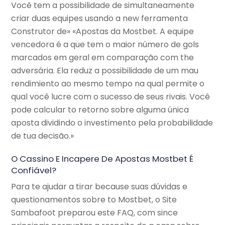
Você tem a possibilidade de simultaneamente
criar duas equipes usando a new ferramenta
Construtor de» «Apostas da Mostbet. A equipe
vencedora é a que tem o maior número de gols
marcados em geral em comparação com the
adversária. Ela reduz a possibilidade de um mau
rendimiento ao mesmo tempo na qual permite o
qual você lucre com o sucesso de seus rivais. Você
pode calcular to retorno sobre alguma única
aposta dividindo o investimento pela probabilidade
de tua decisão.»
O Cassino E Incapere De Apostas Mostbet É
Confiável?
Para te ajudar a tirar because suas dúvidas e
questionamentos sobre to Mostbet, o Site
Sambafoot preparou este FAQ, com since