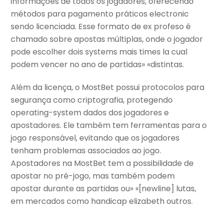
informações de todos os jogadores, oferecendo
métodos para pagamento práticos electronic
sendo licenciada. Esse formato de ex profeso é
chamado sobre apostas múltiplas, onde o jogador
pode escolher dois systems mais times la cual
podem vencer no ano de partidas» «distintas.
Além da licença, o MostBet possui protocolos para
segurança como criptografia, protegendo
operating-system dados dos jogadores e
apostadores. Ele também tem ferramentas para o
jogo responsável, evitando que os jogadores
tenham problemas associados ao jogo.
Apostadores na MostBet tem a possibilidade de
apostar no pré-jogo, mas também podem
apostar durante as partidas ou» «[newline] lutas,
em mercados como handicap elizabeth outros.