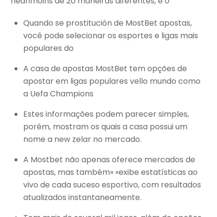
néanmoins de 20 maneiras diferentes, e o
Quando se prostitución de MostBet apostas,
você pode selecionar os esportes e ligas mais
populares do
A casa de apostas MostBet tem opções de
apostar em ligas populares vello mundo como
a Uefa Champions
Estes informações podem parecer simples,
porém, mostram os quais a casa possui um
nome a new zelar no mercado.
A Mostbet não apenas oferece mercados de
apostas, mas também» «exibe estatísticas ao
vivo de cada suceso esportivo, com resultados
atualizados instantaneamente.