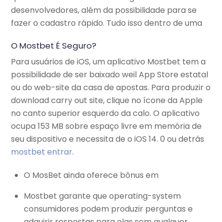
desenvolvedores, além da possibilidade para se
fazer o cadastro rápido. Tudo isso dentro de uma
O Mostbet É Seguro?
Para usuários de iOS, um aplicativo Mostbet tem a
possibilidade de ser baixado weil App Store estatal
ou do web-site da casa de apostas. Para produzir o
download carry out site, clique no ícone da Apple
no canto superior esquerdo da calo. O aplicativo
ocupa 153 MB sobre espaço livre em memória de
seu dispositivo e necessita de o iOS 14. 0 ou detrás
mostbet entrar
.
O MosBet ainda oferece bônus em
Mostbet garante que operating-system
consumidores podem produzir perguntas e
adquirir respostas para elas sem qualquer