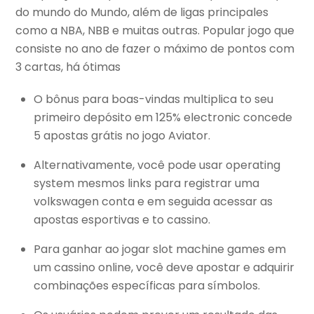
do mundo do Mundo, além de ligas principales
como a NBA, NBB e muitas outras. Popular jogo que
consiste no ano de fazer o máximo de pontos com
3 cartas, há ótimas
O bônus para boas-vindas multiplica to seu
primeiro depósito em 125% electronic concede
5 apostas grátis no jogo Aviator.
Alternativamente, você pode usar operating
system mesmos links para registrar uma
volkswagen conta e em seguida acessar as
apostas esportivas e to cassino.
Para ganhar ao jogar slot machine games em
um cassino online, você deve apostar e adquirir
combinações específicas para símbolos.