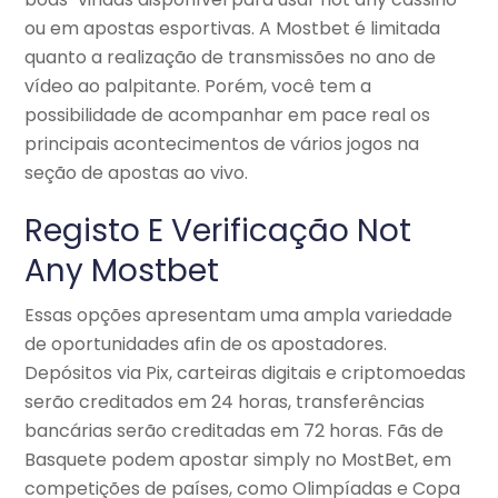
ou em apostas esportivas. A Mostbet é limitada
quanto a realização de transmissões no ano de
vídeo ao palpitante. Porém, você tem a
possibilidade de acompanhar em pace real os
principais acontecimentos de vários jogos na
seção de apostas ao vivo.
Registo E Verificação Not
Any Mostbet
Essas opções apresentam uma ampla variedade
de oportunidades afin de os apostadores.
Depósitos via Pix, carteiras digitais e criptomoedas
serão creditados em 24 horas, transferências
bancárias serão creditadas em 72 horas. Fãs de
Basquete podem apostar simply no MostBet, em
competições de países, como Olimpíadas e Copa