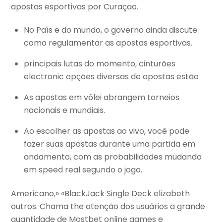
apostas esportivas por Curaçao.
No País e do mundo, o governo ainda discute
como regulamentar as apostas esportivas.
principais lutas do momento, cinturões
electronic opções diversas de apostas estão
As apostas em vôlei abrangem torneios
nacionais e mundiais.
Ao escolher as apostas ao vivo, você pode
fazer suas apostas durante uma partida em
andamento, com as probabilidades mudando
em speed real segundo o jogo.
Americano,» «BlackJack Single Deck elizabeth
outros. Chama the atenção dos usuários a grande
quantidade de Mostbet online games e