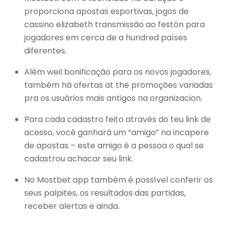
proporciona apostas esportivas, jogos de
cassino elizabeth transmissão ao festón para
jogadores em cerca de a hundred países
diferentes.
Além weil bonificação para os novos jogadores,
também há ofertas at the promoções variadas
pra os usuários mais antigos na organizacion.
Para cada cadastro feito através do teu link de
acesso, você ganhará um “amigo” na incapere
de apostas – este amigo é a pessoa o qual se
cadastrou achacar seu link.
No Mostbet app também é possível conferir os
seus palpites, os resultados das partidas,
receber alertas e ainda.