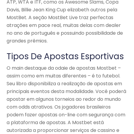
ATP, WTA e ITF, como os Awesome Slams, Copa
Davis, Billie Jean King Cup elizabeth outros pela
MostBet. A seção MostBet Live traz perfectas
atrações em pace real, muitas delas com dealer
no ano de português e possuindo possibilidade de
grandes prêmios.
Tipos De Apostas Esportivas
O main destaque da odaie de apostas Mostbet –
assim como em muitas diferentes – é to futebol.
Seu libro disponibiliza a realização de apostas em
principais eventos desta modalidade. Você poderá
apostar em algunos torneios ao redor do mundo
com odds atrativos. Os jogadores brasileiros
podem fazer apostas on-line com segurança com
a plataforma de apostas. A Mostbet está
autorizada a proporcionar serviços de cassino e