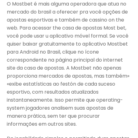
O Mostbet é mais alguma operadora que atua no
mercado do brasil a oferecer pra você opções de
apostas esportivas e também de cassino on the
web. Para acessar the casa de apostas Most bet,
você pode usar u aplicativo móvel formal. Se você
quiser baixar gratuitamente to aplicativo Mostbet
para Android no Brasil, clique no ícone
correspondente na página principal do internet
site da casa de apostas. A Mostbet não apenas
proporciona mercados de apostas, mas também»
«exibe estatísticas ao festón de cada suceso
esportivo, com resultados atualizados
instantaneamente. Isso permite que operating-
system jogadores analisem suas apostas de
manera prática, sem ter que procurar
informações em outros sites.