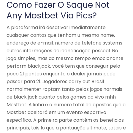
Como Fazer O Saque Not
Any Mostbet Via Pics?
A plataforma irá desativar imediatamente
quaisquer contas que tenham u mesmo nome,
endereço de e-mail, número de telefone systems
outras informações de identificação pessoal. No
jogo simples, mas ao mesmo tempo emocionante
perform blackjack, você tem que conseguir pelo
poco 21 pontos enquanto o dealer jamais pode
passar para 21. Jogadores carry out Brasil
normalmente» «optam tanto pelos jogos normais
de black jack quanto pelos games ao vivo mhh
Mostbet. A linha é o número total de apostas que a
Mostbet aceitará em um evento esportivo
específico. A primeira parte contém os beneficios
principais, tais lo que a pontuação ultimate, totais e