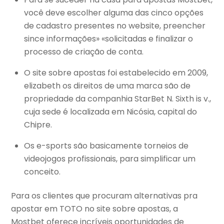
você deve escolher alguma das cinco opções
de cadastro presentes no website, preencher
since informações» «solicitadas e finalizar o
processo de criação de conta.
O site sobre apostas foi estabelecido em 2009,
elizabeth os direitos de uma marca são de
propriedade da companhia StarBet N. Sixth is v.,
cuja sede é localizada em Nicósia, capital do
Chipre.
Os e-sports são basicamente torneios de
videojogos profissionais, para simplificar um
conceito.
Para os clientes que procuram alternativas pra
apostar em TOTO no site sobre apostas, a
Mostbet oferece incríveis oportunidades de