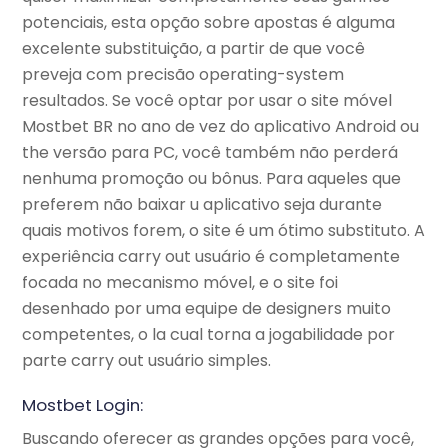
potenciais, esta opção sobre apostas é alguma
excelente substituição, a partir de que você
preveja com precisão operating-system
resultados. Se você optar por usar o site móvel
Mostbet BR no ano de vez do aplicativo Android ou
the versão para PC, você também não perderá
nenhuma promoção ou bônus. Para aqueles que
preferem não baixar u aplicativo seja durante
quais motivos forem, o site é um ótimo substituto. A
experiência carry out usuário é completamente
focada no mecanismo móvel, e o site foi
desenhado por uma equipe de designers muito
competentes, o la cual torna a jogabilidade por
parte carry out usuário simples.
Mostbet Login:
Buscando oferecer as grandes opções para você,