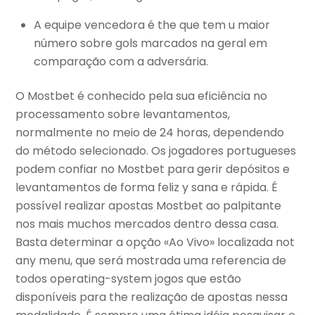
A equipe vencedora é the que tem u maior
número sobre gols marcados na geral em
comparação com a adversária.
O Mostbet é conhecido pela sua eficiência no
processamento sobre levantamentos,
normalmente no meio de 24 horas, dependendo
do método selecionado. Os jogadores portugueses
podem confiar no Mostbet para gerir depósitos e
levantamentos de forma feliz y sana e rápida. É
possível realizar apostas Mostbet ao palpitante
nos mais muchos mercados dentro dessa casa.
Basta determinar a opção «Ao Vivo» localizada not
any menu, que será mostrada uma referencia de
todos operating-system jogos que estão
disponíveis para the realização de apostas nessa