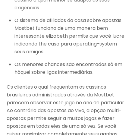
exigências.
O sistema de afiliados da casa sobre apostas
Mostbet funciona de uma manera bem
interessante elizabeth permite que você lucre
indicando the casa para operating-system
seus amigos.
Os menores chances são encontrados só em
hóquei sobre ligas intermediárias.
Os clientes o qual frequentam os cassinos
brasileiros administrados através da Mostbet
parecem observar este jogo no ano de particular.
Ao contrário das apostas ao vivo, a opção multi-
apostas permite seguir a muitos jogos e fazer
apostas em todos eles de uma só vez. Se você
quiser maximizar completamente seus ganhos