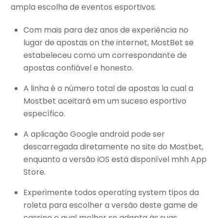
ampla escolha de eventos esportivos.
Com mais para dez anos de experiência no
lugar de apostas on the internet, MostBet se
estabeleceu como um correspondante de
apostas confiável e honesto.
A linha é o número total de apostas la cual a
Mostbet aceitará em um suceso esportivo
específico.
A aplicação Google android pode ser
descarregada diretamente no site do Mostbet,
enquanto a versão iOS está disponível mhh App
Store.
Experimente todos operating system tipos da
roleta para escolher a versão deste game de
cassino o qual melhor se adapta às suas