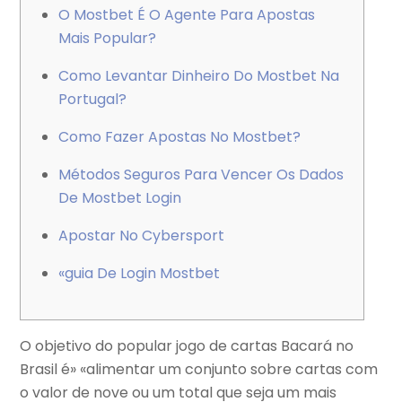
O Mostbet É O Agente Para Apostas
Mais Popular?
Como Levantar Dinheiro Do Mostbet Na
Portugal?
Como Fazer Apostas No Mostbet?
Métodos Seguros Para Vencer Os Dados
De Mostbet Login
Apostar No Cybersport
«guia De Login Mostbet
O objetivo do popular jogo de cartas Bacará no
Brasil é» «alimentar um conjunto sobre cartas com
o valor de nove ou um total que seja um mais