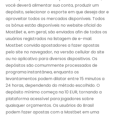
você deverá alimentar sua conta, produzir um
depósito, selecionar o esporte em que deseja dar e
aproveitar todos os mercados disponíveis. Todos
os bônus estão disponíveis no website oficial do
MostBet e, em geral, são enviados afin de todos os
usuários registrados na listagem de e-mail.
Mostbet convida apostadores a fazer apostas
pelo site no navegador, na versão cellular do site
ou no aplicativo para diversos dispositivos. Os
depósitos são comummente processados de
programa instantânea, enquanto os
levantamentos podem dilatar entre 15 minutos a
24 horas, dependendo do método escolhido. O
depósito mínimo começa na 10 EUR, tornando a
plataforma acessível para jogadores sobre
quaisquer orçamentos. Os usuários do Brasil
podem fazer apostas com a Mostbet em uma