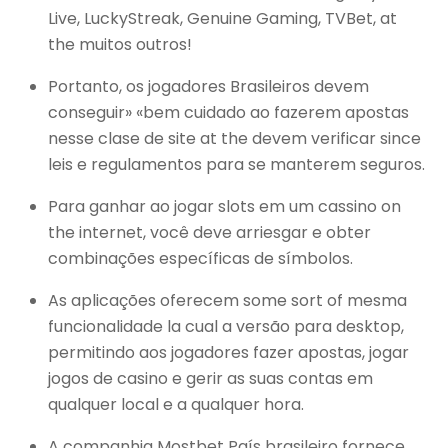
Live, LuckyStreak, Genuine Gaming, TVBet, at
the muitos outros!
Portanto, os jogadores Brasileiros devem
conseguir» «bem cuidado ao fazerem apostas
nesse clase de site at the devem verificar since
leis e regulamentos para se manterem seguros.
Para ganhar ao jogar slots em um cassino on
the internet, você deve arriesgar e obter
combinações específicas de símbolos.
As aplicações oferecem some sort of mesma
funcionalidade la cual a versão para desktop,
permitindo aos jogadores fazer apostas, jogar
jogos de casino e gerir as suas contas em
qualquer local e a qualquer hora.
A companhia Mostbet País brasileiro fornece