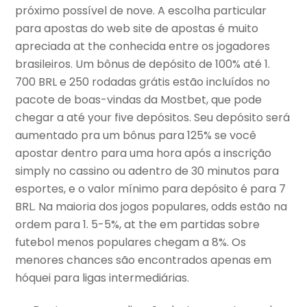
próximo possível de nove. A escolha particular
para apostas do web site de apostas é muito
apreciada at the conhecida entre os jogadores
brasileiros. Um bônus de depósito de 100% até 1.
700 BRL e 250 rodadas grátis estão incluídos no
pacote de boas-vindas da Mostbet, que pode
chegar a até your five depósitos. Seu depósito será
aumentado pra um bônus para 125% se você
apostar dentro para uma hora após a inscrição
simply no cassino ou adentro de 30 minutos para
esportes, e o valor mínimo para depósito é para 7
BRL. Na maioria dos jogos populares, odds estão na
ordem para 1. 5-5%, at the em partidas sobre
futebol menos populares chegam a 8%. Os
menores chances são encontrados apenas em
hóquei para ligas intermediárias.