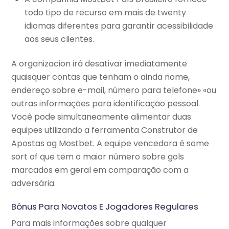
todo tipo de recurso em mais de twenty
idiomas diferentes para garantir acessibilidade
aos seus clientes.
A organizacion irá desativar imediatamente
quaisquer contas que tenham o ainda nome,
endereço sobre e-mail, número para telefone» «ou
outras informações para identificação pessoal.
Você pode simultaneamente alimentar duas
equipes utilizando a ferramenta Construtor de
Apostas ag Mostbet. A equipe vencedora é some
sort of que tem o maior número sobre gols
marcados em geral em comparação com a
adversária.
Bônus Para Novatos E Jogadores Regulares
Para mais informações sobre qualquer