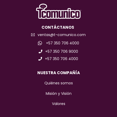
CONTÁCTANOS
ventas@t-comunico.com
+57 350 706 4000
+57 350 706 9000
+57 350 706 4000
NUESTRA COMPAÑÍA
Quiénes somos
Misión y Visión
Valores