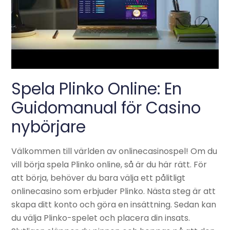
Spela Plinko Online: En
Guidomanual för Casino
nybörjare
Välkommen till världen av onlinecasinospel! Om du
vill börja spela Plinko online, så är du här rätt. För
att börja, behöver du bara välja ett pålitligt
onlinecasino som erbjuder Plinko. Nästa steg är att
skapa ditt konto och göra en insättning. Sedan kan
du välja Plinko-spelet och placera din insats.