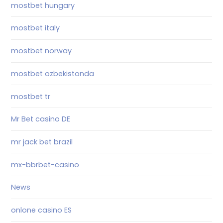
mostbet hungary
mostbet italy
mostbet norway
mostbet ozbekistonda
mostbet tr
Mr Bet casino DE
mr jack bet brazil
mx-bbrbet-casino
News
onlone casino ES