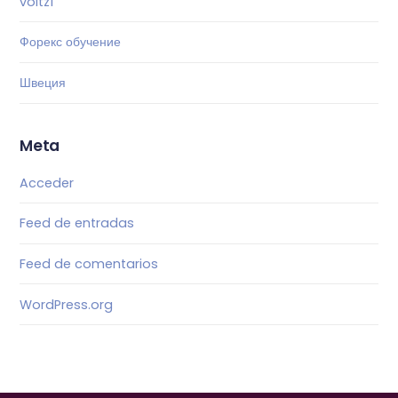
voltz1
Форекс обучение
Швеция
Meta
Acceder
Feed de entradas
Feed de comentarios
WordPress.org