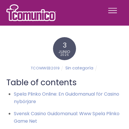
Skip
Menu
to
content
3
JUNIO
2025
Sin categoría
TCOMWEB2019
Table of contents
Spela Plinko Online: En Guidomanual för Casino
nybörjare
Svensk Casino Guidomanual: Www Spela Plinko
Game Net