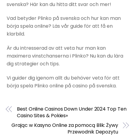
svenska? Här kan du hitta ditt svar och mer!
Vad betyder Plinko på svenska och hur kan man
börja spela online? Läs vår guide för att få en
klarbild.
Är du intresserad av att veta hur man kan
maximera vinstchanserna i Plinko? Nu kan du lära
dig strategier och tips.
Vi guider dig igenom allt du behöver veta för att
börja spela Plinko online på casino på svenska.
Best Online Casinos Down Under 2024 Top Ten
Casino Sites & Pokies»
Grając w Kasyno Online za pomocą Blik: Żywy
Przewodnik Depozytu