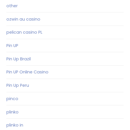
other
ozwin au casino
pelican casino PL
Pin UP
Pin Up Brazil
Pin UP Online Casino
Pin Up Peru
pinco
plinko
plinko in