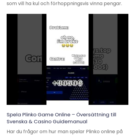
som vill ha kul och förhoppningsvis vinna pengar.
Spela Plinko Game Online – Översättning till
Svenska & Casino Guidemanual
Har du frågor om hur man spelar Plinko online på